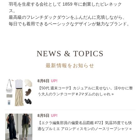
羽毛を生産する会社として 1859 年に創業したピレネック
カテゴリ
ス
最高級のフレンチダックダウンをふんだんに充填しながら、
サイズ
毎日でも着用できるベーシックなデザインが魅力なブランド。
掲載雑誌
価格
NEWS & TOPICS
円～
円
最新情報をお知らせ
表示オプション
すべて
新着
SALE商品
予約品
再入荷
ラスト1