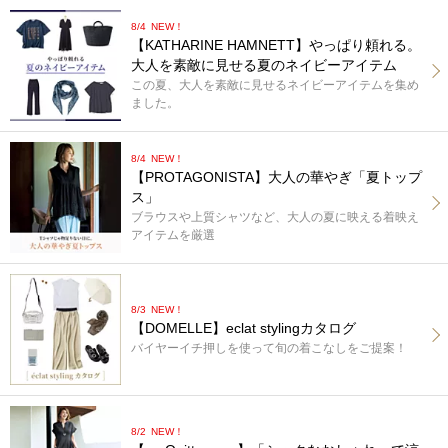
8/4
NEW！
【KATHARINE HAMNETT】やっぱり頼れる。
大人を素敵に見せる夏のネイビーアイテム
この夏、大人を素敵に見せるネイビーアイテムを集め
ました。
8/4
NEW！
【PROTAGONISTA】大人の華やぎ「夏トップ
ス」
ブラウスや上質シャツなど、大人の夏に映える着映え
アイテムを厳選
8/3
NEW！
【DOMELLE】eclat stylingカタログ
バイヤーイチ押しを使って旬の着こなしをご提案！
8/2
NEW！