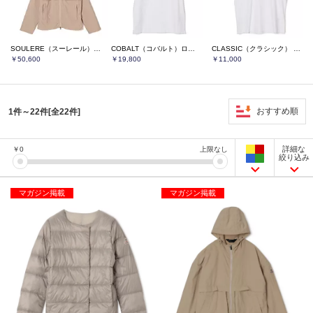
SOULERE（スーレール）パッカブルフード付きジャケット
COBALT（コバルト）ロゴポロシャツ
CLASSIC（クラシック） ロゴTシャツ
￥50,600
￥19,800
￥11,000
おすすめ順
1件～22件[全22件]
詳細な
￥
0
上限なし
絞り込み
マガジン掲載
マガジン掲載