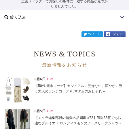
土楽（ドラク）でお探しの条件に一致する商品が見つか
りませんでした。
絞り込み
twi
NEWS & TOPICS
ブランド
土楽
最新情報をお知らせ
カテゴリ
サイズ
掲載雑誌
価格
円～
円