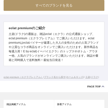
すべてのブランドを見る
eclat premiumのご紹介
土楽(ドラク)の通販は、雑誌eclat（エクラ）の公式通販ショップ、
eclat premium（エクラプレミアム）でご購入いただけます。eclat
premiumはeclatバイヤーが厳選した大人の女性のための人気ブランド
や上質なコラボ商品をオンラインでご購入いただけます。新作商品を
毎週入荷！E by eclat(イーバイエクラ）のトップスやボトム・アウタ
ー他、人気のブランドがオンラインでご購入いただけます。雑誌や書
籍と同時購入で送料無料！最短当日発送！
eclat premium（エクラプレミアム）
/
ブランド名から探す(ホーム＆キッズ)
/
土楽(ドラク)
雑誌掲載アイテム
新着アイテム