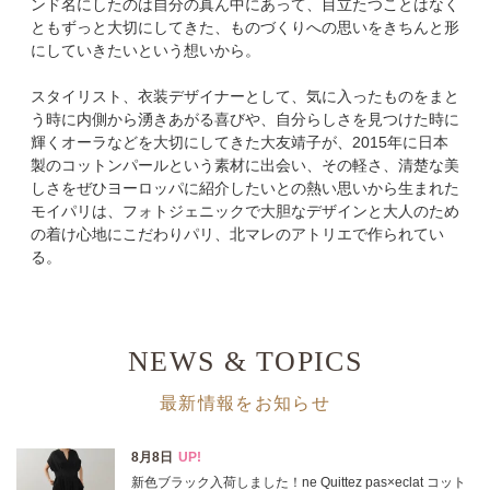
ンド名にしたのは自分の真ん中にあって、目立たつことはなく
ともずっと大切にしてきた、ものづくりへの思いをきちんと形
にしていきたいという想いから。
表示オプション
スタイリスト、衣装デザイナーとして、気に入ったものをまと
う時に内側から湧きあがる喜びや、自分らしさを見つけた時に
すべて
新着
輝くオーラなどを大切にしてきた大友靖子が、2015年に日本
製のコットンパールという素材に出会い、その軽さ、清楚な美
SALE商品
予約品
しさをぜひヨーロッパに紹介したいとの熱い思いから生まれた
モイパリは、フォトジェニックで大胆なデザインと大人のため
再入荷
ラスト1
の着け心地にこだわりパリ、北マレのアトリエで作られてい
る。
在庫あり
NEWS & TOPICS
カラー
最新情報をお知らせ
ホワイト
ブラック
グレー
ベージュ
ブラウン
オレンジ