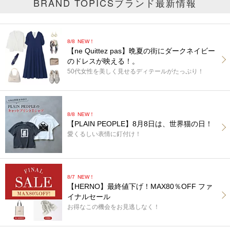
BRAND TOPICS
ブランド最新情報
8/8
NEW！
【ne Quittez pas】晩夏の街にダークネイビー
のドレスが映える！。
50代女性を美しく見せるディテールがたっぷり！
8/8
NEW！
【PLAIN PEOPLE】8月8日は、世界猫の日！
愛くるしい表情に釘付け！
8/7
NEW！
【HERNO】最終値下げ！MAX80％OFF ファ
イナルセール
お得なこの機会をお見逃しなく！