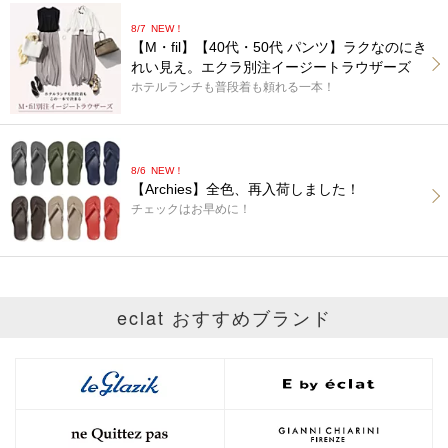
8/7
NEW！
【M・fil】【40代・50代 パンツ】ラクなのにき
れい見え。エクラ別注イージートラウザーズ
ホテルランチも普段着も頼れる一本！
8/6
NEW！
【Archies】全色、再入荷しました！
チェックはお早めに！
eclat おすすめブランド