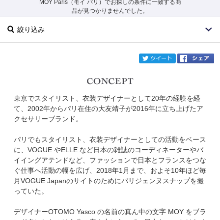
MOY Paris（モイ パリ）でお探しの条件に一致する商
品が見つかりませんでした。
絞り込み
twi
東京でスタイリスト、衣装デザイナーとして20年の経験を経
ブランド
MOY Paris
て、2002年からパリ在住の大友靖子が2016年に立ち上げたア
クセサリーブランド。
カテゴリ
パリでもスタイリスト、衣装デザイナーとしての活動をベース
サイズ
に、VOGUE やELLE など日本の雑誌のコーディネーターやバ
イイングアテンドなど、ファッションで日本とフランスをつな
掲載雑誌
ぐ仕事へ活動の幅を広げ、2018年1月まで、およそ10年ほど毎
月VOGUE Japanのサイトのためにパリジェンヌスナップを撮
っていた。
価格
デザイナーOTOMO Yasco の名前の真ん中の文字 MOY をブラ
円～
円