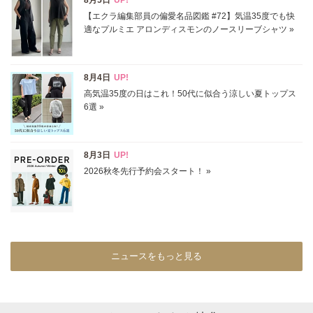
価格
円～
円
表示オプション
すべて
新着
SALE商品
予約品
再入荷
ラスト1
在庫あり
ニュースをもっと見る
カラー
ホワイト
ブラック
グレー