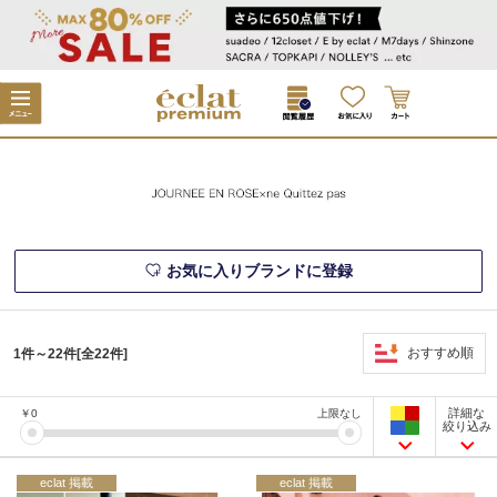
お気に入りブランドに登録
おすすめ順
1件～22件[全22件]
詳細な
￥
0
上限なし
絞り込み
eclat 掲載
eclat 掲載