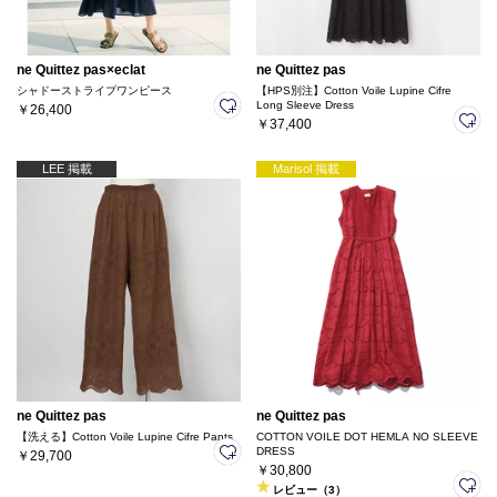
ne Quittez pas×eclat
ne Quittez pas
シャドーストライプワンピース
【HPS別注】Cotton Voile Lupine Cifre
Long Sleeve Dress
￥26,400
￥37,400
LEE 掲載
Marisol 掲載
ne Quittez pas
ne Quittez pas
【洗える】Cotton Voile Lupine Cifre Pants
COTTON VOILE DOT HEMLA NO SLEEVE
DRESS
￥29,700
￥30,800
レビュー（3）