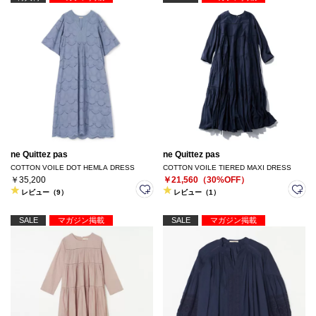
ne Quittez pas
ne Quittez pas
COTTON VOILE DOT HEMLA DRESS
COTTON VOILE TIERED MAXI DRESS
￥35,200
￥21,560（30%OFF）
レビュー（9）
レビュー（1）
SALE
マガジン掲載
SALE
マガジン掲載