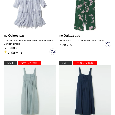
ne Quittez pas
ne Quittez pas
Cotton Voile Foil Flower Print Tiered Middle
Shantoon Jacquard Rose Print Pants
Length Dress
￥29,700
￥30,800
レビュー（1）
SALE
マガジン掲載
SALE
マガジン掲載