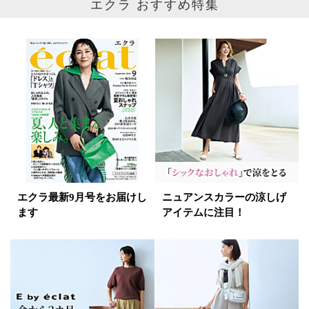
エクラ おすすめ特集
ベージュ
ブラウン
オレンジ
イエロー
レッド
ピンク
パープル
グリーン
ブルー
ゴールド
シルバー
マルチ
エクラ最新9月号をお届けし
ニュアンスカラーの涼しげ
ます
アイテムに注目！