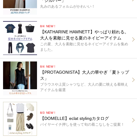
「シルバー」
丸みのあるフォルムがかわいい！
8/4
NEW！
【KATHARINE HAMNETT】やっぱり頼れる。
大人を素敵に見せる夏のネイビーアイテム
この夏、大人を素敵に見せるネイビーアイテムを集め
ました。
8/4
NEW！
【PROTAGONISTA】大人の華やぎ「夏トップ
ス」
ブラウスや上質シャツなど、大人の夏に映える着映え
アイテムを厳選
8/3
NEW！
【DOMELLE】eclat stylingカタログ
バイヤーイチ押しを使って旬の着こなしをご提案！