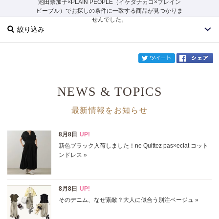
池田奈加子×PLAIN PEOPLE（イケダナカコ×プレイン
ピープル）でお探しの条件に一致する商品が見つかりま
せんでした。
絞り込み
twi
NEWS & TOPICS
ブランド
池田奈加子×PLAIN PEOPLE
最新情報をお知らせ
カテゴリ
サイズ
掲載雑誌
価格
円～
円