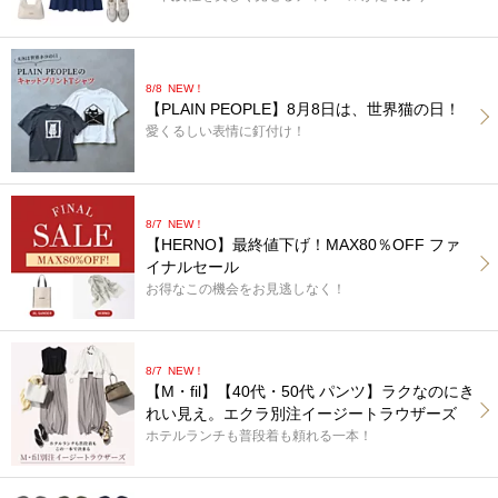
8/8
NEW！
【PLAIN PEOPLE】8月8日は、世界猫の日！
愛くるしい表情に釘付け！
8/7
NEW！
【HERNO】最終値下げ！MAX80％OFF ファ
イナルセール
お得なこの機会をお見逃しなく！
8/7
NEW！
【M・fil】【40代・50代 パンツ】ラクなのにき
れい見え。エクラ別注イージートラウザーズ
ホテルランチも普段着も頼れる一本！