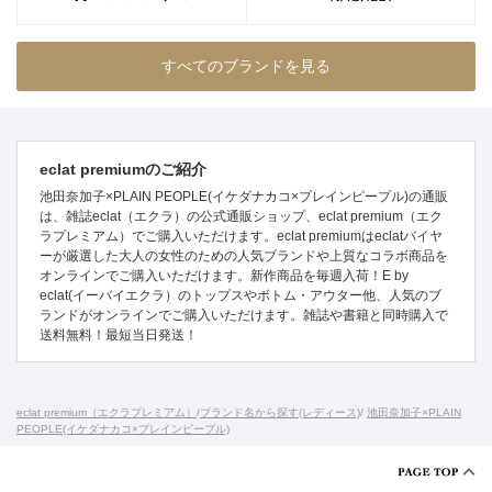
すべてのブランドを見る
eclat premiumのご紹介
池田奈加子×PLAIN PEOPLE(イケダナカコ×プレインピープル)の通販
は、雑誌eclat（エクラ）の公式通販ショップ、eclat premium（エク
ラプレミアム）でご購入いただけます。eclat premiumはeclatバイヤ
ーが厳選した大人の女性のための人気ブランドや上質なコラボ商品を
オンラインでご購入いただけます。新作商品を毎週入荷！E by
eclat(イーバイエクラ）のトップスやボトム・アウター他、人気のブ
ランドがオンラインでご購入いただけます。雑誌や書籍と同時購入で
送料無料！最短当日発送！
eclat premium（エクラプレミアム）
/
ブランド名から探す(レディース)
/
池田奈加子×PLAIN
PEOPLE(イケダナカコ×プレインピープル)