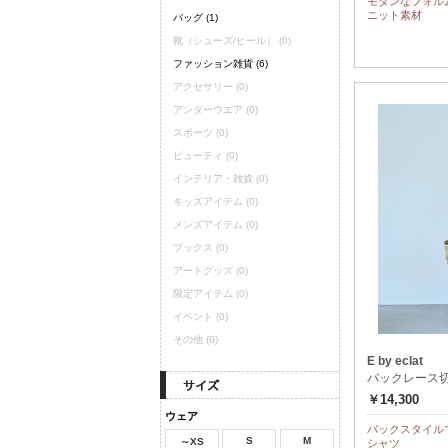
モダンなフォル
ニット素材
バッグ
(1)
靴（シューズ/ヒール）
(0)
ファッション雑貨
(6)
アクセサリー
(0)
アンダーウエア
(0)
スポーツ
(0)
ビューティ
(0)
インテリア・雑貨
(0)
キッズアイテム
(0)
メンズアイテム
(0)
ブックス
(0)
アートグッズ
(0)
限定アイテム
(0)
イベント
(0)
その他
(0)
E by eclat
バックレース
￥14,300
ウェア
バックスタイル
S
M
～XS
シャツ