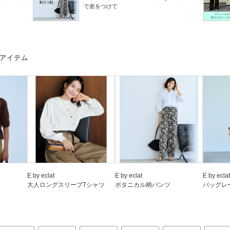
で差をつけて
アイテム
E by eclat
E by eclat
E by eclat
大人ロングスリーブTシャツ
ボタニカル柄パンツ
バッグレ