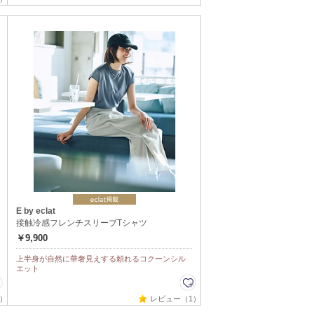
E by eclat
接触冷感フレンチスリーブTシャツ
￥9,900
上半身が自然に華奢見えする頼れるコクーンシル
エット
8）
レビュー（1）