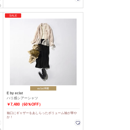
）
SALE
E by eclat
ハリ感シアーシャツ
￥7,480（60％OFF）
袖口にギャザーをあしらったボリューム袖が華や
か！
）