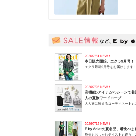
定期購読
2026/7/31 NEW！
本日販売開始、エクラ9月号！
エクラ最新9月号をお届けします
2026/7/25 NEW！
高機能5アイテム×5シーンで着
人の夏旅ワードローブ
大人旅に映えるコーディネートも
2026/7/12 NEW！
E by éclatの夏名品、着比べ
身長もおしゃれテイストも違う、