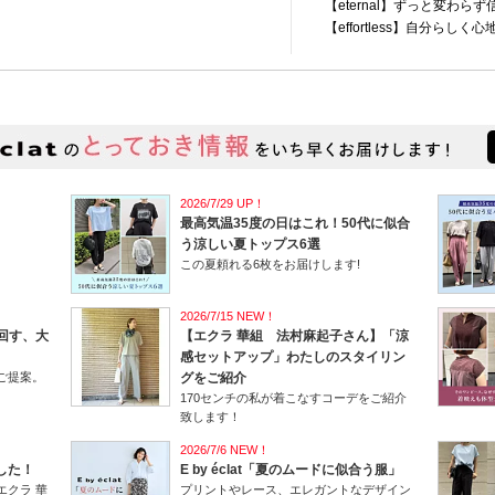
【eternal】ずっと変わら
【effortless】自分ら
おしゃれに前向きなエクラ
【enchanted】魅了さ
2026/7/29 UP！
最高気温35度の日はこれ！50代に似合
！
う涼しい夏トップス6選
この夏頼れる6枚をお届けします!
2026/7/15 NEW！
回す、大
【エクラ 華組 法村麻起子さん】「涼
感セットアップ」わたしのスタイリン
ご提案。
グをご紹介
170センチの私が着こなすコーデをご紹介
致します！
2026/7/6 NEW！
ました！
E by éclat「夏のムードに似合う服」
エクラ 華
プリントやレース、エレガントなデザイン