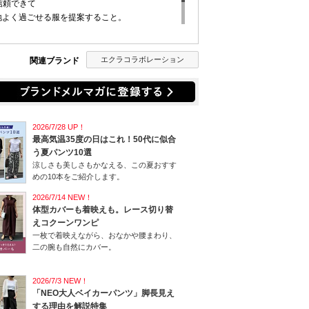
ず信頼できて
しく心地よく過ごせる服を提案すること。
世代が
れる上質ワードローブをお届けします。
エクラコラボレーション
関連ブランド
2026/7/28 UP！
最高気温35度の日はこれ！50代に似合
う夏パンツ10選
涼しさも美しさもかなえる、この夏おすす
めの10本をご紹介します。
2026/7/14 NEW！
体型カバーも着映えも。レース切り替
えコクーンワンピ
一枚で着映えながら、おなかや腰まわり、
二の腕も自然にカバー。
2026/7/3 NEW！
「NEO大人ベイカーパンツ」脚長見え
する理由を解説特集