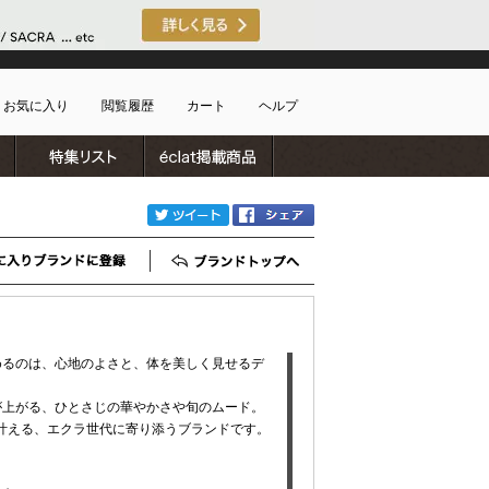
お気に入り
閲覧履歴
カート
ヘルプ
ブランドリスト
特集リスト
雑誌掲載商品
ショッピングガイド
ートに商品がありません
配送・送料について
twitter
Facebook
お支払い方法について
キャンセルについて
お気に入りブランド登録
ブランドTOP
返品・交換について
会員特典のご案内
初めてのお客様
めるのは、心地のよさと、体を美しく見せるデ
よくあるご質問
お問合せ
が上がる、ひとさじの華やかさや旬のムード。
新規会員登録
すべてを叶える、エクラ世代に寄り添うブランドです。