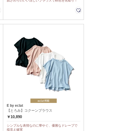
肌ざわりのいい涼しいブラウスで秋色を先取り！
E by eclat
【とろみ】コクーンブラウス
￥10,890
シンプルな表情なのに華やぐ、優雅なドレープで
様見え確実