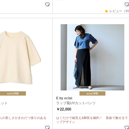
レビュー（3
E by eclat
ニット
ラップ風UVカットパンツ
￥22,000
ムの美しさがきわだつ張りのある
はくだけで細見え&脚長を確約！ 直線で魅せるラ
ップデザイン