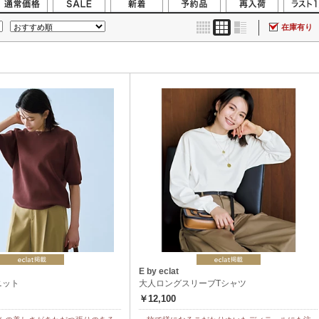
在庫有り
E by eclat
ニット
大人ロングスリーブTシャツ
￥12,100