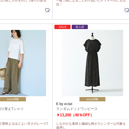
ムの美しさがきわだつ張りのある
一枚で様になるこだわりぬいたディテールにも注
目！
SALE
再入荷
E by eclat
切り替えTシャツ
ランダムドットワンピース
￥13,200（40％OFF）
で着映えるほどよい甘さのレースT
しなやかな素材と繊細な柄がスレンダーな印象を
後押し