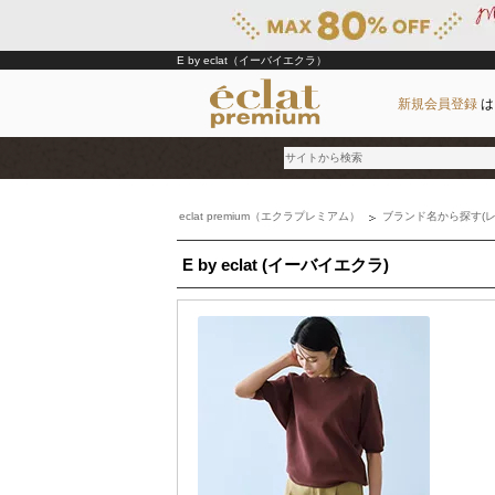
E by eclat（イーバイエクラ）
新規会員登録
は
eclat premium（エクラプレミアム）
ブランド名から探す(レ
ブランド
E by eclat (イーバイエクラ)
カテゴリ
雑誌掲載アイテム
お気に入り
ランキング
特集
雑誌･書籍(一緒に買うと送料無料