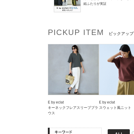
組ふたりが実証
PICKUP ITEM
ピックアップ
E by eclat
E by eclat
キーネックフレアスリーブブラ
スウェット風ニット
ウス