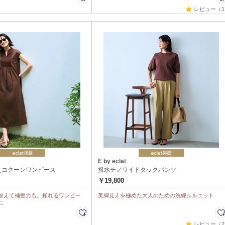
レビュー（1
E by eclat
えコクーンワンピース
撥水チノワイドタックパンツ
￥19,800
加えて補整力も。頼れるワンピー
美脚見えを極めた大人のための洗練シルエット
に
レビュー（2