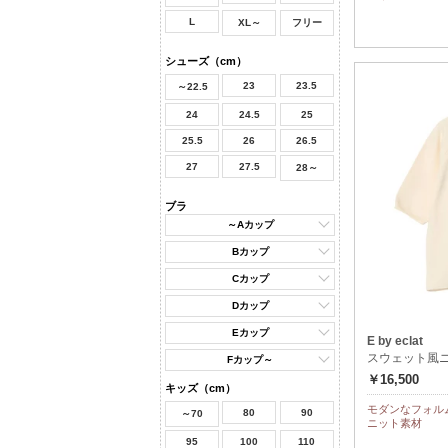
L
XL～
フリー
シューズ（cm）
23
23.5
～22.5
24
24.5
25
25.5
26
26.5
27
27.5
28～
ブラ
～Aカップ
Bカップ
Cカップ
Dカップ
Eカップ
E by eclat
スウェット風
Fカップ～
￥16,500
キッズ（cm）
モダンなフォル
80
90
～70
ニット素材
95
100
110