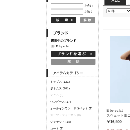
を含む
を除く
選択中のブランド
×
E by eclat
トップス
(121)
ボトムス
(101)
デニム
(0)
ワンピース
(17)
オールインワン・サロペット
(2)
E by eclat
スーツ・フォーマル
(0)
スウェット風
￥16,500
ジャケット
(14)
コート
(2)