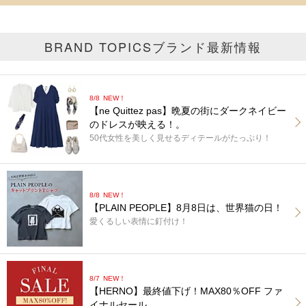
BRAND TOPICS
ブランド最新情報
8/8
NEW！
【ne Quittez pas】晩夏の街にダークネイビー
のドレスが映える！。
50代女性を美しく見せるディテールがたっぷり！
8/8
NEW！
【PLAIN PEOPLE】8月8日は、世界猫の日！
愛くるしい表情に釘付け！
8/7
NEW！
【HERNO】最終値下げ！MAX80％OFF ファ
イナルセール