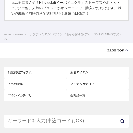
商品を毎週入荷！E by eclat(イーバイエクラ）のトップスやボトム・
アウター他、人気のブランドがオンラインでご購入いただけます。雑
誌や書籍と同時購入で送料無料！最短当日発送！
eclat premium（エクラプレミアム）
/
ブランド名から探す(レディース)
/
LOISIR(ロワズィー
ル)
雑誌掲載アイテム
新着アイテム
人気の特集
アイテムカテゴリ
ブランドカテゴリ
全商品一覧