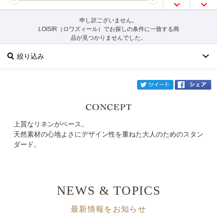
申し訳ございません。
LOISIR（ロワズィール）でお探しの条件に一致する商
品が見つかりませんでした。
絞り込み
twi
上質なリネンがベース。
ブランド
LOISIR
天然素材の心地よさにデザイン性を重ねた大人のためのスタン
ダード。
カテゴリ
サイズ
NEWS & TOPICS
掲載雑誌
最新情報をお知らせ