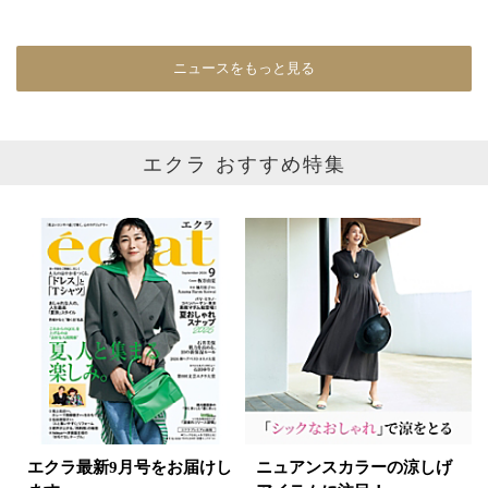
ベージュ
ブラウン
オレンジ
ニュースをもっと見る
イエロー
レッド
ピンク
パープル
グリーン
ブルー
エクラ おすすめ特集
ゴールド
シルバー
マルチ
エクラ最新9月号をお届けし
ニュアンスカラーの涼しげ