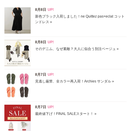
価格
円～
円
表示オプション
すべて
新着
SALE商品
予約品
再入荷
ラスト1
在庫あり
カラー
ホワイト
ブラック
グレー