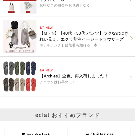
お得なこの機会をお見逃しなく！
8/7
NEW！
【M・fil】【40代・50代 パンツ】ラクなのにき
れい見え。エクラ別注イージートラウザーズ
ホテルランチも普段着も頼れる一本！
8/6
NEW！
【Archies】全色、再入荷しました！
チェックはお早めに！
eclat おすすめブランド