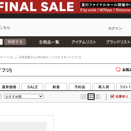
こちら
ログイン
全商品一覧
アイテムリスト
検索する
カ
ディース)
石井佳苗さん×IFUJI(イシイカナエサン×イフジ)
イフジ)
在庫有り
)