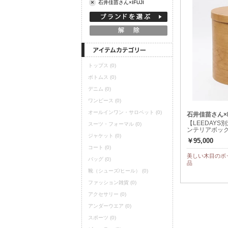
×
石井佳苗さん×IFUJI
定期購読
トップス
(0)
ボトムス
(0)
デニム
(0)
ワンピース
(0)
オールインワン・サロペット
(0)
石井佳苗さん×IF
【LEEDAY
スーツ・フォーマル
(0)
ンテリアボッ
ジャケット
(0)
￥95,000
コート
(0)
美しい木目のボ
バッグ
(0)
品
靴（シューズ/ヒール）
(0)
ファッション雑貨
(0)
アクセサリー
(0)
アンダーウエア
(0)
スポーツ
(0)