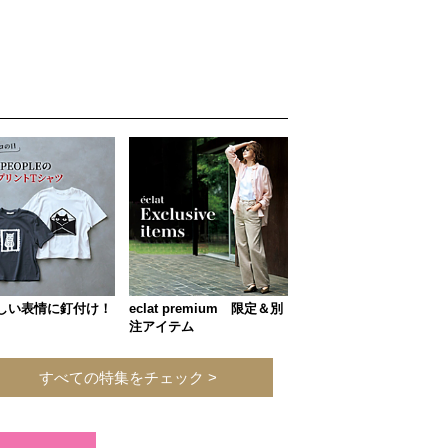
しい表情に釘付け！
eclat premium 限定＆別
注アイテム
すべての特集をチェック >