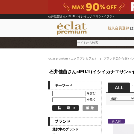
石井佳苗さん×IFUJI（イシイカナエサン×イフジ）
新規会員登録
は
eclat premium（エクラプレミアム）
ブランド名から探す(レ
ブランド
石井佳苗さん×IFUJI (イシイカナエサン×
カテゴリ
雑誌掲載アイテム
お気に入り
を含む
を除く
ランキング
特集
再入荷
選択中のブランド
雑誌･書籍(一緒に買うと送料無料