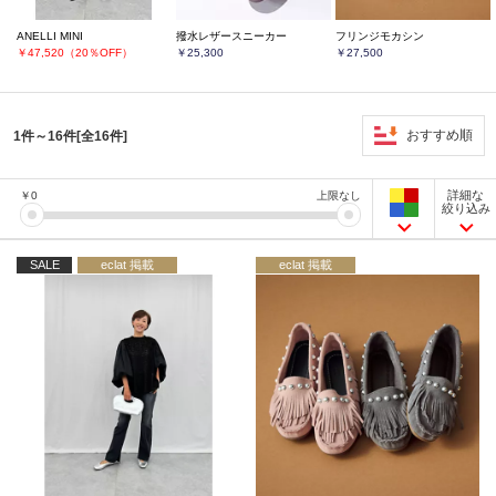
ANELLI MINI
撥水レザースニーカー
フリンジモカシン
￥47,520（20％OFF）
￥25,300
￥27,500
おすすめ順
1件～16件[全16件]
詳細な
￥
0
上限なし
絞り込み
SALE
eclat 掲載
eclat 掲載