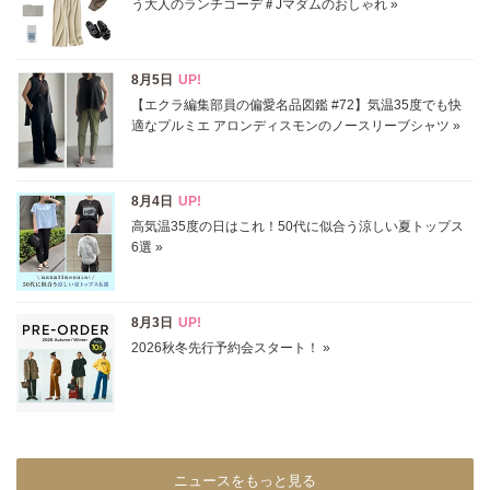
掲載雑誌
価格
円～
円
表示オプション
すべて
新着
SALE商品
予約品
再入荷
ラスト1
在庫あり
ニュースをもっと見る