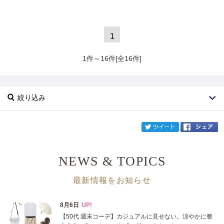
1
1件～16件[全16件]
絞り込み
twi
NEWS & TOPICS
ブランド
PELLICO SUNNY
最新情報をお知らせ
カテゴリ
サイズ