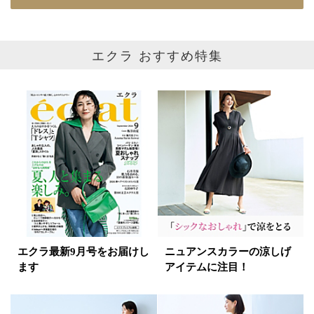
カラー
ホワイト
ブラック
グレー
エクラ おすすめ特集
ベージュ
ブラウン
オレンジ
イエロー
レッド
ピンク
パープル
グリーン
ブルー
ゴールド
シルバー
マルチ
エクラ最新9月号をお届けし
ニュアンスカラーの涼しげ
ます
アイテムに注目！