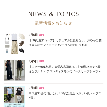
掲載雑誌
NEWS & TOPICS
価格
最新情報をお知らせ
円～
円
表示オプション
すべて
新着
SALE商品
予約品
再入荷
ラスト1
在庫あり