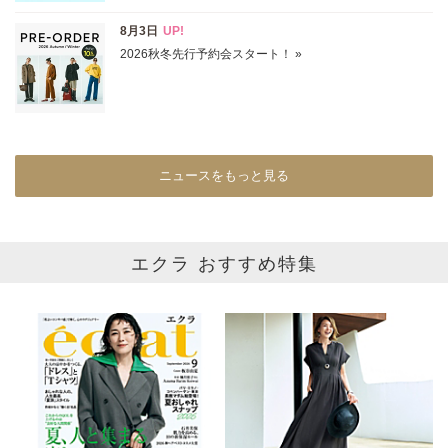
カラー
ホワイト
ブラック
グレー
ベージュ
ブラウン
オレンジ
イエロー
レッド
ピンク
ニュースをもっと見る
パープル
グリーン
ブルー
ゴールド
シルバー
マルチ
エクラ おすすめ特集