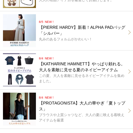
大人の名品アイテムを厳選してお届けします。
8/5
NEW！
【PIERRE HARDY】新着！ALPHA PADバッグ
「シルバー」
丸みのあるフォルムがかわいい！
8/4
NEW！
【KATHARINE HAMNETT】やっぱり頼れる。
大人を素敵に見せる夏のネイビーアイテム
この夏、大人を素敵に見せるネイビーアイテムを集め
ました。
8/4
NEW！
【PROTAGONISTA】大人の華やぎ「夏トップ
ス」
ブラウスや上質シャツなど、大人の夏に映える着映え
アイテムを厳選