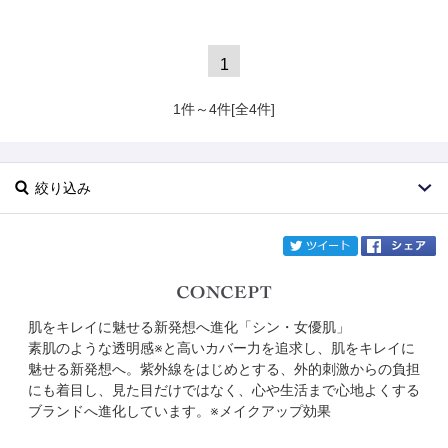
1
1件～4件[全4件]
絞り込み
twi
肌をキレイに魅せる新発想へ進化「シン・女優肌」
ブランド
Ex:beaute
素肌のような透明感※と高いカバー力を追求し、肌をキレイに
魅せる新発想へ。紫外線をはじめとする、外的刺激からの負担
カテゴリ
にも着目し、見た目だけではなく、心や生活まで心地よくする
ブランドへ進化しています。※メイクアップ効果
サイズ