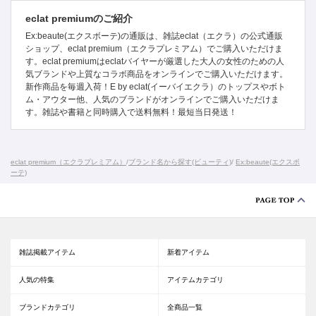
eclat premiumのご紹介
Ex:beaute(エクスボーテ)の通販は、雑誌eclat（エクラ）の公式通販
ショップ、eclat premium（エクラプレミアム）でご購入いただけま
す。eclat premiumはeclatバイヤーが厳選した大人の女性のための人
気ブランドや上質なコラボ商品をオンラインでご購入いただけます。
新作商品を毎週入荷！E by eclat(イーバイエクラ）のトップスやボト
ム・アウター他、人気のブランドがオンラインでご購入いただけま
す。雑誌や書籍と同時購入で送料無料！最短当日発送！
eclat premium（エクラプレミアム）
/
ブランド名から探す(ビューティ)
/
Ex:beaute(エクスボ
ーテ)
雑誌掲載アイテム
新着アイテム
人気の特集
アイテムカテゴリ
ブランドカテゴリ
全商品一覧