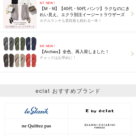
8/7
NEW！
【M・fil】【40代・50代 パンツ】ラクなのにき
れい見え。エクラ別注イージートラウザーズ
ホテルランチも普段着も頼れる一本！
8/6
NEW！
【Archies】全色、再入荷しました！
チェックはお早めに！
eclat おすすめブランド