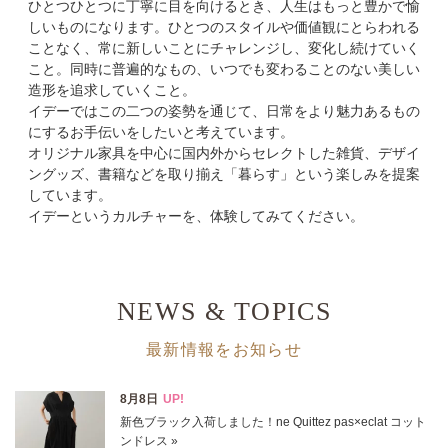
ひとつひとつに丁寧に目を向けるとき、人生はもっと豊かで愉
しいものになります。ひとつのスタイルや価値観にとらわれる
カテゴリ
ことなく、常に新しいことにチャレンジし、変化し続けていく
こと。同時に普遍的なもの、いつでも変わることのない美しい
サイズ
造形を追求していくこと。
イデーではこの二つの姿勢を通じて、日常をより魅力あるもの
掲載雑誌
にするお手伝いをしたいと考えています。
オリジナル家具を中心に国内外からセレクトした雑貨、デザイ
ングッズ、書籍などを取り揃え「暮らす」という楽しみを提案
価格
しています。
イデーというカルチャーを、体験してみてください。
円～
円
表示オプション
NEWS & TOPICS
すべて
新着
最新情報をお知らせ
SALE商品
予約品
再入荷
ラスト1