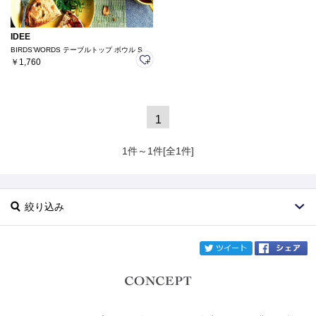
IDEE
BIRDS’WORDS テーブルトップ ボウル S
￥1,760
1
1件～1件[全1件]
絞り込み
twi
ブランド
IDEE