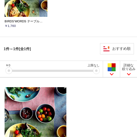
BIRDS’WORDS テーブルトップ ボウル S
￥1,760
おすすめ順
1件～1件[全1件]
詳細な
￥
0
上限なし
絞り込み