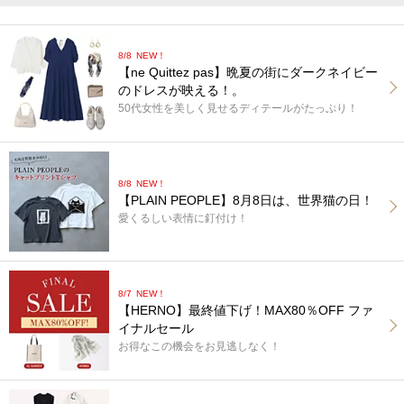
8/8
NEW！
【ne Quittez pas】晩夏の街にダークネイビー
のドレスが映える！。
50代女性を美しく見せるディテールがたっぷり！
8/8
NEW！
【PLAIN PEOPLE】8月8日は、世界猫の日！
愛くるしい表情に釘付け！
8/7
NEW！
【HERNO】最終値下げ！MAX80％OFF ファ
イナルセール
お得なこの機会をお見逃しなく！