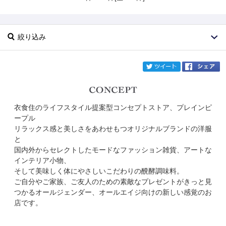
絞り込み
twi
衣食住のライフスタイル提案型コンセプトストア、プレインピ
ブランド
PLAIN PEOPLE
ープル
リラックス感と美しさをあわせもつオリジナルブランドの洋服
カテゴリ
と
国内外からセレクトしたモードなファッション雑貨、アートな
サイズ
インテリア小物、
そして美味しく体にやさしいこだわりの醗酵調味料。
掲載雑誌
ご自分やご家族、ご友人のための素敵なプレゼントがきっと見
つかるオールジェンダー、オールエイジ向けの新しい感覚のお
店です。
価格