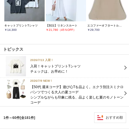
キャットプリントTシャツ
【別注】リネンスカート
エコファーオフタートルベスト
￥14,300
￥21,780（45％OFF）
￥29,700
トピックス
2026/7/13 入荷！
入荷！キャットプリントTシャツ
チェックは、お早めに！
2026/7/9 NEW！
【50代 週末コーデ】遊び心Tを品よく。エクラ別注スミクロ
パンツでつくる大人の夏コーデ
シンプルながらも印象に残る、品よく楽しむ夏のモノトーン
コーデ
おすすめ順
1件～60件[全181件]