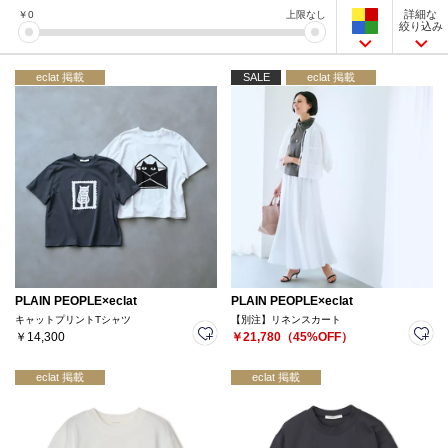
詳細な
￥
0
上限なし
絞り込み
eclat 掲載
SALE
eclat 掲載
PLAIN PEOPLE×eclat
PLAIN PEOPLE×eclat
キャットプリントTシャツ
【別注】リネンスカート
￥14,300
￥21,780（45%OFF）
eclat 掲載
eclat 掲載