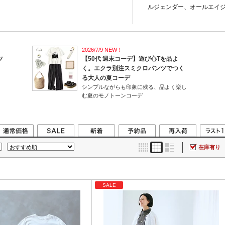
ルジェンダー、オールエイ
2026/7/9 NEW！
ツ
【50代 週末コーデ】遊び心Tを品よ
く。エクラ別注スミクロパンツでつく
る大人の夏コーデ
シンプルながらも印象に残る、品よく楽し
む夏のモノトーンコーデ
在庫有り
SALE