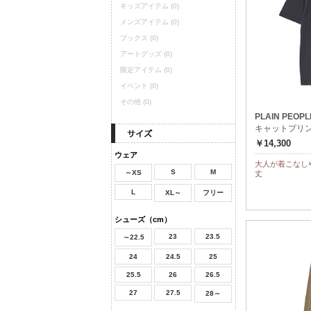
キッズアイテム
(0)
メンズアイテム
(0)
ブックス
(0)
アートグッズ
(0)
限定アイテム
(0)
イベント
(0)
その他
(0)
PLAIN PEOPL
キャットプリ
￥14,300
ウェア
大人が着こなし
S
M
～XS
丈
L
XL～
フリー
シューズ（cm）
23
23.5
～22.5
24
24.5
25
25.5
26
26.5
27
27.5
28～