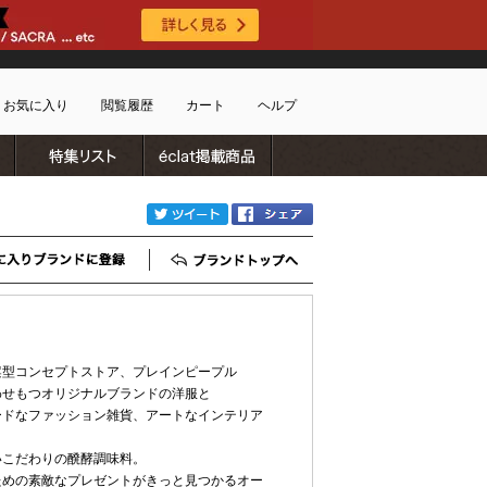
お気に入り
閲覧履歴
カート
ヘルプ
ブランドリスト
特集リスト
雑誌掲載商品
ショッピングガイド
ートに商品がありません
配送・送料について
twitter
Facebook
お支払い方法について
キャンセルについて
お気に入りブランド登録
ブランドTOP
返品・交換について
会員特典のご案内
初めてのお客様
よくあるご質問
案型コンセプトストア、プレインピープル
わせもつオリジナルブランドの洋服と
お問合せ
ードなファッション雑貨、アートなインテリア
新規会員登録
いこだわりの醗酵調味料。
ための素敵なプレゼントがきっと見つかるオー