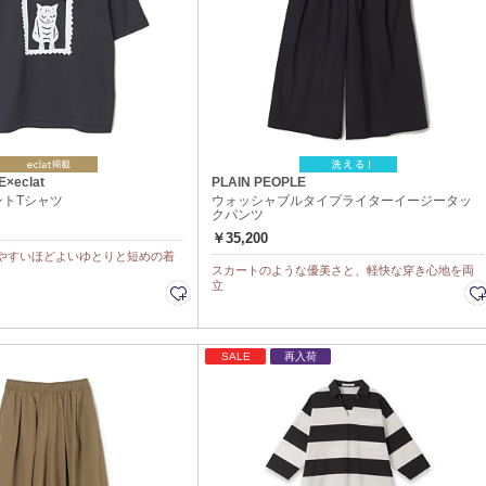
E×eclat
PLAIN PEOPLE
ントTシャツ
ウォッシャブルタイプライターイージータッ
クパンツ
￥35,200
やすいほどよいゆとりと短めの着
スカートのような優美さと、軽快な穿き心地を両
立
SALE
再入荷