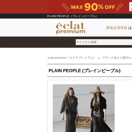
PLAIN PEOPLE（プレインピープル）
新規会員登録
は
eclat premium（エクラプレミアム）
ブランド名から探す(レ
ブランド
PLAIN PEOPLE (プレインピープル)
カテゴリ
雑誌掲載アイテム
お気に入り
ランキング
特集
雑誌･書籍(一緒に買うと送料無料