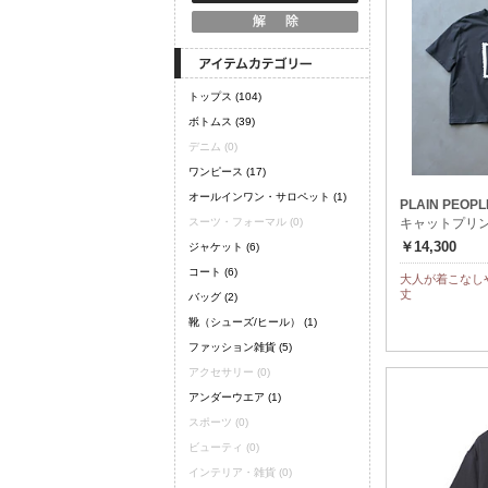
トップス
(104)
ボトムス
(39)
デニム
(0)
ワンピース
(17)
オールインワン・サロペット
(1)
PLAIN PEOPL
スーツ・フォーマル
(0)
キャットプリ
￥14,300
ジャケット
(6)
コート
(6)
大人が着こなし
丈
バッグ
(2)
靴（シューズ/ヒール）
(1)
ファッション雑貨
(5)
アクセサリー
(0)
アンダーウエア
(1)
スポーツ
(0)
ビューティ
(0)
インテリア・雑貨
(0)