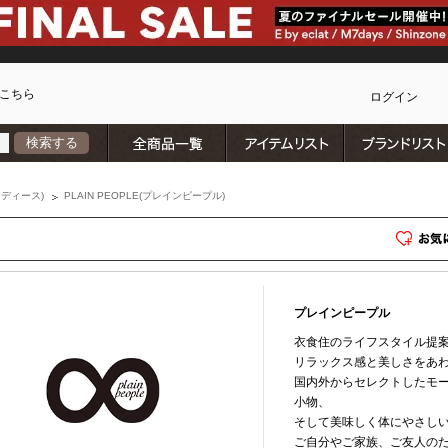
こちら
ログイン
全商品一覧
アイテムリスト
検索する
カ
ディース)
PLAIN PEOPLE(プレインピープル)
プレインピープル
衣食住のライフスタイル提
リラックス感と美しさをあ
国内外からセレクトしたモ
小物、
そして美味しく体にやさし
ご自分やご家族、ご友人の
)