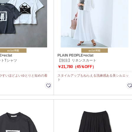
E×eclat
PLAIN PEOPLE×eclat
ントTシャツ
【別注】リネンスカート
￥21,780（45％OFF）
やすいほどよいゆとりと短めの着
スタイルアップもねらえる洗練感ある美シルエッ
ト