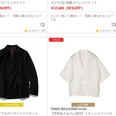
量コートジャケット
【コラボ】軽量コートジャケット
0％OFF）
￥17,600（50％OFF）
暖かい！ 気軽に着られるショー
とにかく軽くて暖かい！ 気軽に着られるショー
ト丈
レビュー（3）
レビュー（3
SALE
THIRD MAGAZINE×eclat
ダブルテーラードジャケット
【坪田あさみさん別注】リネンシャツジャケ