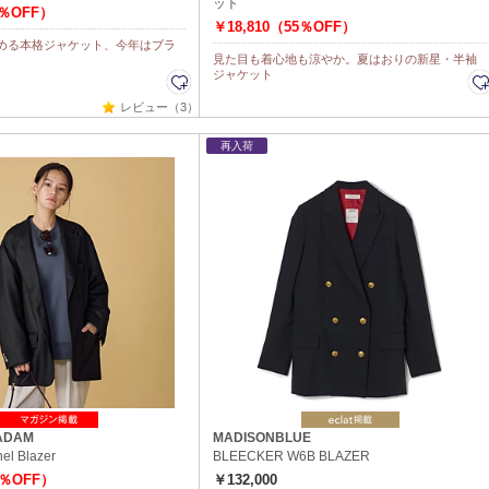
ット
5％OFF）
￥18,810（55％OFF）
める本格ジャケット、今年はブラ
見た目も着心地も涼やか。夏はおりの新星・半袖
ジャケット
レビュー（3）
再入荷
ADAM
MADISONBLUE
el Blazer
BLEECKER W6B BLAZER
0％OFF）
￥132,000