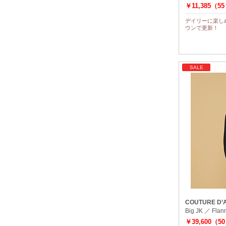
￥11,385（5
デイリーに楽し
ウンで更新！
SALE
COUTURE D’
Big JK ／ Flann
￥39,600（5