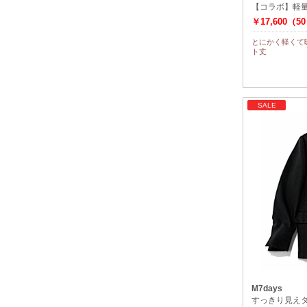
【コラボ】軽
￥17,600（5
とにかく軽くて
ト丈
SALE
M7days
すっきり見え