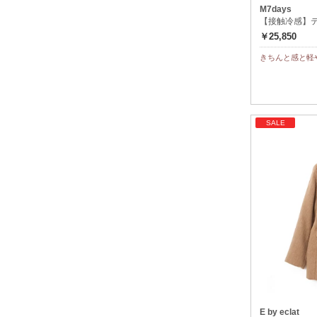
M7days
【接触冷感】
￥25,850
きちんと感と軽
SALE
E by eclat