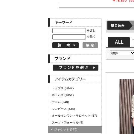
￥18,810（
定期購読
を含む
を除く
トップス
(2842)
ボトムス
(1351)
デニム
(248)
ワンピース
(524)
オールインワン・サロペット
(87)
スーツ・フォーマル
(4)
×
ジャケット
(335)