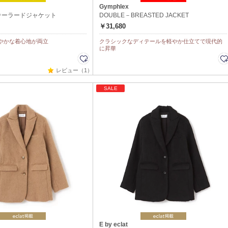
Gymphlex
テーラードジャケット
DOUBLE－BREASTED JACKET
￥31,680
やかな着心地が両立
クラシックなディテールを軽やか仕立てで現代的
に昇華
レビュー（1）
SALE
E by eclat