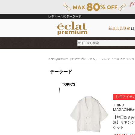
レディースのテーラード
新規会員登録
は
eclat premium（エクラプレミアム）
レディースファッショ
ブランド
テーラード
カテゴリ
雑誌掲載アイテム
TOPICS
お気に入り
注目アイテ
THIRD
ランキング
MAGAZINE×e
特集
【坪田あさみ
注】リネンシ
ケット
雑誌･書籍(一緒に買うと送料無料