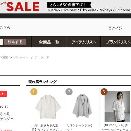
こちら
ログイン
全商品一覧
アイテムリスト
検索する
カ
ン通販
ジャケット
テーラード
売れ筋ランキング
ム！
clat
さん別
ャツジャ
【坪田あさみさん別
リネンシャツジャケ
【BLK001】パッチ
注】リネンシャツジ
ット
ワークシアーレース
)