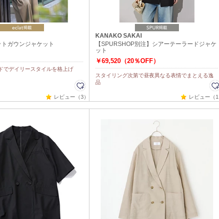
KANAKO SAKAI
ットガウンジャケット
【SPURSHOP別注】シアーテーラードジャケ
ット
￥69,520（20％OFF）
ドでデイリースタイルを格上げ
スタイリング次第で昼夜異なる表情でまとえる逸
品
レビュー（3）
レビュー（1