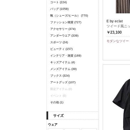
コート
(224)
バッグ
(1058)
靴（シューズ/ヒール）
(770)
E by eclat
ファッション雑貨
(727)
ツイード風ニ
アクセサリー
(374)
￥23,100
アンダーウエア
(339)
モダンなツイー
スポーツ
(24)
ビューティ
(157)
インテリア・雑貨
(169)
キッズアイテム
(4)
メンズアイテム
(39)
ブックス
(324)
アートグッズ
(107)
限定アイテム
(0)
イベント
(0)
その他
(1)
ウェア