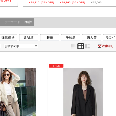
55％OFF）
￥18,810（55％OFF）
￥19,360（20％OFF）
￥15,000
ャケット
テーラードジャケッ
ト
テーラード
×解除
在庫有り
SALE