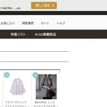
お気に入り
閲覧履歴
カート
ヘルプ
ブランドリスト
特集リスト
雑誌掲載商品
ショッピングガイド
ートに商品がありません
配送・送料について
お支払い方法について
キャンセルについて
返品・交換について
会員特典のご案内
初めてのお客様
よくあるご質問
お問合せ
新規会員登録
フラワープリントワ
【BLK001】ミック
イドシャツジャケッ
スツイードベルト付