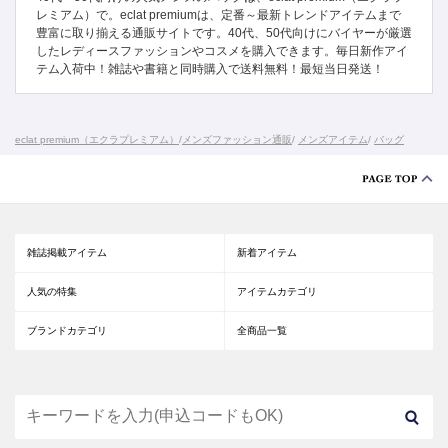
レミアム）で。eclat premiumは、定番～最新トレンドアイテムまで
豊富に取り揃える通販サイトです。40代、50代向けにバイヤーが厳選
したレディースファッションやコスメを購入できます。毎日新作アイ
テム入荷中！雑誌や書籍と同時購入で送料無料！最短当日発送！
eclat premium（エクラプレミアム）
/
メンズファッション通販
/
メンズアイテム
/
バッグ
雑誌掲載アイテム
新着アイテム
人気の特集
アイテムカテゴリ
ブランドカテゴリ
全商品一覧