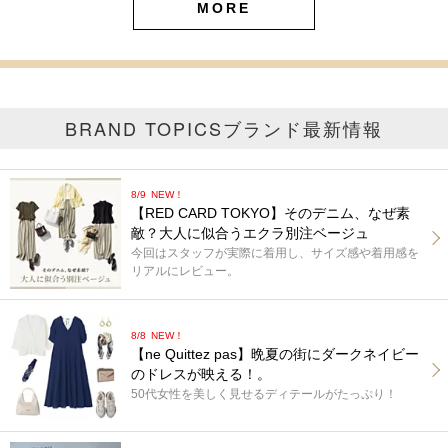
MORE
BRAND TOPICS
ブランド最新情報
8/9
NEW！
【RED CARD TOKYO】そのデニム、なぜ素
敵？大人に似合うエクラ別注ベージュ
今回はスタッフが実際に着用し、サイズ感や着用感を
リアルにレビュー。
8/8
NEW！
【ne Quittez pas】晩夏の街にダークネイビー
のドレスが映える！。
50代女性を美しく見せるディテールがたっぷり！