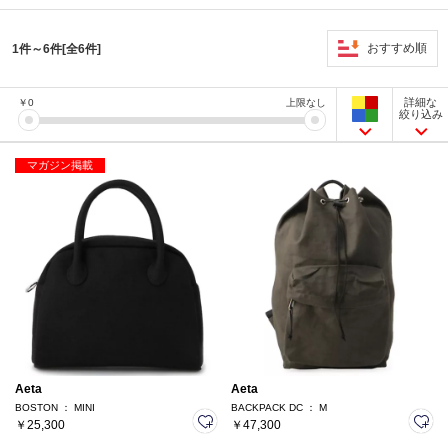
おすすめ順
1件～6件[全6件]
詳細な
￥
0
上限なし
絞り込み
マガジン掲載
Aeta
Aeta
BOSTON ： MINI
BACKPACK DC ： M
￥25,300
￥47,300