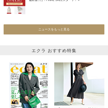
SALE商品
予約品
再入荷
ラスト1
在庫あり
ニュースをもっと見る
カラー
エクラ おすすめ特集
ホワイト
ブラック
グレー
ベージュ
ブラウン
オレンジ
イエロー
レッド
ピンク
パープル
グリーン
ブルー
ゴールド
シルバー
マルチ