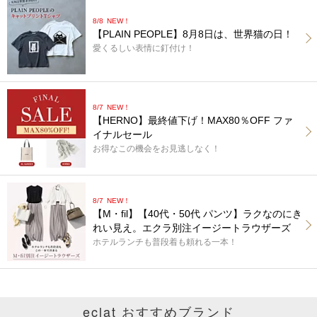
8/8
NEW！
【PLAIN PEOPLE】8月8日は、世界猫の日！
愛くるしい表情に釘付け！
8/7
NEW！
【HERNO】最終値下げ！MAX80％OFF ファ
イナルセール
お得なこの機会をお見逃しなく！
8/7
NEW！
【M・fil】【40代・50代 パンツ】ラクなのにき
れい見え。エクラ別注イージートラウザーズ
ホテルランチも普段着も頼れる一本！
eclat おすすめブランド