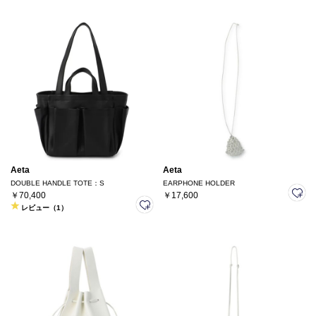
Aeta
Aeta
DOUBLE HANDLE TOTE：S
EARPHONE HOLDER
￥70,400
￥17,600
レビュー（1）