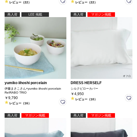
レビュー（22）
レビュー（22）
再入荷
LEE 掲載
再入荷
マガジン掲載
yumiko iihoshi porcelain
DRESS HERSELF
伊藤まさこさん×yumiko iihoshi porcelain
シルクピローカバー
ReIRABO TRIO
￥4,950
￥9,790
レビュー（10）
レビュー（16）
再入荷
マガジン掲載
再入荷
マガジン掲載