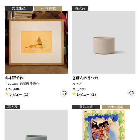
受注生産
eclat 掲載
再入荷
山本容子作
きほんのうつわ
『Lucas』銅版画 手彩色
カップ
￥59,400
￥1,760
レビュー（1）
レビュー（1）
再入荷
受注生産
eclat 掲載