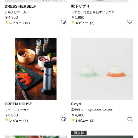
DRESS HERSELF
靴下サプリ
シルクピローカバー
うずまいて血行を促すソックス
￥4,950
￥1,980
レビュー（10）
レビュー（7）
GREEN HOUSE
Floyd
フードスモーカー
富士猪口 Fuji Choco Couple
￥6,050
￥4,400
レビュー（4）
レビュー（3）
再入荷