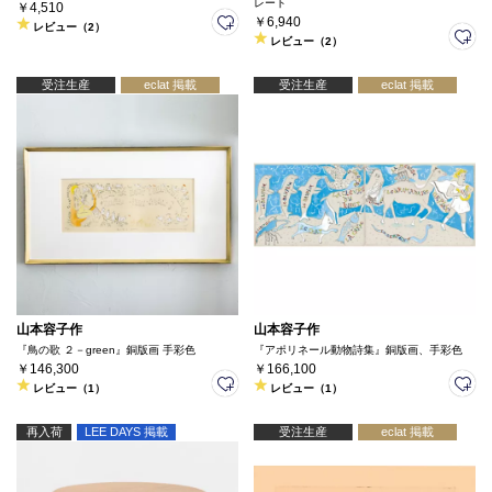
レート
￥4,510
￥6,940
レビュー（2）
レビュー（2）
受注生産
eclat 掲載
受注生産
eclat 掲載
山本容子作
山本容子作
『鳥の歌 ２－green』銅版画 手彩色
『アポリネール動物詩集』銅版画、手彩色
￥146,300
￥166,100
レビュー（1）
レビュー（1）
再入荷
LEE DAYS 掲載
受注生産
eclat 掲載