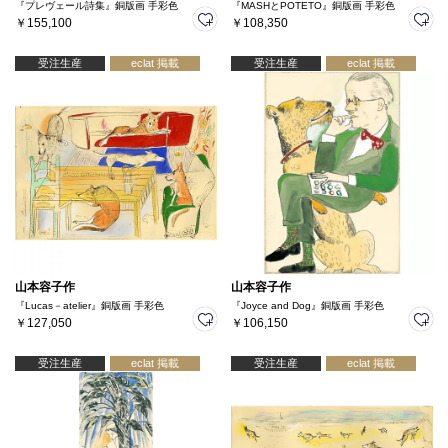
『プレヴェール詩集』銅版画 手彩色
『MASHとPOTETO』銅版画 手彩色
￥155,100
￥108,350
受注生産
eclat 掲載
受注生産
eclat 掲載
山本容子作
山本容子作
『Lucas－atelier』銅版画 手彩色
『Joyce and Dog』銅版画 手彩色
￥127,050
￥106,150
受注生産
eclat 掲載
受注生産
eclat 掲載