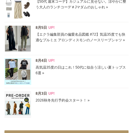
サイズ
掲載雑誌
価格
円～
円
表示オプション
すべて
新着
SALE商品
予約品
再入荷
ラスト1