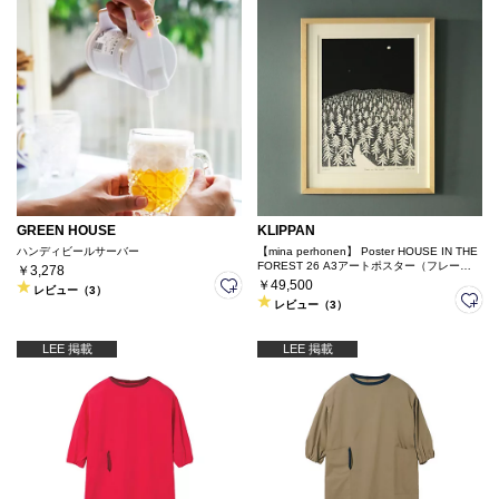
GREEN HOUSE
KLIPPAN
ハンディビールサーバー
【mina perhonen】 Poster HOUSE IN THE
FOREST 26 A3アートポスター（フレーム
￥3,278
付き）
￥49,500
レビュー（3）
レビュー（3）
LEE 掲載
LEE 掲載