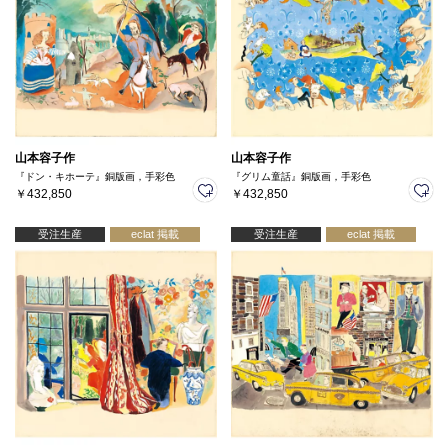
山本容子作
山本容子作
『ドン・キホーテ』銅版画，手彩色
『グリム童話』銅版画，手彩色
￥432,850
￥432,850
受注生産
eclat 掲載
受注生産
eclat 掲載