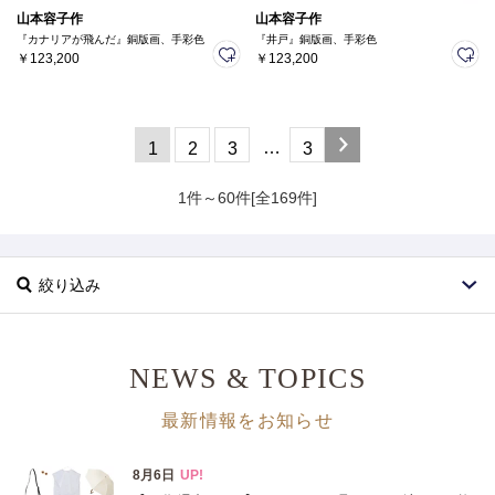
山本容子作
山本容子作
『カナリアが飛んだ』銅版画、手彩色
『井戸』銅版画、手彩色
￥123,200
￥123,200
…
1
2
3
3
1件～60件[全169件]
絞り込み
NEWS & TOPICS
最新情報をお知らせ
ブランド
カテゴリ
インテリア･雑貨