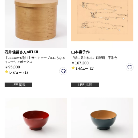
石井佳苗さん×IFUJI
山本容子作
【LEEDAYS別注】サイドテーブルにもなる
『猫に見られる』銅版画 手彩色
インテリアボックス
￥167,200
￥95,000
レビュー（1）
レビュー（1）
LEE 掲載
LEE 掲載