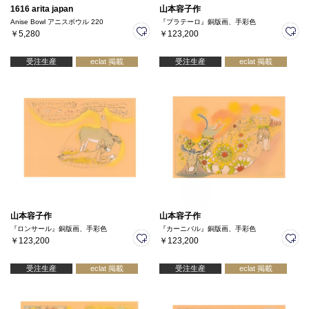
1616 arita japan
山本容子作
Anise Bowl アニスボウル 220
『プラテーロ』銅版画、手彩色
￥5,280
￥123,200
受注生産
eclat 掲載
受注生産
eclat 掲載
山本容子作
山本容子作
『ロンサール』銅版画、手彩色
『カーニバル』銅版画、手彩色
￥123,200
￥123,200
受注生産
eclat 掲載
受注生産
eclat 掲載