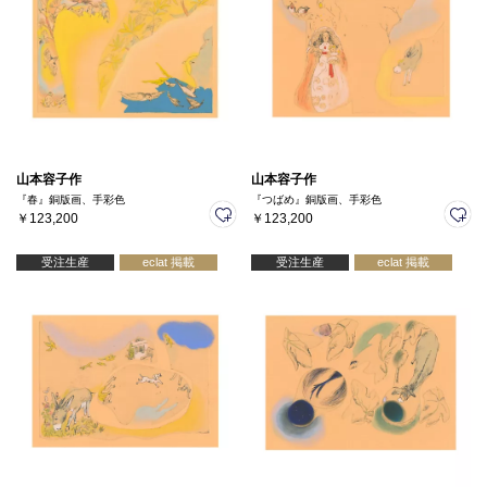
山本容子作
山本容子作
『春』銅版画、手彩色
『つばめ』銅版画、手彩色
￥123,200
￥123,200
受注生産
eclat 掲載
受注生産
eclat 掲載