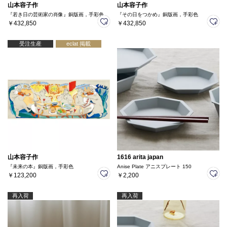
山本容子作
山本容子作
『若き日の芸術家の肖像』銅版画，手彩色
『その日をつかめ』銅版画，手彩色
￥432,850
￥432,850
受注生産
eclat 掲載
山本容子作
1616 arita japan
『未来の本』銅版画，手彩色
Anise Plate アニスプレート 150
￥123,200
￥2,200
再入荷
再入荷