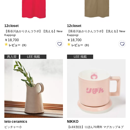
12closet
12closet
【長谷川あかりさんコラボ】【洗える】New
【長谷川あかりさんコラボ】【洗える】New
Kappogi
Kappogi
￥18,700
￥18,700
レビュー（3）
レビュー（3）
再入荷
LEE 掲載
LEE 掲載
teto ceramics
NIKKO
ピッチャー小
【LEE別注】りぼん70周年 マグカップ＆プ