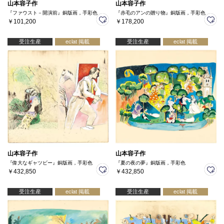
山本容子作
山本容子作
『ファウスト－開演前』銅版画，手彩色
『赤毛のアンの贈り物』銅版画，手彩色
￥101,200
￥178,200
受注生産
eclat 掲載
受注生産
eclat 掲載
山本容子作
山本容子作
『偉大なギャツビー』銅版画，手彩色
『夏の夜の夢』銅版画，手彩色
￥432,850
￥432,850
受注生産
eclat 掲載
受注生産
eclat 掲載