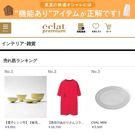
インテリア･雑貨
売れ筋ランキング
No.1
No.2
No.3
【電子レンジ可】【食洗機可】【オーブン可】【LEEマルシェ20th別注】 長谷川あかりさん× きほんのうつわ よりそう入れ子碗セット
【長谷川あかりさんコラボ】【洗える】New Kappogi
OVAL MINI
￥9,661
￥18,700
￥5,500