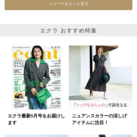
在庫あり
ニュースをもっと見る
カラー
エクラ おすすめ特集
ホワイト
ブラック
グレー
ベージュ
ブラウン
オレンジ
イエロー
レッド
ピンク
パープル
グリーン
ブルー
ゴールド
シルバー
マルチ
エクラ最新9月号をお届けし
ニュアンスカラーの涼しげ
ます
アイテムに注目！