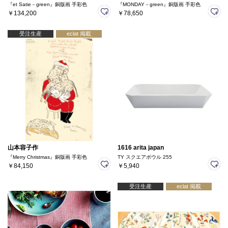
『et Satie－green』銅版画 手彩色
『MONDAY－green』銅版画 手彩色
￥134,200
￥78,650
受注生産
eclat 掲載
山本容子作
1616 arita japan
『Merry Christmas』銅版画 手彩色
TY スクエアボウル 255
￥84,150
￥5,940
受注生産
eclat 掲載