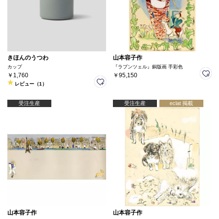
きほんのうつわ
山本容子作
カップ
『ラプンツェル』銅版画 手彩色
￥1,760
￥95,150
レビュー（1）
受注生産
受注生産
eclat 掲載
山本容子作
山本容子作