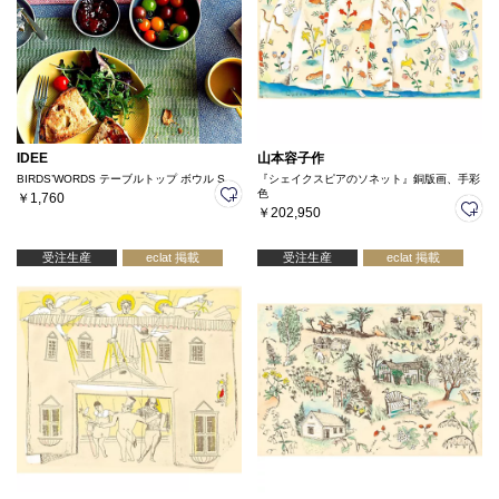
IDEE
山本容子作
BIRDS’WORDS テーブルトップ ボウル S
『シェイクスピアのソネット』銅版画、手彩
色
￥1,760
￥202,950
受注生産
eclat 掲載
受注生産
eclat 掲載