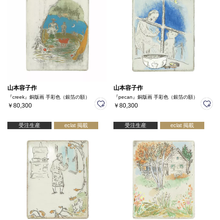
山本容子作
山本容子作
『creek』銅版画 手彩色（銀箔の額）
『pecan』銅版画 手彩色（銀箔の額）
￥80,300
￥80,300
受注生産
eclat 掲載
受注生産
eclat 掲載