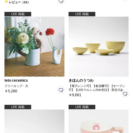
レビュー（16）
LEE 掲載
LEE 掲載
teto ceramics
きほんのうつわ
フリーカップ・大
【電子レンジ可】【食洗機可】【オーブン
可】【LEEマルシェ20th別注】 長谷川あか
￥5,280
りさん× きほんのうつわ よりそう入れ子碗
￥9,661
セット
LEE 掲載
LEE 掲載