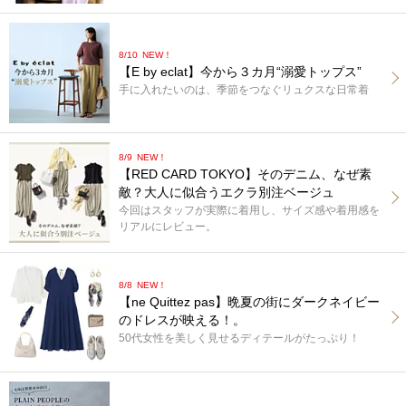
8/10
NEW！
【E by eclat】今から３カ月“溺愛トップス”
手に入れたいのは、季節をつなぐリュクスな日常着
8/9
NEW！
【RED CARD TOKYO】そのデニム、なぜ素
敵？大人に似合うエクラ別注ベージュ
今回はスタッフが実際に着用し、サイズ感や着用感を
リアルにレビュー。
8/8
NEW！
【ne Quittez pas】晩夏の街にダークネイビー
のドレスが映える！。
50代女性を美しく見せるディテールがたっぷり！