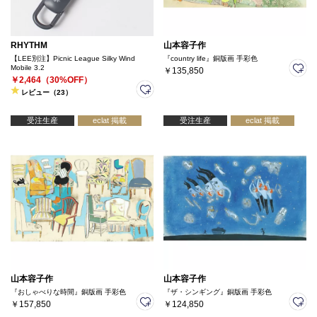
RHYTHM
山本容子作
【LEE別注】Picnic League Silky Wind
『country life』銅版画 手彩色
Mobile 3.2
￥135,850
￥2,464（30%OFF）
レビュー（23）
受注生産
eclat 掲載
受注生産
eclat 掲載
山本容子作
山本容子作
『おしゃべりな時間』銅版画 手彩色
『ザ・シンギング』銅版画 手彩色
￥157,850
￥124,850