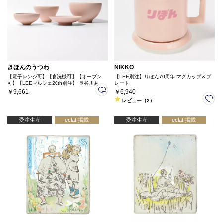
きほんのうつわ
NIKKO
【電子レンジ可】【食洗機可】【オーブン
【LEE別注】りぼん70周年 マグカップ＆プ
可】【LEEマルシェ20th別注】 長谷川あか
レート
りさん× きほんのうつわ よりそう入れ子碗
￥9,661
￥6,940
セット
レビュー（2）
受注生産
eclat 掲載
受注生産
eclat 掲載