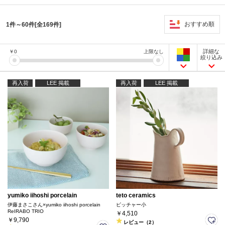
おすすめ順
1件～60件[全169件]
詳細な
￥
0
上限なし
絞り込み
再入荷
LEE 掲載
再入荷
LEE 掲載
yumiko iihoshi porcelain
teto ceramics
伊藤まさこさん×yumiko iihoshi porcelain
ピッチャー小
ReIRABO TRIO
￥4,510
￥9,790
レビュー（2）