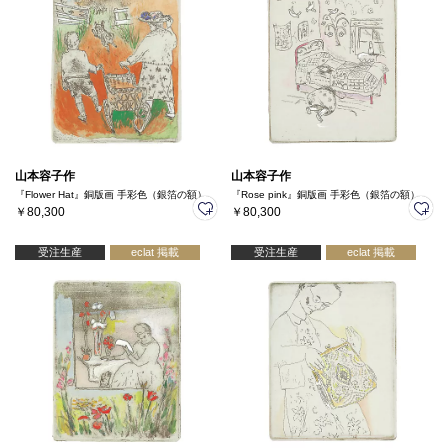
山本容子作
山本容子作
『Flower Hat』銅版画 手彩色（銀箔の額）
『Rose pink』銅版画 手彩色（銀箔の額）
￥80,300
￥80,300
受注生産
eclat 掲載
受注生産
eclat 掲載