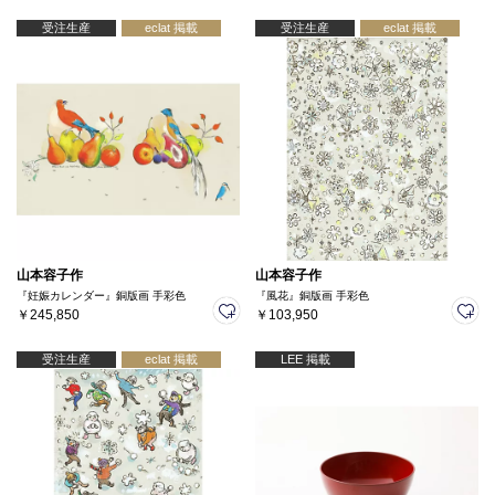
受注生産
eclat 掲載
受注生産
eclat 掲載
山本容子作
山本容子作
『妊娠カレンダー』銅版画 手彩色
『風花』銅版画 手彩色
￥245,850
￥103,950
受注生産
eclat 掲載
LEE 掲載