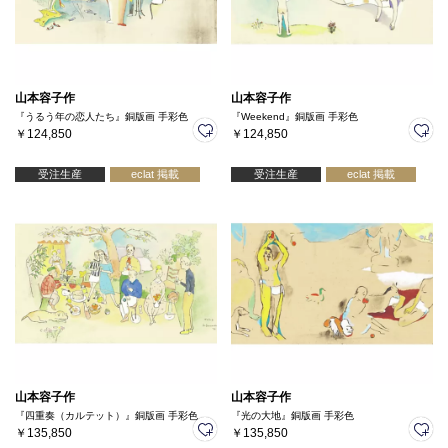
山本容子作
山本容子作
『うるう年の恋人たち』銅版画 手彩色
『Weekend』銅版画 手彩色
￥124,850
￥124,850
受注生産
eclat 掲載
受注生産
eclat 掲載
山本容子作
山本容子作
『四重奏（カルテット）』銅版画 手彩色
『光の大地』銅版画 手彩色
￥135,850
￥135,850