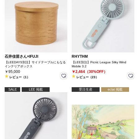
石井佳苗さん×IFUJI
RHYTHM
【LEEDAYS別注】サイドテーブルにもなる
【LEE別注】Picnic League Silky Wind
インテリアボックス
Mobile 3.2
￥95,000
￥2,464（30%OFF）
レビュー（1）
レビュー（23）
SALE
LEE 掲載
受注生産
eclat 掲載