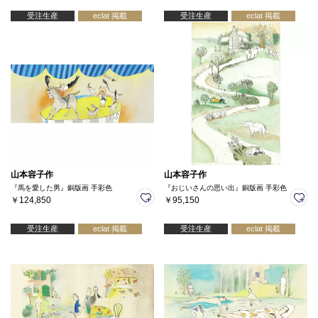
受注生産
eclat 掲載
受注生産
eclat 掲載
山本容子作
山本容子作
『馬を愛した男』銅版画 手彩色
『おじいさんの思い出』銅版画 手彩色
￥124,850
￥95,150
受注生産
eclat 掲載
受注生産
eclat 掲載