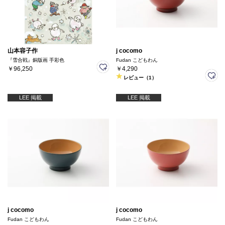
山本容子作
j cocomo
『雪合戦』銅版画 手彩色
Fudan こどもわん
￥96,250
￥4,290
レビュー（1）
LEE 掲載
LEE 掲載
j cocomo
j cocomo
Fudan こどもわん
Fudan こどもわん