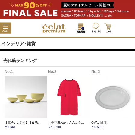
インテリア･雑貨
売れ筋ランキング
No.1
No.2
No.3
【電子レンジ可】【食洗機可】【オーブン可】【LEEマルシェ20th別注】 長谷川あかりさん× きほんのうつわ よりそう入れ子碗セット
【長谷川あかりさんコラボ】【洗える】New Kappogi
OVAL MINI
￥9,661
￥18,700
￥5,500