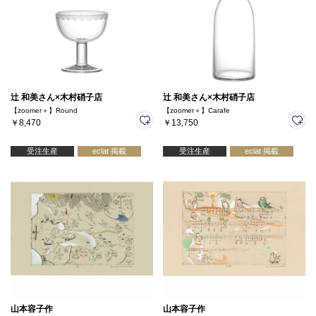
辻 和美さん×木村硝子店
辻 和美さん×木村硝子店
【zoomer＋】Round
【zoomer＋】Carafe
￥8,470
￥13,750
受注生産
eclat 掲載
受注生産
eclat 掲載
山本容子作
山本容子作