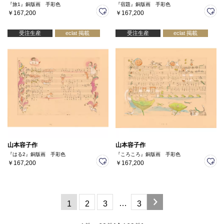
『旅1』銅版画 手彩色
『宿題』銅版画 手彩色
￥167,200
￥167,200
受注生産
eclat 掲載
受注生産
eclat 掲載
山本容子作
山本容子作
『はる2』銅版画 手彩色
『ころころ』銅版画 手彩色
￥167,200
￥167,200
…
1
2
3
3