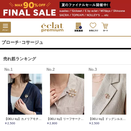
ブローチ･コサージュ
売れ筋ランキング
No.1
No.2
No.3
【DELI by】カメリアモチーフ艶メタルブローチ
【DELI by】リーフサークルパール調ブローチ
【DELI by】ドッグシルエットビジューブローチ
￥2,500
￥2,800
￥2,500