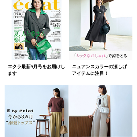
ベージュ
ブラウン
オレンジ
イエロー
レッド
ピンク
パープル
グリーン
ブルー
ゴールド
シルバー
マルチ
エクラ最新9月号をお届けし
ニュアンスカラーの涼しげ
ます
アイテムに注目！