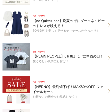
8/8
NEW！
【ne Quittez pas】晩夏の街にダークネイビー
のドレスが映える！。
50代女性を美しく見せるディテールがたっぷり！
8/8
NEW！
【PLAIN PEOPLE】8月8日は、世界猫の日！
愛くるしい表情に釘付け！
8/7
NEW！
【HERNO】最終値下げ！MAX80％OFF ファ
イナルセール
お得なこの機会をお見逃しなく！