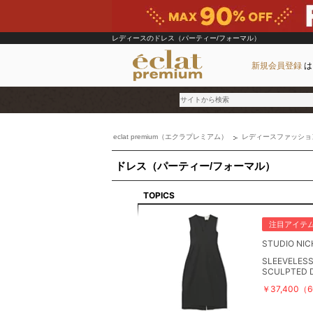
レディースのドレス（パーティー/フォーマル）
新規会員登録
は
eclat premium（エクラプレミアム）
レディースファッショ
ブランド
ドレス（パーティー/フォーマル）
カテゴリ
雑誌掲載アイテム
TOPICS
お気に入り
注目アイテ
STUDIO NI
ランキング
SLEEVELES
特集
SCULPTED 
￥37,400（
雑誌･書籍(一緒に買うと送料無料