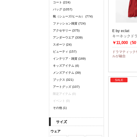
コート
(224)
バッグ
(1057)
靴（シューズ/ヒール）
(774)
ファッション雑貨
(724)
アクセサリー
(375)
E by eclat
キーネックド
アンダーウエア
(339)
￥11,000（5
スポーツ
(24)
ビューティ
(157)
ドラマティック
ルが融合
インテリア・雑貨
(169)
キッズアイテム
(4)
メンズアイテム
(39)
ブックス
(321)
SALE
アートグッズ
(107)
限定アイテム
(0)
イベント
(0)
その他
(1)
ウェア