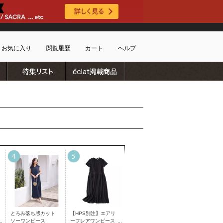
お気に入り
閲覧履歴
カート
ヘルプ
ブランドリスト
特集リスト
雑誌掲載商品
ショッピングガイド
ートに商品がありません
配送・送料について
お支払い方法について
キャンセルについて
返品・交換について
会員特典のご案内
初めてのお客様
よくあるご質問
お問合せ
新規会員登録
とろみ落ち感カット
【HPS別注】エアリ
ソーワンピース
ーフレアワンピース