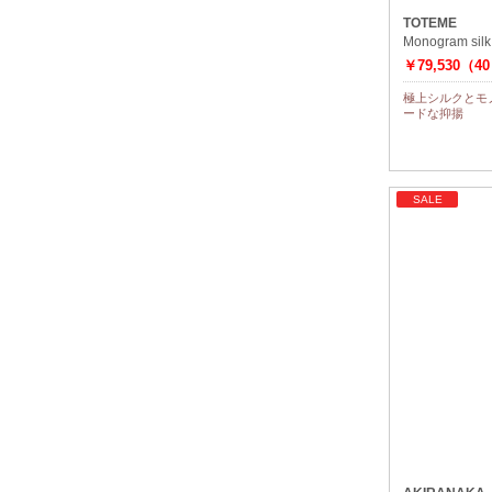
TOTEME
Monogram silk
￥79,530（4
極上シルクとモ
ードな抑揚
SALE