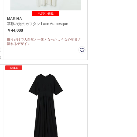
MARIHA
草原の光のカフタン Lace Arabesque
￥44,000
纏うだけで大自然と一体となったような心地良さ
溢れるデザイン
）
SALE