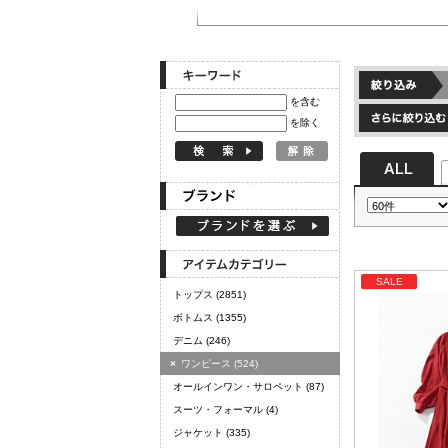
定期購読
を含む
を除く
SALE
トップス
(2851)
ボトムス
(1355)
デニム
(246)
×
ワンピース
(524)
オールインワン・サロペット
(87)
スーツ・フォーマル
(4)
ジャケット
(335)