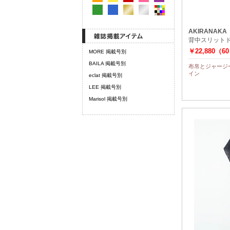
AKIRANAKA
背中スリット
￥22,880（6
MORE 掲載号別
BAILA 掲載号別
布帛とジャージ
イン
eclat 掲載号別
LEE 掲載号別
Marisol 掲載号別