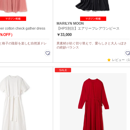
MARILYN MOON
eer cotton check gather dress
【HPS別注】エアリーフレアワンピース
0％OFF）
￥33,000
と格子の陰影を楽しむ自然派ドレ
異素材が紡ぐ切り替えで、愛らしさと大人っぽさ
の絶妙バランス
レビュー（1
SALE