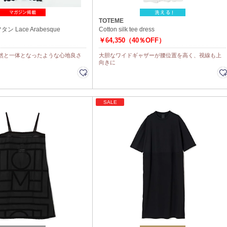
TOTEME
 Lace Arabesque
Cotton silk tee dress
￥64,350（40％OFF）
然と一体となったような心地良さ
大胆なワイドギャザーが腰位置を高く、視線も上
向きに
SALE