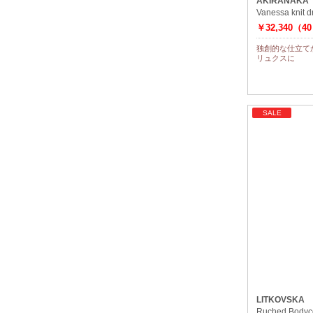
AKIRANAKA
Vanessa knit 
￥32,340（4
独創的な仕立て
リュクスに
SALE
LITKOVSKA
Ruched Bodyco