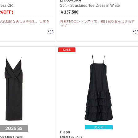
LITKOVSKA
dress OR
Soft－Structured Tee Dress in White
0％OFF）
￥137,500
が流動的な美しさを宿し、日常を
異素材のコントラストで、抜け感や女らしさもア
ップ
SALE
Eleph
n Midi Dress
MIMI DRESS