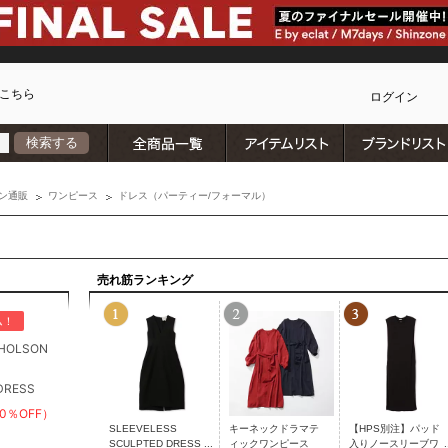
こちら
ログイン
全商品一覧
アイテムリスト
検索する
カ
ン通販
ワンピース
ドレス（パーティー/フォーマル）
売れ筋ランキング
ム！
CHOLSON
S
DRESS
60％OFF）
SLEEVELESS
キーネックドラマテ
【HPS別注】パッド
SCULPTED DRESS
ィックワンピース
入りノースリーブワ
)