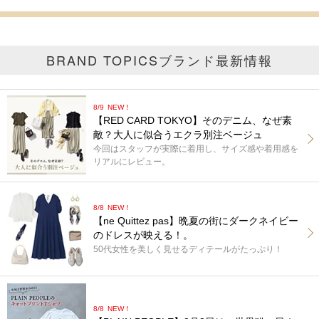
BRAND TOPICS
ブランド最新情報
8/9
NEW！
【RED CARD TOKYO】そのデニム、なぜ素
敵？大人に似合うエクラ別注ベージュ
今回はスタッフが実際に着用し、サイズ感や着用感を
リアルにレビュー。
8/8
NEW！
【ne Quittez pas】晩夏の街にダークネイビー
のドレスが映える！。
50代女性を美しく見せるディテールがたっぷり！
8/8
NEW！