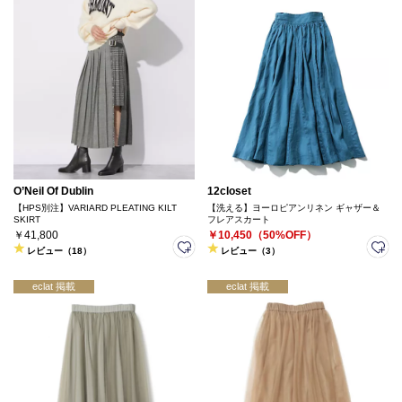
O’Neil Of Dublin
12closet
【HPS別注】VARIARD PLEATING KILT
【洗える】ヨーロピアンリネン ギャザー＆
SKIRT
フレアスカート
￥41,800
￥10,450（50%OFF）
レビュー（18）
レビュー（3）
eclat 掲載
eclat 掲載