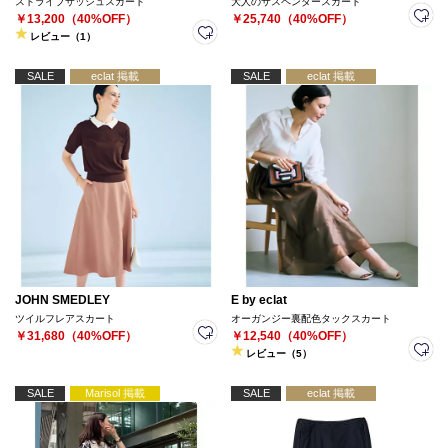
ストライプサッシュスカート
大人のサスペンダースカート
￥13,200（40%OFF）
￥25,740（40%OFF）
レビュー（1）
SALE
eclat 掲載
SALE
eclat 掲載
JOHN SMEDLEY
E by eclat
ツイルフレアスカート
オーガンジー裏配色タックスカート
￥31,680（40%OFF）
￥12,540（40%OFF）
レビュー（5）
SALE
Marisol 掲載
SALE
eclat 掲載