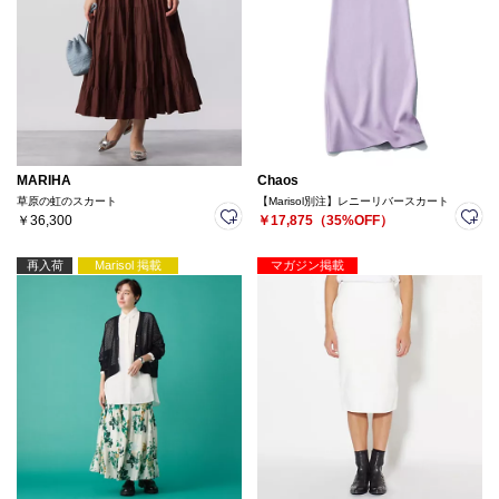
MARIHA
Chaos
草原の虹のスカート
【Marisol別注】レニーリバースカート
￥36,300
￥17,875（35%OFF）
再入荷
Marisol 掲載
マガジン掲載