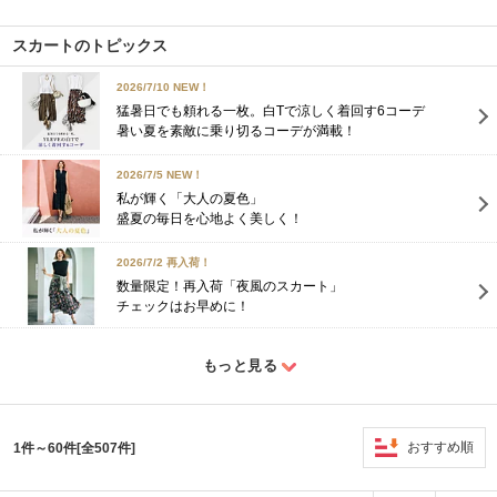
スカートのトピックス
2026/7/10 NEW！
猛暑日でも頼れる一枚。白Tで涼しく着回す6コーデ
暑い夏を素敵に乗り切るコーデが満載！
2026/7/5 NEW！
私が輝く「大人の夏色」
盛夏の毎日を心地よく美しく！
2026/7/2 再入荷！
数量限定！再入荷「夜風のスカート」
チェックはお早めに！
もっと見る
おすすめ順
1件～60件[全507件]