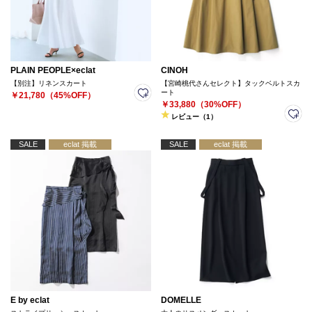
PLAIN PEOPLE×eclat
CINOH
【別注】リネンスカート
【宮崎桃代さんセレクト】タックベルトスカ
ート
￥21,780（45%OFF）
￥33,880（30%OFF）
レビュー（1）
SALE
eclat 掲載
SALE
eclat 掲載
E by eclat
DOMELLE