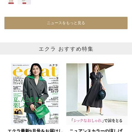
再入荷
ラスト1
在庫あり
ニュースをもっと見る
カラー
エクラ おすすめ特集
ホワイト
ブラック
グレー
ベージュ
ブラウン
オレンジ
イエロー
レッド
ピンク
パープル
グリーン
ブルー
ゴールド
シルバー
マルチ
エクラ最新9月号をお届けし
ニュアンスカラーの涼しげ