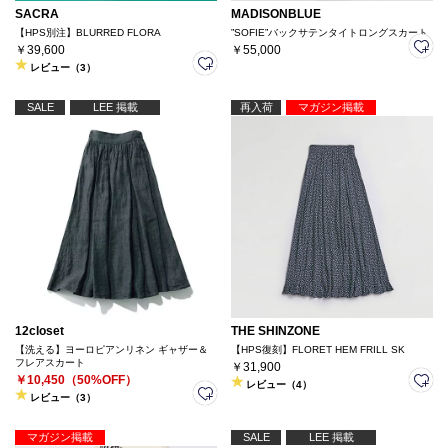
SACRA
MADISONBLUE
【HPS別注】BLURRED FLORA
”SOFIE”バックサテンタイトロングスカート
￥39,600
￥55,000
レビュー（3）
SALE
LEE 掲載
再入荷
マガジン掲載
12closet
THE SHINZONE
【洗える】ヨーロピアンリネン ギャザー＆
【HPS復刻】FLORET HEM FRILL SK
フレアスカート
￥31,900
￥10,450（50%OFF）
レビュー（4）
レビュー（3）
マガジン掲載
SALE
LEE 掲載