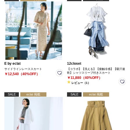
E by eclat
12closet
サイドラインレーススカート
【コラボ】【洗える】【接触冷感】【吸汗速
乾】シャツスリーブ付きスカート
￥12,540（40%OFF）
￥11,880（40%OFF）
レビュー（1）
SALE
eclat 掲載
SALE
eclat 掲載