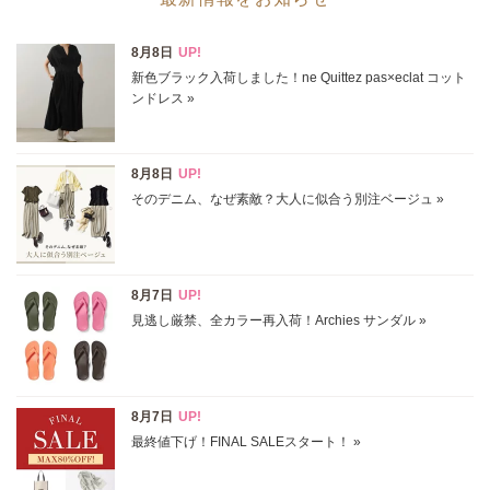
ブランド
カテゴリ
スカート全て
サイズ
掲載雑誌
価格
円～
円
表示オプション
すべて
新着
SALE商品
予約品