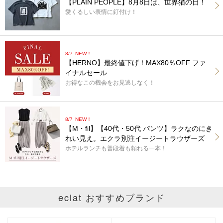
【PLAIN PEOPLE】8月8日は、世界猫の日！
愛くるしい表情に釘付け！
8/7
NEW！
【HERNO】最終値下げ！MAX80％OFF ファ
イナルセール
お得なこの機会をお見逃しなく！
8/7
NEW！
【M・fil】【40代・50代 パンツ】ラクなのにき
れい見え。エクラ別注イージートラウザーズ
ホテルランチも普段着も頼れる一本！
eclat おすすめブランド