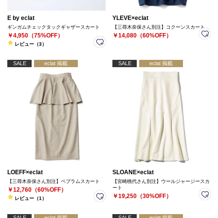
E by eclat
YLEVE×eclat
ギンガムチェックタックギャザースカート
【三尋木奈保さん別注】コクーンスカート
￥4,950（75%OFF）
￥14,080（60%OFF）
レビュー（3）
SALE
eclat 掲載
SALE
eclat 掲載
LOEFF×eclat
SLOANE×eclat
【三尋木奈保さん別注】ペプラムスカート
【宮崎桃代さん別注】ウールジャージースカ
ート
￥12,760（60%OFF）
￥19,250（30%OFF）
レビュー（1）
SALE
eclat 掲載
SALE
eclat 掲載