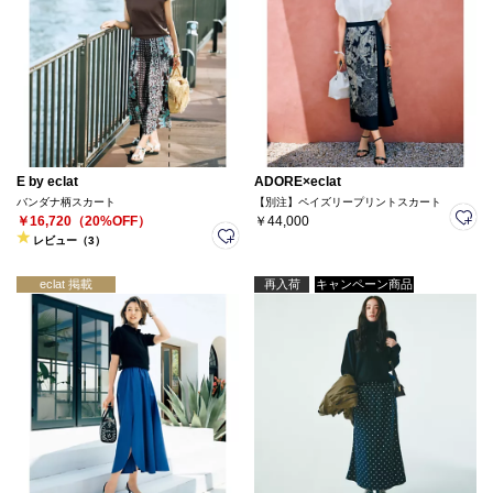
E by eclat
ADORE×eclat
バンダナ柄スカート
【別注】ペイズリープリントスカート
￥16,720（20%OFF）
￥44,000
レビュー（3）
eclat 掲載
再入荷
キャンペーン商品