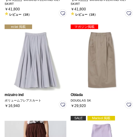
SKIRT
SKIRT
￥41,800
￥41,800
レビュー（18）
レビュー（18）
eclat 掲載
マガジン掲載
mizuiro ind
Oblada
ボリュームフレアスカート
DOUGLAS SK
￥16,940
￥29,920
SALE
Marisol 掲載