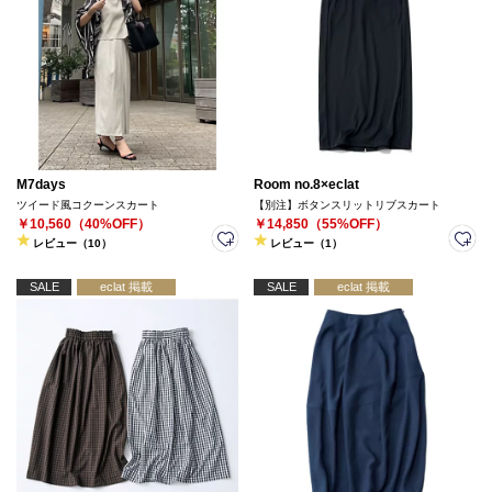
M7days
Room no.8×eclat
ツイード風コクーンスカート
【別注】ボタンスリットリブスカート
￥10,560（40%OFF）
￥14,850（55%OFF）
レビュー（10）
レビュー（1）
SALE
eclat 掲載
SALE
eclat 掲載