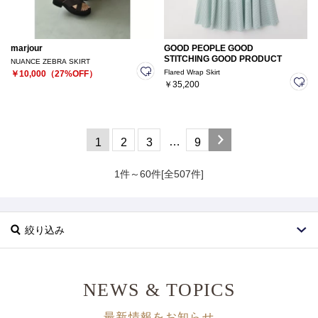
marjour
GOOD PEOPLE GOOD
STITCHING GOOD PRODUCT
NUANCE ZEBRA SKIRT
Flared Wrap Skirt
￥10,000（27%OFF）
￥35,200
…
1
2
3
9
1件～60件[全507件]
絞り込み
NEWS & TOPICS
最新情報をお知らせ