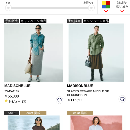
詳細な
￥
0
上限なし
絞り込み
予約販売
キャンペーン商品
予約販売
キャンペーン商品
MADISONBLUE
MADISONBLUE
SWEAT SK
SLACKS REMAKE MIDDLE SK
HERRINGBONE
￥55,000
￥115,500
レビュー（3）
SALE
eclat 掲載
eclat 掲載