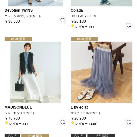
Devotion TWINS
Oblada
コットンポプリンスカート
DOT EASY SKIRT
￥38,500
￥26,180
レビュー（5）
eclat 掲載
eclat 掲載
MADISONBLUE
E by eclat
フレアロングスカート
大人チュールスカート
￥73,700
￥20,900
レビュー（1）
レビュー（138）
SALE
eclat 掲載
SALE
LEE 掲載