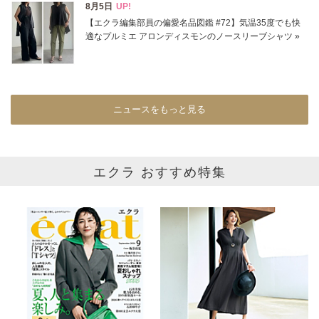
すべて
新着
SALE商品
予約品
再入荷
ラスト1
在庫あり
ニュースをもっと見る
カラー
エクラ おすすめ特集
ホワイト
ブラック
グレー
ベージュ
ブラウン
オレンジ
イエロー
レッド
ピンク
パープル
グリーン
ブルー
ゴールド
シルバー
マルチ