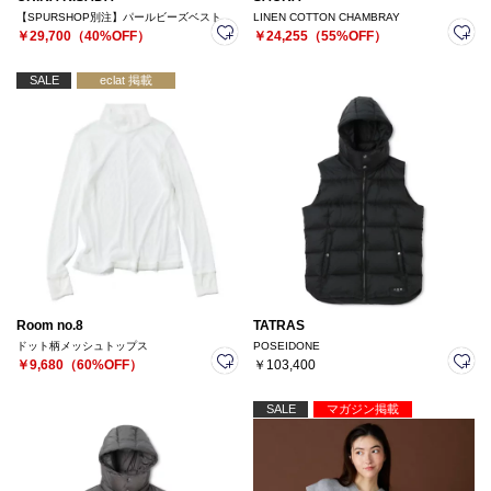
【SPURSHOP別注】パールビーズベスト
LINEN COTTON CHAMBRAY
￥29,700（40%OFF）
￥24,255（55%OFF）
SALE
eclat 掲載
Room no.8
TATRAS
ドット柄メッシュトップス
POSEIDONE
￥9,680（60%OFF）
￥103,400
SALE
マガジン掲載