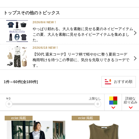
トップスその他のトピックス
2026/8/4 NEW！
やっぱり頼れる。大人を素敵に見せる夏のネイビーアイテム
この夏、大人を素敵に見せるネイビーアイテムを集めまし
た。
2026/6/18 NEW！
【50代 週末コーデ】リーフ柄で軽やかに整う夏前コーデ
梅雨明けを待つこの季節に、気分を先取りできるコーデで
す。
おすすめ順
1件～60件[全189件]
詳細な
￥
0
上限なし
絞り込み
eclat 掲載
eclat 掲載