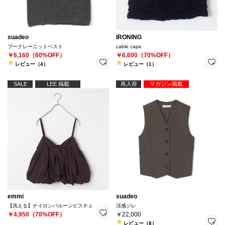
suadeo
IRONING
ブークレーニットベスト
cable cape
￥6,160（60%OFF）
￥6,600（70%OFF）
レビュー（4）
レビュー（1）
SALE
LEE 掲載
再入荷
マガジン掲載
emmi
suadeo
【洗える】ナイロンバルーンビスチェ
涼感ジレ
￥4,950（70%OFF）
￥22,000
レビュー（8）