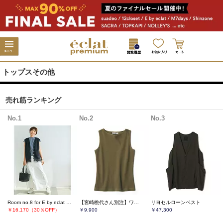
トップスその他
売れ筋ランキング
No.1
No.2
No.3
Room no.8 for E by eclat チュールレースニットジレ
【宮崎桃代さん別注】ワッフルタンクトップ
リヨセルローンベスト
￥16,170（30％OFF）
￥9,900
￥47,300