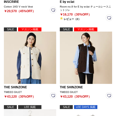
INSCRIRE
E by eclat
Cotton 16G V neck Vest
Room no.8 for E by eclat チュールレースニ
ットジレ
￥20,570（45%OFF）
￥16,170（30%OFF）
レビュー（2）
SALE
マガジン掲載
SALE
マガジン掲載
THE SHINZONE
THE SHINZONE
TWEED GILET
TWEED GILET
￥43,120（30%OFF）
￥43,120（30%OFF）
SALE
LEE 掲載
SALE
LEE DAYS 掲載