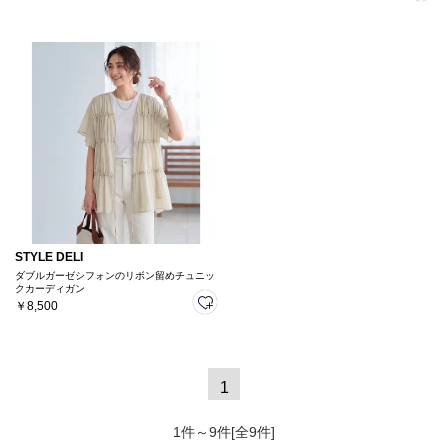
STYLE DELI
ダブルガーゼシフォンのリボン留めチュニッ
クカーディガン
￥8,500
1
1件～9件[全9件]