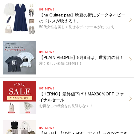
8/8
NEW！
【ne Quittez pas】晩夏の街にダークネイビー
のドレスが映える！。
50代女性を美しく見せるディテールがたっぷり！
8/8
NEW！
【PLAIN PEOPLE】8月8日は、世界猫の日！
愛くるしい表情に釘付け！
8/7
NEW！
【HERNO】最終値下げ！MAX80％OFF ファ
イナルセール
お得なこの機会をお見逃しなく！
8/7
NEW！
【M・fil】【40代・50代 パンツ】ラクなのにき