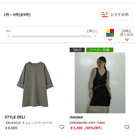
おすすめ順
1件～9件[全9件]
詳細な
￥
0
上限なし
絞り込み
SALE
クーポン対象
STYLE DELI
marjour
【BLK001】チュニックワンピース
OPENWORK KNIT TUNIC
￥8,800
￥3,300（59%OFF）