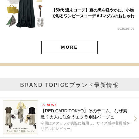
【50代 週末コーデ】夏の黒を軽やかに。小物
で彩るワンピースコーデ＃Jマダムのおしゃれ
2026.08.06
MORE
BRAND TOPICS
ブランド最新情報
8/9
NEW！
【RED CARD TOKYO】そのデニム、なぜ素
敵？大人に似合うエクラ別注ベージュ
今回はスタッフが実際に着用し、サイズ感や着用感を
リアルにレビュー。