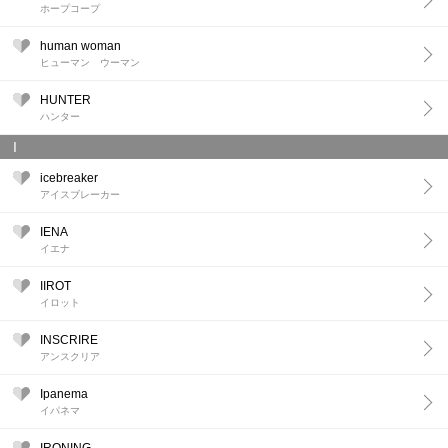
ホープコープ
human woman
ヒューマン ウーマン
HUNTER
ハンター
I
icebreaker
アイスブレーカー
IENA
イエナ
IIROT
イロット
INSCRIRE
アンスクリア
Ipanema
イパネマ