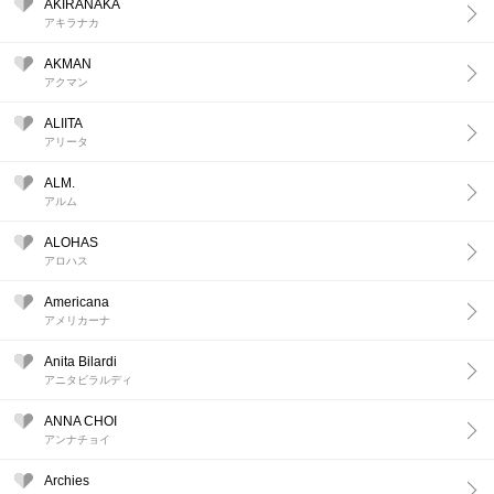
AKIRANAKA
アキラナカ
AKMAN
アクマン
ALIITA
アリータ
ALM.
アルム
ALOHAS
アロハス
Americana
アメリカーナ
Anita Bilardi
アニタビラルディ
ANNA CHOI
アンナチョイ
Archies