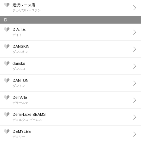
近沢レース店
チカザワレーステン
D
D.A.T.E.
デイト
DANSKIN
ダンスキン
dansko
ダンスコ
DANTON
ダントン
Dell'Arte
デラールテ
Demi-Luxe BEAMS
デミルクス ビームス
DEMYLEE
デミリー