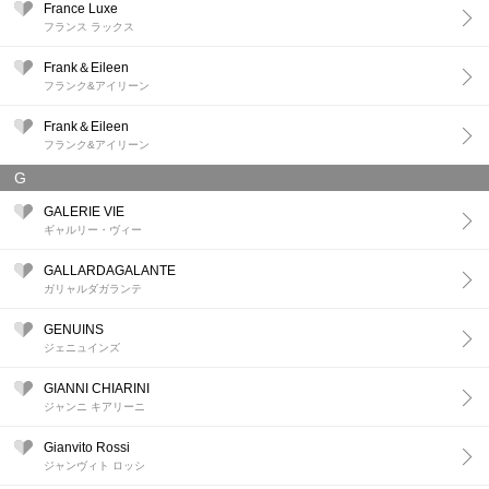
France Luxe
フランス ラックス
Frank＆Eileen
フランク&アイリーン
Frank＆Eileen
フランク&アイリーン
G
GALERIE VIE
ギャルリー・ヴィー
GALLARDAGALANTE
ガリャルダガランテ
GENUINS
ジェニュインズ
GIANNI CHIARINI
ジャンニ キアリーニ
Gianvito Rossi
ジャンヴィト ロッシ