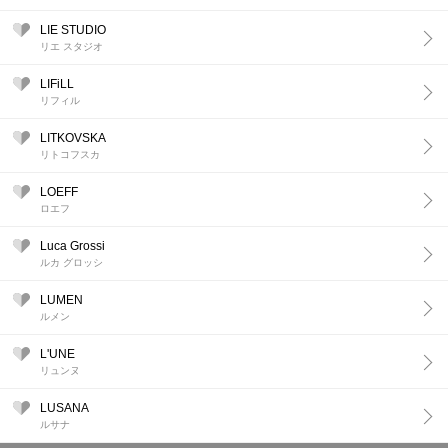
LIE STUDIO
リエ スタジオ
LIFiLL
リフィル
LITKOVSKA
リトコフスカ
LOEFF
ロエフ
Luca Grossi
ルカ グロッシ
LUMEN
ルメン
L'UNE
リュンヌ
LUSANA
ルサナ