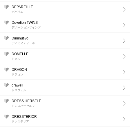
DEPAREILLE
デパリエ
Devotion TWINS
デボーションツインズ
Diminutivo
ディミヌティーボ
DOMELLE
ドメル
DRAGON
ドラゴン
drawell
ドロウェル
DRESS HERSELF
ドレスハーセルフ
DRESSTERIOR
ドレステリア