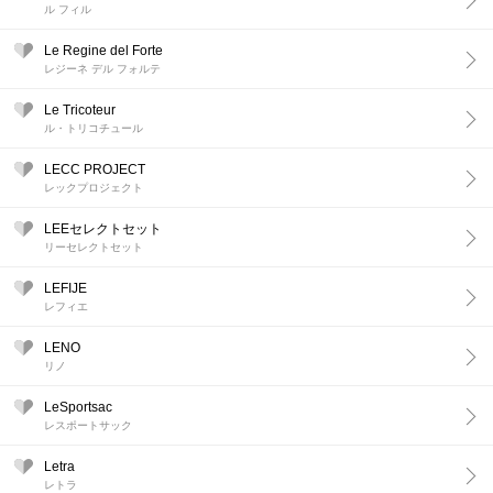
ル フィル
Le Regine del Forte
レジーネ デル フォルテ
Le Tricoteur
ル・トリコチュール
LECC PROJECT
レックプロジェクト
LEEセレクトセット
リーセレクトセット
LEFIJE
レフィエ
LENO
リノ
LeSportsac
レスポートサック
Letra
レトラ