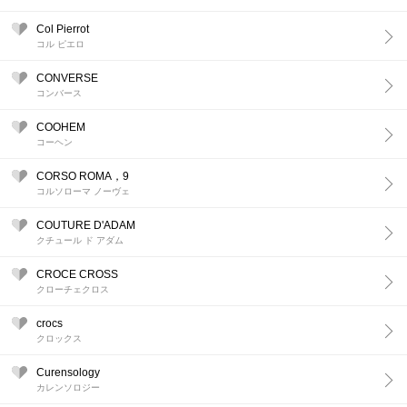
Col Pierrot
コル ピエロ
CONVERSE
コンバース
COOHEM
コーヘン
CORSO ROMA，9
コルソローマ ノーヴェ
COUTURE D'ADAM
クチュール ド アダム
CROCE CROSS
クローチェクロス
crocs
クロックス
Curensology
カレンソロジー