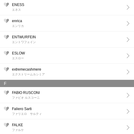
ENESS
エネス
enrica
エンリカ
ENTWURFEIN
エントワフェイン
ESLOW
エスロー
extremecashmere
エクストリームカシミア
F
FABIO RUSCONI
ファビオ ルスコーニ
Faliero Sarti
ファリエロ サルティ
FALKE
ファルケ