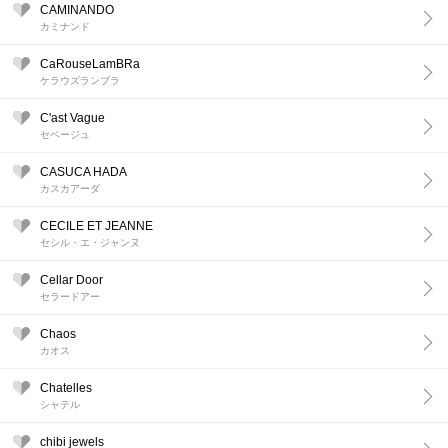
CAMINANDO
カミナンド
CaRouseLamBRa
ケラウズランブラ
C'ast Vague
セベージュ
CASUCA HADA
カスカアーダ
CECILE ET JEANNE
セシル・エ・ジャンヌ
Cellar Door
セラードアー
Chaos
カオス
Chatelles
シャテル
chibi jewels