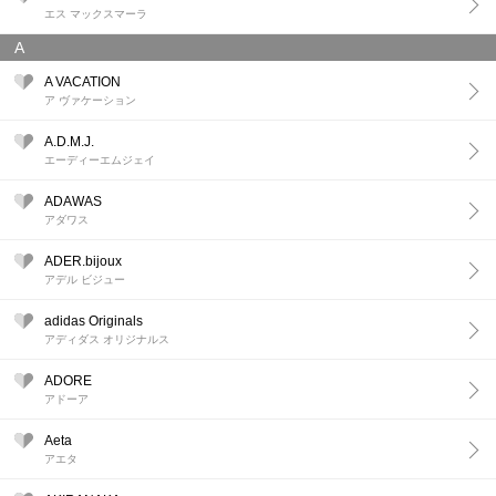
エス マックスマーラ
A
A VACATION
ア ヴァケーション
A.D.M.J.
エーディーエムジェイ
ADAWAS
アダワス
ADER.bijoux
アデル ビジュー
adidas Originals
アディダス オリジナルス
ADORE
アドーア
Aeta
アエタ