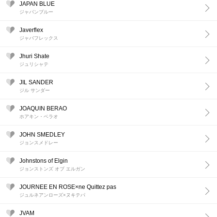
JAPAN BLUE
ジャパンブルー
Javerflex
ジャバフレックス
Jhuri Shate
ジュリシャテ
JIL SANDER
ジル サンダー
JOAQUIN BERAO
ホアキン・ベラオ
JOHN SMEDLEY
ジョンスメドレー
Johnstons of Elgin
ジョンストンズ オブ エルガン
JOURNEE EN ROSE×ne Quittez pas
ジュルネアンローズ×ヌキテパ
JVAM