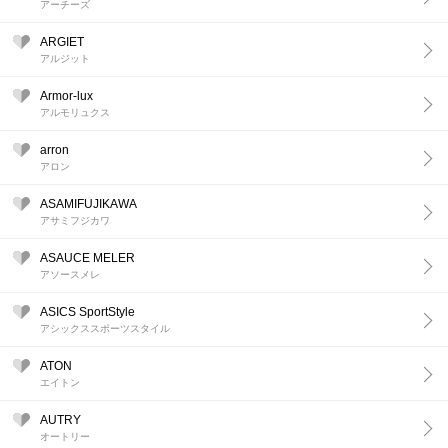
アーチーズ
ARGIET
アルジット
Armor-lux
アルモリュクス
arron
アロン
ASAMIFUJIKAWA
アサミフジカワ
ASAUCE MELER
アソースメレ
ASICS SportStyle
アシックススポーツスタイル
ATON
エイトン
AUTRY
オートリー