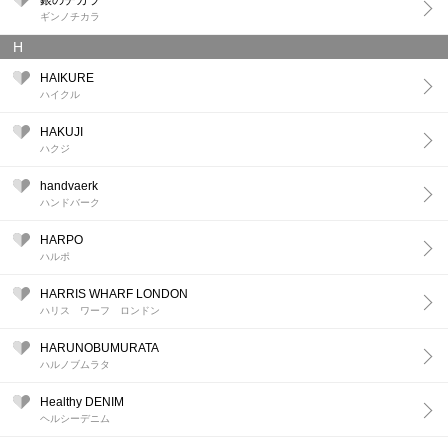
銀のチカラ
ギンノチカラ
H
HAIKURE
ハイクル
HAKUJI
ハクジ
handvaerk
ハンドバーク
HARPO
ハルポ
HARRIS WHARF LONDON
ハリス ワーフ ロンドン
HARUNOBUMURATA
ハルノブムラタ
Healthy DENIM
ヘルシーデニム