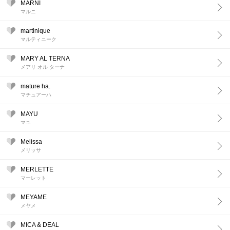
MARNI
マルニ
martinique
マルティニーク
MARY AL TERNA
メアリ オル ターナ
mature ha.
マチュアーハ
MAYU
マユ
Melissa
メリッサ
MERLETTE
マーレット
MEYAME
メヤメ
MICA & DEAL