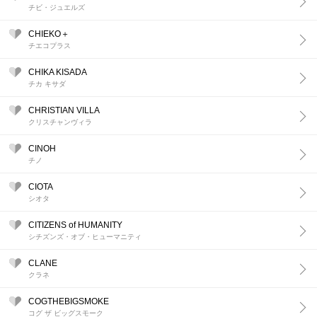
チビ・ジュエルズ
CHIEKO＋
チエコプラス
CHIKA KISADA
チカ キサダ
CHRISTIAN VILLA
クリスチャンヴィラ
CINOH
チノ
CIOTA
シオタ
CITIZENS of HUMANITY
シチズンズ・オブ・ヒューマニティ
CLANE
クラネ
COGTHEBIGSMOKE
コグ ザ ビッグスモーク