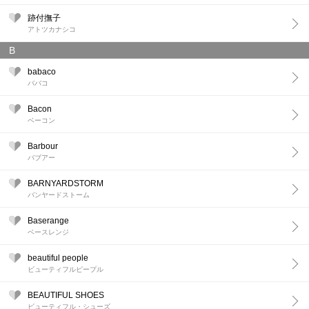
跡付撫子
アトツカナシコ
B
babaco
ババコ
Bacon
ベーコン
Barbour
バブアー
BARNYARDSTORM
バンヤードストーム
Baserange
ベースレンジ
beautiful people
ビューティフルピープル
BEAUTIFUL SHOES
ビューティフル・シューズ