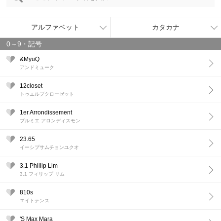
アルファベット
カタカナ
0～9・記号
&MyuQ
アンドミューク
12closet
トゥエルブクローゼット
1er Arrondissement
プルミエ アロンディスモン
23.65
イーシプサムチョンユクオ
3.1 Phillip Lim
3.1 フィリップ リム
810s
エイトテンス
'S Max Mara