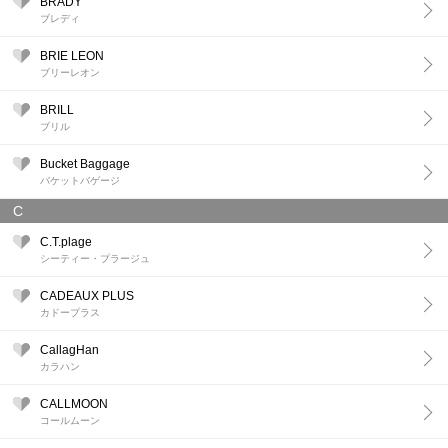
BRADY
ブレディ
BRIE LEON
ブリーレオン
BRILL
ブリル
Bucket Baggage
バケットバゲージ
C
C.T.plage
シーティー・プラージュ
CADEAUX PLUS
カドープラス
CallagHan
カラハン
CALLMOON
コールムーン