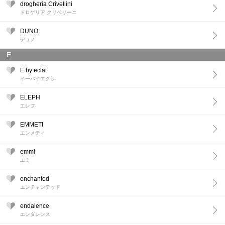
drogheria Crivellini
ドロゲリア クリベリーニ
DUNO
デュノ
E
E by eclat
イーバイエクラ
ELEPH
エレフ
EMMETI
エンメティ
emmi
エミ
enchanted
エンチャンテッド
endalence
エンダレンス