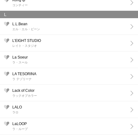
Kong qi
コンチィー
L
L.L.Bean
エル・エル・ビーン
L’EIGHT STUDIO
レイト・スタジオ
La Soeur
ラ・スール
LA TESORINA
ラ テゾリーナ
Lack of Color
ラックオブカラー
LALO
ラロ
LaLOOP
ラ・ループ