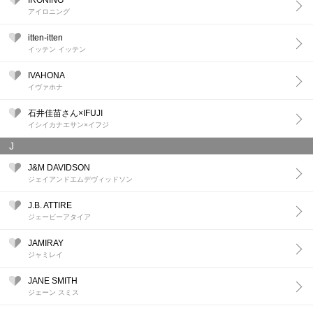
IRONING
アイロニング
itten-itten
イッテン イッテン
IVAHONA
イヴァホナ
石井佳苗さん×IFUJI
イシイカナエサン×イフジ
J
J&M DAVIDSON
ジェイアンドエムデヴィッドソン
J.B. ATTIRE
ジェービーアタイア
JAMIRAY
ジャミレイ
JANE SMITH
ジェーン スミス