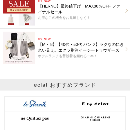
8/7
NEW！
【HERNO】最終値下げ！MAX80％OFF ファ
イナルセール
お得なこの機会をお見逃しなく！
8/7
NEW！
【M・fil】【40代・50代 パンツ】ラクなのにき
れい見え。エクラ別注イージートラウザーズ
ホテルランチも普段着も頼れる一本！
eclat おすすめブランド