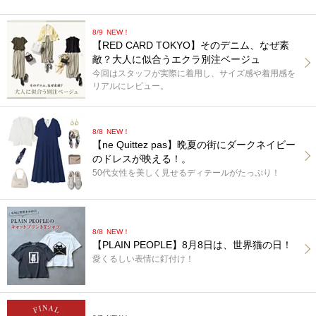
8/9
NEW！
【RED CARD TOKYO】そのデニム、なぜ素
敵？大人に似合うエクラ別注ベージュ
今回はスタッフが実際に着用し、サイズ感や着用感を
リアルにレビュー。
8/8
NEW！
【ne Quittez pas】晩夏の街にダークネイビー
のドレスが映える！。
50代女性を美しく見せるディテールがたっぷり！
8/8
NEW！
【PLAIN PEOPLE】8月8日は、世界猫の日！
愛くるしい表情に釘付け！