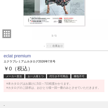
1
/
1
-
在庫あり
-
eclat premium
エクラプレミアムカタログ2026年7月号
￥0（税込）
メーカー直送
お一人様１つ
代引き不可商品
梱包不可
※本カタログはお届けに5日～7日程度かかります。
※カタログのご請求は、おひとり様一回一冊のみとさせていただきます。
-