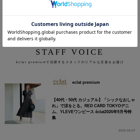
STAFF VOICE
éclat premiumで活躍するスタッフのリアルな言葉をお届け
eclat premium
【40代・50代 カジュアル】「シックなおしゃ
れ」で涼をとる。RED CARD TOKYOデニ
ム、YLEVEワンピース éclat2026年9月号特
集
2026.08.07