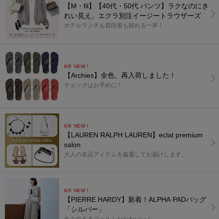
【M・fil】【40代・50代 パンツ】ラクなのにき
れい見え。エクラ別注イージートラウザーズ
ホテルランチも普段着も頼れる一本！
8/6
NEW！
【Archies】全色、再入荷しました！
チェックはお早めに！
8/6
NEW！
【LAUREN RALPH LAUREN】eclat premium
salon
大人の名品アイテムを厳選してお届けします。
8/5
NEW！
【PIERRE HARDY】新着！ALPHA PADバッグ
「シルバー」
丸みのあるフォルムがかわいい！