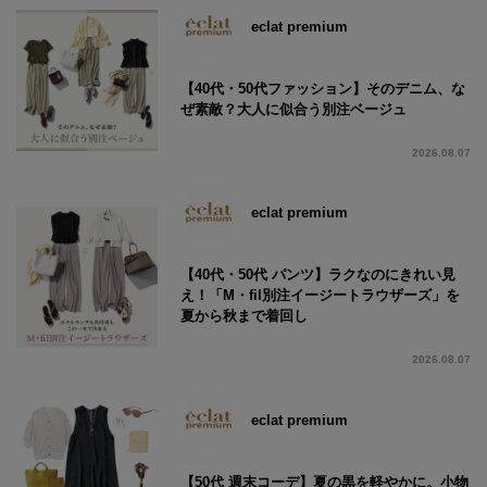
eclat premium
【40代・50代ファッション】そのデニム、な
ぜ素敵？大人に似合う別注ベージュ
2026.08.07
eclat premium
【40代・50代 パンツ】ラクなのにきれい見
え！「M・fil別注イージートラウザーズ」を
夏から秋まで着回し
2026.08.07
eclat premium
【50代 週末コーデ】夏の黒を軽やかに。小物