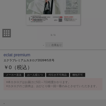
1
/
1
-
在庫あり
-
eclat premium
エクラプレミアムカタログ2026年5月号
￥0（税込）
メーカー直送
お一人様１つ
代引き不可商品
梱包不可
※本カタログはお届けに5日～7日程度かかります。
※カタログのご請求は、おひとり様一回一冊のみとさせていただきます。
-