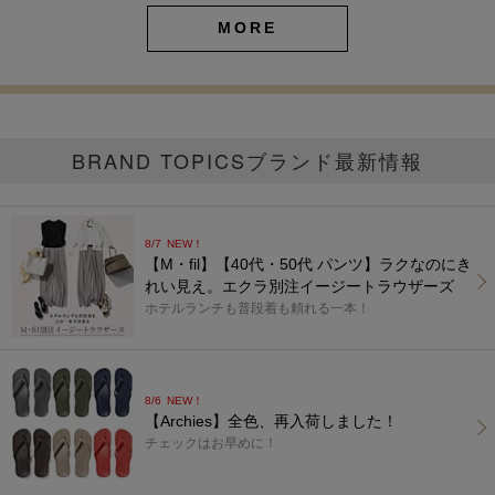
MORE
BRAND TOPICS
ブランド最新情報
8/7
NEW！
【M・fil】【40代・50代 パンツ】ラクなのにき
れい見え。エクラ別注イージートラウザーズ
ホテルランチも普段着も頼れる一本！
8/6
NEW！
【Archies】全色、再入荷しました！
チェックはお早めに！