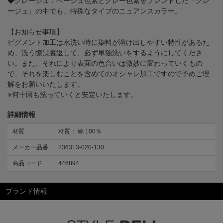
◆グレージュ：ベージュ色素とグレー色素をブレンドした『グレ
ージュ』の中でも、特殊なタイプのニュアンスカラー。
【お知らせ事項】
ピグメント加工は水洗い時に染料が溶け出しやすい特性があるた
め、洗う際は裏返して、必ず単独洗いをするようにしてくださ
い。また、それにより表面の色合いは微妙に変わっていくもの
で、それを楽しむことを含めてのオシャレ加工ですので予めご理
解をお願いいたします。
※何十回も洗っていくと安定いたします。
詳細情報
材質
材質： 綿 100％
メーカー品番
236313-020-130
商品コード
446894
ブランド情報