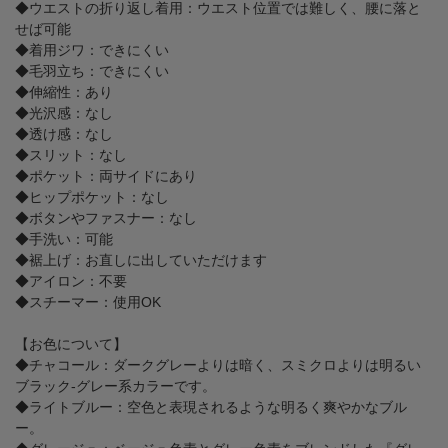
◆ウエストの折り返し着用：ウエスト位置では難しく、腰に落と
せば可能
◆着用ジワ：できにくい
◆毛羽立ち：できにくい
◆伸縮性：あり
◆光沢感：なし
◆透け感：なし
◆スリット：なし
◆ポケット：両サイドにあり
◆ヒップポケット：なし
◆ボタンやファスナー：なし
◆手洗い：可能
◆裾上げ：お直しに出していただけます
◆アイロン：不要
◆スチーマー：使用OK
【お色について】
◆チャコール：ダークグレーよりは暗く、スミクロよりは明るい
ブラック-グレー系カラーです。
◆ライトブルー：空色と表現されるような明るく爽やかなブル
ー。