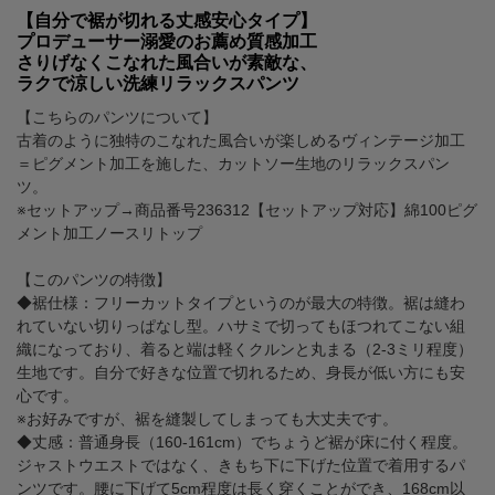
【自分で裾が切れる丈感安心タイプ】
プロデューサー溺愛のお薦め質感加工
さりげなくこなれた風合いが素敵な、
ラクで涼しい洗練リラックスパンツ
【こちらのパンツについて】
古着のように独特のこなれた風合いが楽しめるヴィンテージ加工
＝ピグメント加工を施した、カットソー生地のリラックスパン
ツ。
※セットアップ→商品番号236312【セットアップ対応】綿100ピグ
メント加工ノースリトップ
【このパンツの特徴】
◆裾仕様：フリーカットタイプというのが最大の特徴。裾は縫わ
れていない切りっぱなし型。ハサミで切ってもほつれてこない組
織になっており、着ると端は軽くクルンと丸まる（2-3ミリ程度）
生地です。自分で好きな位置で切れるため、身長が低い方にも安
心です。
※お好みですが、裾を縫製してしまっても大丈夫です。
◆丈感：普通身長（160-161cm）でちょうど裾が床に付く程度。
ジャストウエストではなく、きもち下に下げた位置で着用するパ
ンツです。腰に下げて5cm程度は長く穿くことができ、168cm以