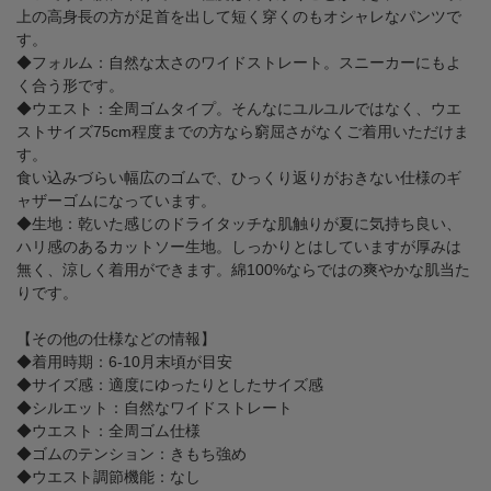
上の高身長の方が足首を出して短く穿くのもオシャレなパンツで
す。
◆フォルム：自然な太さのワイドストレート。スニーカーにもよ
く合う形です。
◆ウエスト：全周ゴムタイプ。そんなにユルユルではなく、ウエ
ストサイズ75cm程度までの方なら窮屈さがなくご着用いただけま
す。
食い込みづらい幅広のゴムで、ひっくり返りがおきない仕様のギ
ャザーゴムになっています。
◆生地：乾いた感じのドライタッチな肌触りが夏に気持ち良い、
ハリ感のあるカットソー生地。しっかりとはしていますが厚みは
無く、涼しく着用ができます。綿100%ならではの爽やかな肌当た
りです。
【その他の仕様などの情報】
◆着用時期：6-10月末頃が目安
◆サイズ感：適度にゆったりとしたサイズ感
◆シルエット：自然なワイドストレート
◆ウエスト：全周ゴム仕様
◆ゴムのテンション：きもち強め
◆ウエスト調節機能：なし