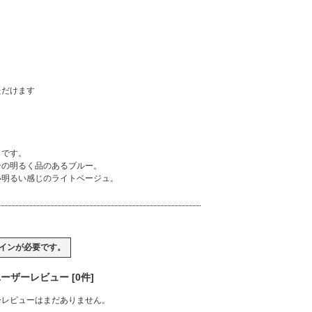
ただけます
クです。
ンの明るく品のあるブルー。
い明るい感じのライトベージュ。
イン
が必要です。
ーザーレビュー [0件]
ーレビューはまだありません。