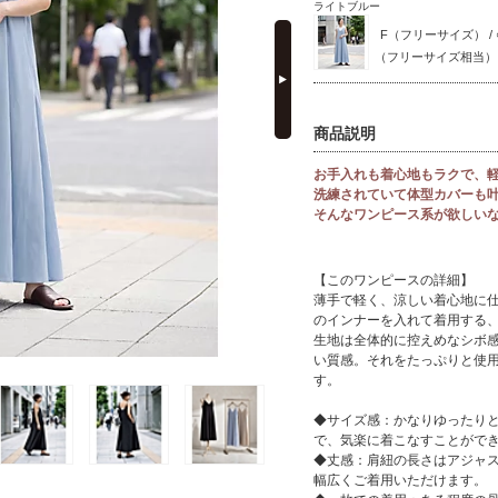
ライトブルー
next
F（フリーサイズ） /
（フリーサイズ相当）
商品説明
お手入れも着心地もラクで、
洗練されていて体型カバーも
そんなワンピース系が欲しい
【このワンピースの詳細】
薄手で軽く、涼しい着心地に
のインナーを入れて着用する
生地は全体的に控えめなシボ
い質感。それをたっぷりと使
す。
◆サイズ感：かなりゆったり
で、気楽に着こなすことがで
◆丈感：肩紐の長さはアジャスタ
幅広くご着用いただけます。