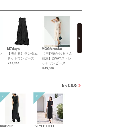
next
M7days
MOGA×eclat
suadeo
12closet
ン
【洗える】ランダム
【戸野塚かおるさん
【亀恭子さんコラ
【洗える
ドットワンピース
別注】2WAYストレ
ボ】前後差ティアー
ットンド
ッチワンピース
ドワンピース
ース
￥24,200
￥49,500
￥24,200
￥22,000
もっと見る
marjour
STYLE DELI