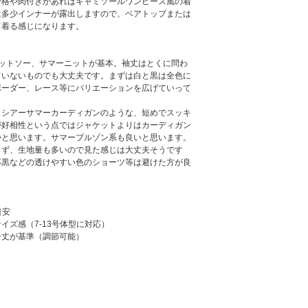
骨格や肉付きがあればキャミソールワンピース風の着
は多少インナーが露出しますので、ベアトップまたは
て着る感じになります。
カットソー、サマーニットが基本。袖丈はとくに問わ
ていないものでも大丈夫です。まずは白と黒は全色に
ボーダー、レース等にバリエーションを広げていって
。
】シアーサマーカーディガンのような、短めでスッキ
が好相性という点ではジャケットよりはカーディガン
かと思います。サマーブルゾン系も良いと思います。
らず、生地量も多いので見た感じは大丈夫そうです
応黒などの透けやすい色のショーツ等は避けた方が良
目安
イズ感（7-13号体型に対応）
シ丈が基準（調節可能）