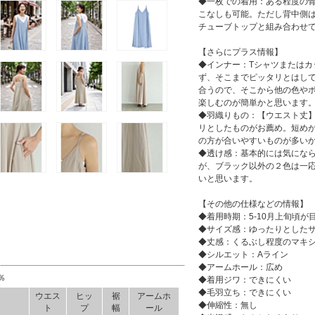
◆一枚での着用：ある程度の
こなしも可能。ただし背中側
チューブトップと組み合わせ
【さらにプラス情報】
◆インナー：Tシャツまたは
ず、そこまでピッタリとはし
合うので、そこから他の色や
楽しむのが簡単かと思います
◆羽織りもの：【ウエスト丈
リとしたものがお薦め。短め
の方が合いやすいものが多い
◆透け感：基本的には気にな
が、ブラック以外の２色は一
いと思います。
【その他の仕様などの情報】
◆着用時期：5-10月上旬頃が
◆サイズ感：ゆったりとしたサ
◆丈感：くるぶし程度のマキ
◆シルエット：Aライン
◆アームホール：広め
％
◆着用ジワ：できにくい
◆毛羽立ち：できにくい
ウエス
ヒッ
裾
アームホ
◆伸縮性：無し
ト
プ
幅
ール