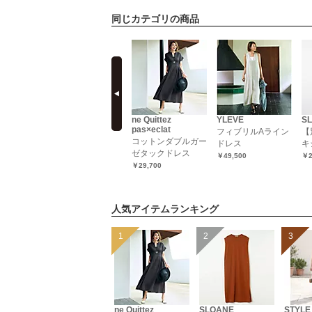
同じカテゴリの商品
prev
s
three dots
ne Quittez
YLEVE
SL
pas×eclat
注】モック
【HPS別注】モック
フィブリルAライン
【
コットンダブルガー
ンピース
ネックワンピース
ドレス
キ
ゼタックドレス
￥30,800
￥49,500
￥2
￥29,700
人気アイテムランキング
ne Quittez
SLOANE
STYLE