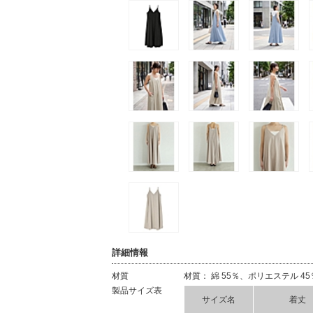
詳細情報
材質
材質： 綿 55％、ポリエステル 45
製品サイズ表
サイズ名
着丈