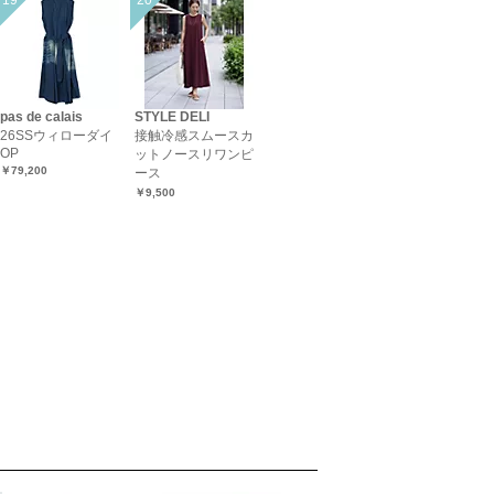
pas de calais
STYLE DELI
26SSウィローダイ
接触冷感スムースカ
OP
ットノースリワンピ
￥79,200
ース
￥9,500