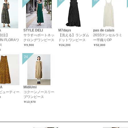
A
STYLE DELI
M7days
pas de calais
S別注】
サラすべボートネッ
【洗える】ランダム
26SSテンセルラミ
MN FLORAワ
クロングワンピース
ドットワンピース
ー平織りOP
ス
￥9,900
￥24,200
￥52,800
0
HA
MidiUmi
ビューティー
コクーンノースリー
ブワンピース
0
￥13,970