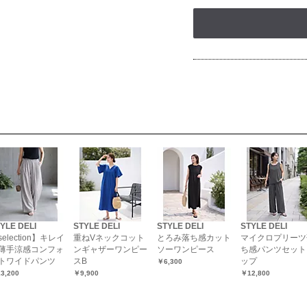
YLE DELI
STYLE DELI
STYLE DELI
STYLE DELI
selection】キレイ
重ねVネックコット
とろみ落ち感カット
マイクロプリーツ
薄手涼感コンフォ
ンギャザーワンピー
ソーワンピース
ち感パンツセット
トワイドパンツ
スB
ップ
￥6,300
3,200
￥9,900
￥12,800