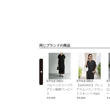
同じブランドの商品
prev
LI
STYLE DELI
STYLE DELI
STYLE DELI
ST
01】軽量メ
ウエストコードシャ
バルーンスリーブラ
【selection】プレミ
【
みペーパー
イニースカート
グラン楊柳ワンピー
アスムース／ラウン
な
トートバッ
ス
ドスキッパーtops
ー
￥8,500
￥8,900
￥8,800
￥1