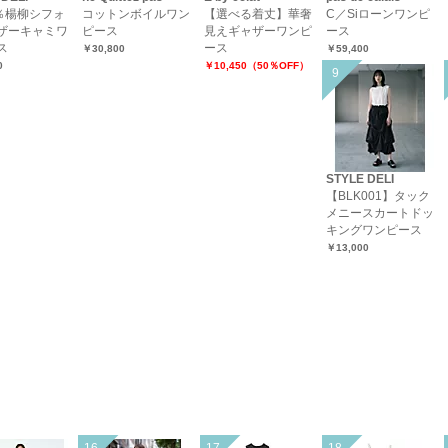
0％楊柳シフォ
コットンボイルワン
【選べる着丈】華奢
C／Siローンワンピ
ザーキャミワ
ピース
見えギャザーワンピ
ース
ス
ース
￥30,800
￥59,400
0
￥10,450（50％OFF）
STYLE DELI
【BLK001】タック
メニースカートドッ
キングワンピース
￥13,000