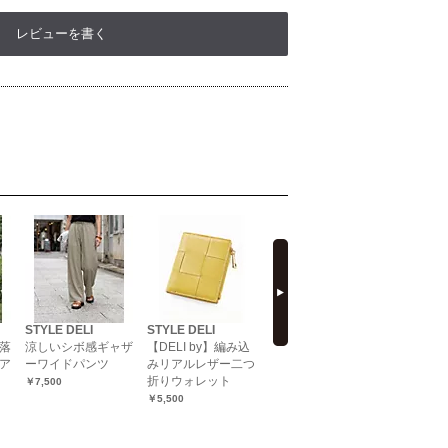
レビューを書く
next
STYLE DELI
STYLE DELI
STYLE DELI
STYLE DE
落
涼しいシボ感ギャザ
【DELI by】編み込
マイクロプリーツ落
レーヨン
ア
ーワイドパンツ
みリアルレザー二つ
ち感Iラインワンピ
ードレー
折りウォレット
ース
ス
￥7,500
￥5,500
￥8,900
￥11,800