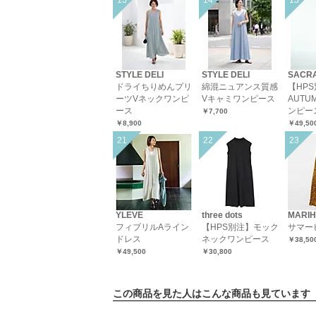
STYLE DELI
STYLE DELI
SACR
ドライちりめんプリ
綿混ニュアンス質感
【HP
ーツVネックワンピ
Vキャミワンピース
AUTU
ース
ンピー
￥7,700
￥8,900
￥49,50
YLEVE
three dots
MARI
フィブリルAライン
【HPS別注】モック
サマー
ドレス
ネックワンピース
￥38,50
￥49,500
￥30,800
この商品を見た人はこんな商品も見ています