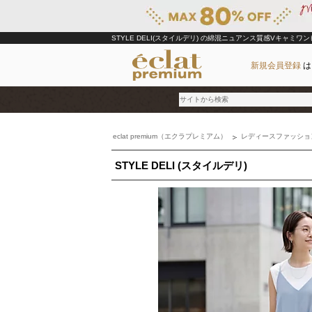
STYLE DELI(スタイルデリ)
の綿混ニュアンス質感Vキャミワン
新規会員登録
は
eclat premium（エクラプレミアム）
レディースファッショ
ブランド
STYLE DELI (スタイルデリ)
カテゴリ
雑誌掲載アイテム
お気に入り
ランキング
特集
雑誌･書籍(一緒に買うと送料無料