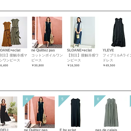
OANE×eclat
ne Quittez pas
SLOANE×eclat
YLEVE
別注】接触冷感マ
コットンボイルワン
【別注】接触冷感ワ
フィブリルAライ
シワンピース
ピース
ンピース
ドレス
6,400
￥30,800
￥16,500
￥49,500
 DELI
ne Quittez pas
E by eclat
pas de calais