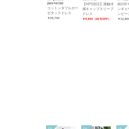
pas×eclat
【HPS別注】接触冷
綿10
コットンダブルガー
感キャップスリーブ
ンギャ
ゼタックドレス
ドレス
ンピー
￥29,700
￥9,900（40％OFF）
￥12,80