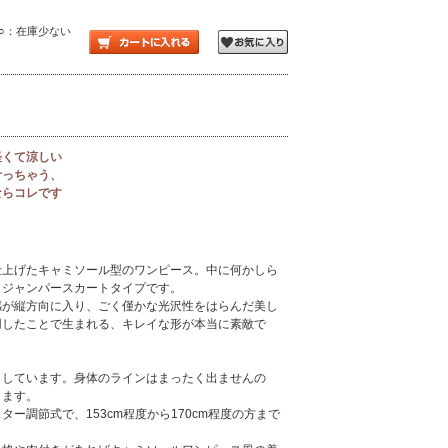
 ○：在庫少ない
軽くて涼しい
叶っちゃう、
ならコレです
仕上げたキャミソール型のワンピース。中に何かしら
、ジャンパースカートタイプです。
感が縦方向に入り、ごく僅かな光沢性をはらんだ美し
用したことで生まれる、キレイな形が本当に素敵で
としています。身体のラインはまったく出ませんの
きます。
ー調節式で、153cm程度から170cm程度の方まで