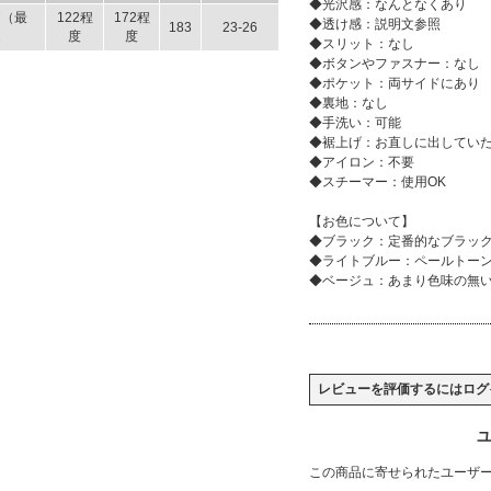
◆光沢感：なんとなくあり
7（最
122程
172程
◆透け感：説明文参照
183
23-26
1
度
度
◆スリット：なし
◆ボタンやファスナー：なし
◆ポケット：両サイドにあり
◆裏地：なし
◆手洗い：可能
◆裾上げ：お直しに出してい
◆アイロン：不要
◆スチーマー：使用OK
【お色について】
◆ブラック：定番的なブラッ
◆ライトブルー：ペールトー
◆ベージュ：あまり色味の無
レビューを評価するには
ログ
ユ
この商品に寄せられたユーザ