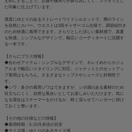
えめにすることで、お腹や腰周りが膨らみにくく、スッキリとし
た印象に仕上げています。
適度にゆとりのあるストレートワイドシルエットで、脚のライン
を自然にカバー。ウエストは3段ギャザーゴム仕様で、調節紐付き
のため快適に着用できます。さらりとした涼しい素材感で、真夏
も快適。シンプルなデザインで、幅広いコーディネートに活躍す
る一本です。
【さらにプラス情報】
◆合わせアイテム：シンプルなデザインで、キレイめからカジュ
アルまで幅広いスタイリングに対応。ジャケットとのセットアッ
プ着用はもちろん、さまざまなトップスやシューズと好相性で
す。
◆シワ：多少の着用ジワはできますが、シボ感のある素材のため
目立ちにくく、自然な風合いとしてお楽しみいただけます。気に
なる場合はスチーマーをかけるか、軽く湿らせてハンガーに掛け
ておくと整います。
【その他の仕様などの情報】
◆着用時期：5-10月末頃が目安
◆サイズ感：ゆとりのあるサイズ感