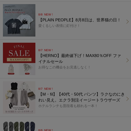
8/8
NEW！
【PLAIN PEOPLE】8月8日は、世界猫の日！
愛くるしい表情に釘付け！
8/7
NEW！
【HERNO】最終値下げ！MAX80％OFF ファ
イナルセール
お得なこの機会をお見逃しなく！
8/7
NEW！
【M・fil】【40代・50代 パンツ】ラクなのにき
れい見え。エクラ別注イージートラウザーズ
ホテルランチも普段着も頼れる一本！
8/6
NEW！