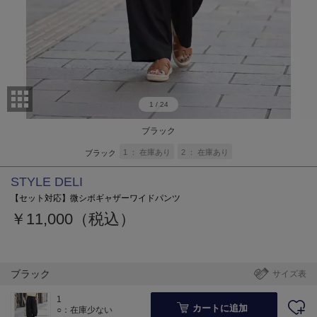
1
/
24
ブラック
1
在庫あり
2
在庫あり
ブラック
STYLE DELI
【セット対応】微シボギャザーワイドパンツ
￥11,000（税込）
ブラック
サイズ表
1
カートに追加
○：在庫少ない