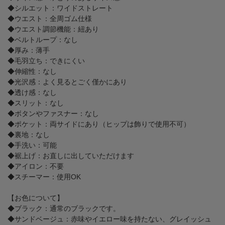
◆シルエット：ワイドストレート
◆ウエスト：全周ゴム仕様
◆ウエスト調節機能：紐あり
◆ベルトループ：なし
◆厚み：薄手
◆毛羽立ち：できにくい
◆伸縮性：なし
◆光沢感：よく見るとごく僅かにあり
◆透け感：なし
◆スリット：なし
◆ボタンやファスナー：なし
◆ポケット：両サイドにあり（ヒップは飾りで使用不可）
◆裏地：なし
◆手洗い：可能
◆裾上げ：お直しに出していただけます
◆アイロン：不要
◆スチーマー：使用OK
【お色について】
◆ブラック：通常のブラックです。
◆サンドベージュ：赤味やイエロー味を持たない、グレイッシュ