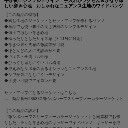
手が良いシンプルデザイン 手入れがラクちん＆かなり涼
しい穿き心地 おしゃれなニュアンス生地のワイドパンツ
【この商品の特徴】
◆同じ生地のジャケットとセットアップが作れるパンツ
◆単品でも使い勝手の良さ抜群のシンプルデザイン
◆薄手で涼しい穿き心地
◆ゆったりとしたサイズ感（7-11号に対応）
◆穿き位置や丈感の微調節が可能
◆ほとんどの人に丈詰めが不要
◆ウエスト全周ゴム仕様
◆ひっくり返りにくいゴム構造
◆控えめなシボ感のあるオシャレなニュアンス生地
◆シワが気になりにくいデザイン
◆手洗い可能でアイロン不要
セットアップになるジャケットはこちら
→ 商品番号235382 微シボハーフスリーブノーカラージャケット
【この商品の詳細】
『微シボハーフスリーブノーカラージャケット』と同素材でお作
りした、ラクな穿き心地のギャザーワイドパンツ。ギャザーを控