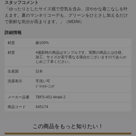
スタッフコメント
「ゆったりとしたサイズ感で空気を含み、涼やかな着こなしを叶
えます。夏のマンネリコーデも、グリーンをひとさし加えるだけ
で新鮮な気分が高まります。」（MD/M）
詳細情報
材質
麻100%
材質
※撮影時の商品はサンプルです。実際の商品とは仕様、
加工、サイズが若干異なる場合がございますのであらか
じめご了承ください。
生産国
日本
洗濯表示
手洗い可
ﾄﾞﾗｲｸﾘｰﾆﾝｸﾞ
メーカー品番
TBFS-451-khaki-2
商品コード
445174
この商品をもっと知りたい！