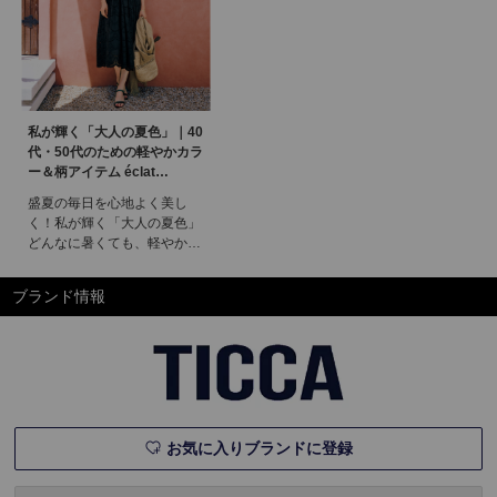
私が輝く「大人の夏色」｜40
代・50代のための軽やかカラ
ー＆柄アイテム éclat
premium2026年8月号特集
盛夏の毎日を心地よく美し
く！私が輝く「大人の夏色」
どんなに暑くても、軽やかに
おしゃれを楽しみたい！そん
な大人がこだわるべきは、夏
ブランド情報
にこそ映える色と柄。クール
なブラック、スタイリッシュ
なカラー、華やかプリントの
三本柱で、自分らしさを輝か
せて。特集ページ掲載一覧エ
クラプレミアム8月号掲載一
覧デジタルカタロ
お気に入りブランドに登録