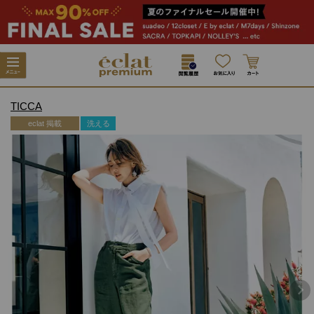
TICCA
eclat 掲載
洗える