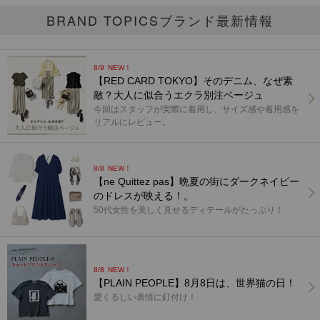
BRAND TOPICS
ブランド最新情報
8/9
NEW！
【RED CARD TOKYO】そのデニム、なぜ素
敵？大人に似合うエクラ別注ベージュ
今回はスタッフが実際に着用し、サイズ感や着用感を
リアルにレビュー。
8/8
NEW！
【ne Quittez pas】晩夏の街にダークネイビー
のドレスが映える！。
50代女性を美しく見せるディテールがたっぷり！
8/8
NEW！
【PLAIN PEOPLE】8月8日は、世界猫の日！
愛くるしい表情に釘付け！