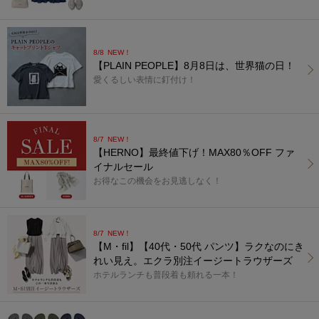
8/8
NEW！
【PLAIN PEOPLE】8月8日は、世界猫の日！
愛くるしい表情に釘付け！
8/7
NEW！
【HERNO】最終値下げ！MAX80％OFF ファ
イナルセール
お得なこの機会をお見逃しなく！
8/7
NEW！
【M・fil】【40代・50代 パンツ】ラクなのにき
れい見え。エクラ別注イージートラウザーズ
ホテルランチも普段着も頼れる一本！