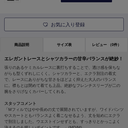
お気に入り登録
商品説明
サイズ表
レビュー
（0件）
エレガントレースとシャツカラーの甘辛バランスが絶妙！
張りのあるケミカルレースに裏打ちすることで、透け感を保ちな
がらも型くずれしにくく。シャツカラーと、エクラ別注の着丈
で、レースにありがちな甘さをほどよく抑えた大人のバランス
に。襟もとは閉めて着ても上品。絶妙なフレンチスリーブが二の
腕をさりげなくカバーしてくれる。
スタッフコメント
「Mフィルではやや長めの丈で展開されていますが、ワイドパンツ
やスカートともバランスよく着こなせるよう、丈を短めにエクラ
で別注しました。ウエストインせずとも、すっきりとかっこよく
決まるのも嬉しいポイントです。」(MD/M)