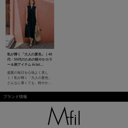
私が輝く「大人の夏色」｜40
代・50代のための軽やかカラ
ー＆柄アイテム éclat
premium2026年8月号特集
盛夏の毎日を心地よく美し
く！私が輝く「大人の夏色」
どんなに暑くても、軽やかに
おしゃれを楽しみたい！そん
な大人がこだわるべきは、夏
ブランド情報
にこそ映える色と柄。クール
なブラック、スタイリッシュ
なカラー、華やかプリントの
三本柱で、自分らしさを輝か
せて。特集ページ掲載一覧エ
クラプレミアム8月号掲載一