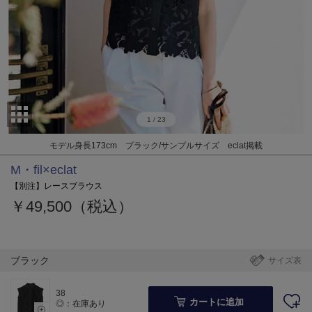
1
/
23
モデル身長173cm ブラック/サンプルサイズ eclat掲載
M・fil×eclat
【別注】レースブラウス
￥49,500（税込）
ブラック
サイズ表
38
カートに追加
◎：在庫あり