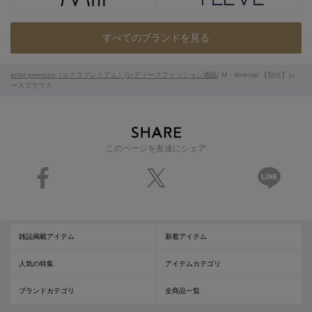
すべてのブランドを見る
eclat premium（エクラプレミアム）
/
レディースファッション通販
/ M・fil×eclat 【別注】レ
ースブラウス
このページを友達にシェア
雑誌掲載アイテム
新着アイテム
人気の特集
アイテムカテゴリ
ブランドカテゴリ
全商品一覧