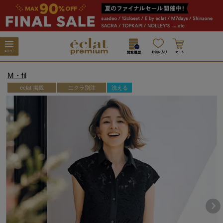
M・fil
eclat 掲載
エクラ別注
洗える