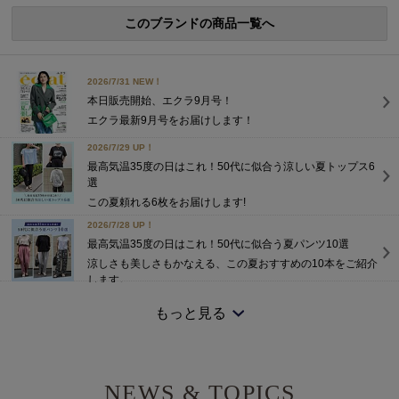
このブランドの商品一覧へ
2026/7/31 NEW！
本日販売開始、エクラ9月号！
エクラ最新9月号をお届けします！
2026/7/29 UP！
最高気温35度の日はこれ！50代に似合う涼しい夏トップス6
選
この夏頼れる6枚をお届けします!
2026/7/28 UP！
最高気温35度の日はこれ！50代に似合う夏パンツ10選
涼しさも美しさもかなえる、この夏おすすめの10本をご紹介
します。
2026/7/25 NEW！
もっと見る
高機能5アイテム×5シーンで着回す、大人の夏旅ワードロー
ブ
大人旅に映えるコーディネートもご提案。
2026/7/15 NEW！
NEWS & TOPICS
【エクラ 華組 法村麻起子さん】「涼感セットアップ」わた