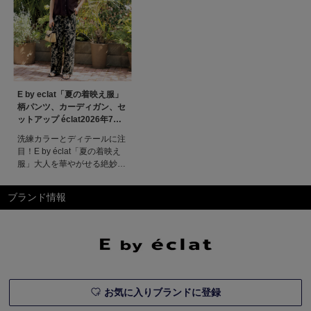
E by eclat「夏の着映え服」
柄パンツ、カーディガン、セ
ットアップ éclat2026年7・8
月合併号特集
洗練カラーとディテールに注
目！E by éclat「夏の着映え
服」大人を華やがせる絶妙な
カラーと気になるパーツをカ
バーする優秀ディテールが光
ブランド情報
るE by éclatの盛夏アイテ
ム。夏の日常を心はずむ瞬間
に変えてくれる、さりげない
着映え力に注目だ。特集ペー
ジ掲載一覧エクラ7・8月合併
号掲載一覧デジタルカ
お気に入りブランドに登録