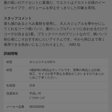
夏の装いのアクセントに最適だ。ウエストはドロスト仕様のイー
ジータイプで、ボリュームを抑えすっきりした印象を実現。
スタッフコメント
落ち感のあるとろみ素材を使用し、大人カジュアルを華やかにし
てくれるリーフ柄パンツ。夏のシンプルTシャツに合わせるだけで
コーデが決まる1着。ブラックベースのプリントなので、柄パンツ
初心者にこそおすすめしたいアイテムです。今から秋口まで長く
着用できる色合いにもこだわりました。（MD.S)
詳細情報
材質
ポリエステル100％
材質
※撮影時の商品はサンプルです。実際の商品とは仕様、
加工、サイズが若干異なる場合がございますのであらか
じめご了承ください。
生産国
日本
洗濯表示
手洗い可
ﾄﾞﾗｲｸﾘｰﾆﾝｸﾞ
メーカー品番
SEG26058