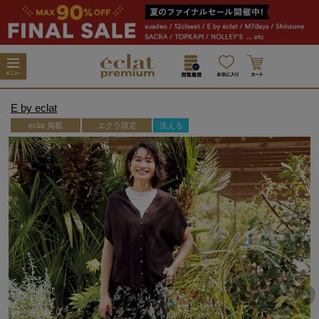
E by eclat
eclat 掲載
エクラ限定
洗える