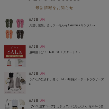
しのスタイリングをご紹介
最新情報をお知らせ
170センチの私が着こなすコーデをご紹介致します！
2026/7/14 NEW！
体型カバーも着映えも。レース切り替えコクーンワンピ
一枚で着映えながら、おなかや腰まわり、二の腕も自然にカ
バー。
2026/7/12 NEW！
E by éclatの夏名品、着比べました！
身長もおしゃれテイストも違う、エクラ 華組ふたりが実証
2026/7/6 NEW！
E by éclat「夏のムードに似合う服」
プリントやレース、エレガントなデザインで差をつけて
2026/7/3 NEW！
「NEO大人ベイカーパンツ」脚長見えする理由を解説特集
きれいめにもカジュアルにも着回せる理由を詳しくご紹介。