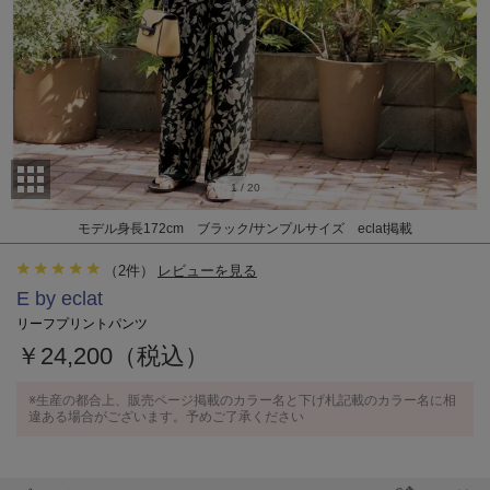
1
/
20
モデル身長172cm ブラック/サンプルサイズ eclat掲載
（
2
件）
レビューを見る
E by eclat
リーフプリントパンツ
￥24,200（税込）
※生産の都合上、販売ページ掲載のカラー名と下げ札記載のカラー名に相
違ある場合がございます。予めご了承ください