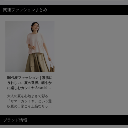
関連ファッションまとめ
50代夏ファッション｜素肌に
うれしい、夏の選択。軽やか
に楽しむカシミヤ éclat2026
年7・8月合併号特集
大人の夏を心地よさで彩る
「サマーカシミヤ」という選
択夏の日常こそ上品なリッチ
感を忘れたくない──そんな
大人が選ぶべきは、素肌に心
ブランド情報
地よいサマーカシミヤ。陽光
が降り注ぐ戸外でも、冷房の