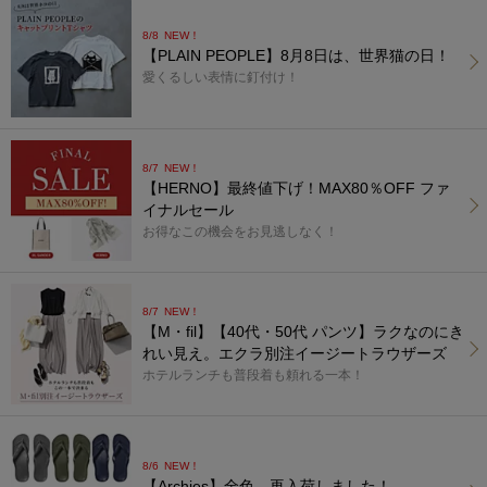
8/8
NEW！
【PLAIN PEOPLE】8月8日は、世界猫の日！
愛くるしい表情に釘付け！
8/7
NEW！
【HERNO】最終値下げ！MAX80％OFF ファ
イナルセール
お得なこの機会をお見逃しなく！
8/7
NEW！
【M・fil】【40代・50代 パンツ】ラクなのにき
れい見え。エクラ別注イージートラウザーズ
ホテルランチも普段着も頼れる一本！
8/6
NEW！
【Archies】全色、再入荷しました！