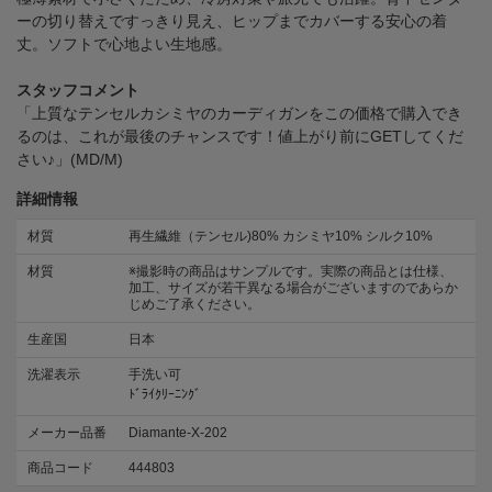
ーの切り替えですっきり見え、ヒップまでカバーする安心の着
丈。ソフトで心地よい生地感。
スタッフコメント
「上質なテンセルカシミヤのカーディガンをこの価格で購入でき
るのは、これが最後のチャンスです！値上がり前にGETしてくだ
さい♪」(MD/M)
詳細情報
材質
再生繊維（テンセル)80% カシミヤ10% シルク10%
材質
※撮影時の商品はサンプルです。実際の商品とは仕様、
加工、サイズが若干異なる場合がございますのであらか
じめご了承ください。
生産国
日本
洗濯表示
手洗い可
ﾄﾞﾗｲｸﾘｰﾆﾝｸﾞ
メーカー品番
Diamante-X-202
商品コード
444803