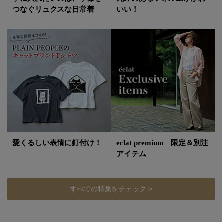
つなぐリュクスな日常着
いい！
愛くるしい表情に釘付け！
eclat premium 限定＆別注
アイテム
すべての特集をチェック >