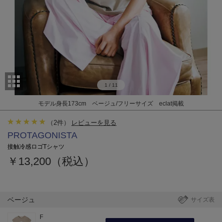
1
/
11
モデル身長173cm ベージュ/フリーサイズ eclat掲載
（
2
件）
レビューを見る
PROTAGONISTA
接触冷感ロゴTシャツ
￥13,200（税込）
ベージュ
サイズ表
F