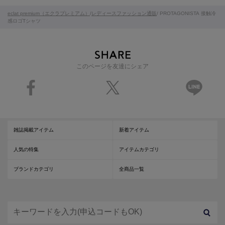
eclat premium（エクラプレミアム）
/
レディースファッション通販
/ PROTAGONISTA 接触冷
感ロゴTシャツ
このページを友達にシェア
雑誌掲載アイテム
新着アイテム
人気の特集
アイテムカテゴリ
ブランドカテゴリ
全商品一覧