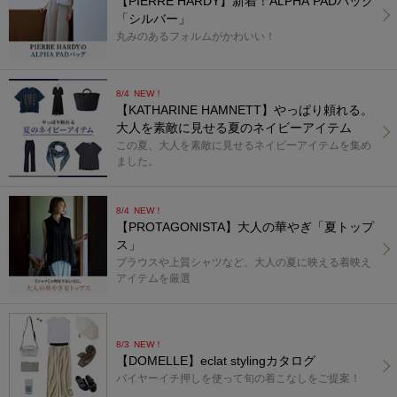
【PIERRE HARDY】新着！ALPHA PADバッグ
「シルバー」
丸みのあるフォルムがかわいい！
8/4
NEW！
【KATHARINE HAMNETT】やっぱり頼れる。
大人を素敵に見せる夏のネイビーアイテム
この夏、大人を素敵に見せるネイビーアイテムを集め
ました。
8/4
NEW！
【PROTAGONISTA】大人の華やぎ「夏トップ
ス」
ブラウスや上質シャツなど、大人の夏に映える着映え
アイテムを厳選
8/3
NEW！
【DOMELLE】eclat stylingカタログ
バイヤーイチ押しを使って旬の着こなしをご提案！