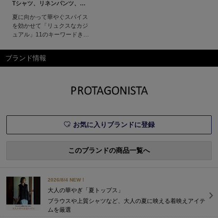
Tシャツ、リネンパンツ、ワ
ンピースほか éclat2026年
夏に向かって華やぐスパイス
7・8月合併号特集
を効かせて「リュクスなカジ
ュアル」11のキーワードきら
めく陽光に誘われて、リラク
シングな装いに気持ちが向か
ブランド情報
う今。心地よさとリッチ感の
バランスがちょうどいい、大
人のための夏アイテムが集
結！旬のキーワードでその魅
力を紐解く。特集ページ掲載
一覧エクラ7・8月合併号掲載
一覧デジタル
お気に入りブランドに登録
このブランドの商品一覧へ
2026/8/4 NEW！
大人の華やぎ「夏トップス」
ブラウスや上質シャツなど、大人の夏に映える着映えアイテ
ムを厳選