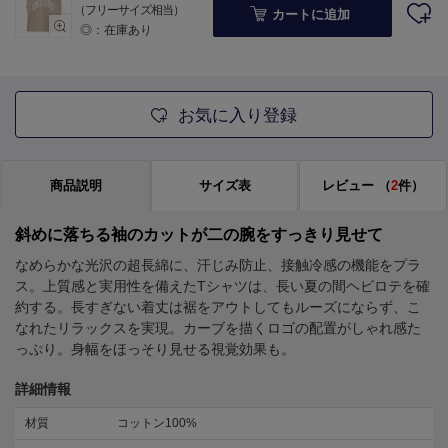
（フリーサイズ相当）
カートに追加
◎：在庫あり
お気に入り登録
商品説明
サイズ表
レビュー
（
2
件）
斜めに落ちる袖のカットが二の腕をすっきり見せて
なめらかな光沢の超長綿に、汗じみ防止、接触冷感の機能をプラ
ス。上質感と実用性を備えたTシャツは、長い夏の間ヘビロテを確
約する。長すぎない着丈は裾をアウトしてもルーズにならず、こ
なれたリラックスを実現。カーブを描くロゴの配置がしゃれ感た
っぷり。身幅をほっそり見せる視覚効果も。
詳細情報
材質
コットン100%