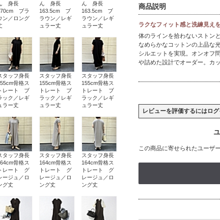
ん 身長
ん 身長
ん 身長
商品説明
170cm ブラ
163.5cm ブ
163.5cm ブ
ウン／ロング
ラウン／レギ
ラウン／レギ
ラクなフィット感と洗練見え
丈
ュラー丈
ュラー丈
体のラインを拾わないストン
なめらかなコットンの上品な
シルエットを実現。オンオフ
や詰めた設計でオーダー。カ
スタッフ身長
スタッフ身長
スタッフ身長
155cm骨格ス
155cm骨格ス
155cm骨格ス
トレート ブ
トレート ブ
トレート ブ
ラック／レギ
ラック／レギ
ラック／レギ
ュラー丈
ュラー丈
ュラー丈
レビューを評価するには
ログ
ユ
この商品に寄せられたユーザ
スタッフ身長
スタッフ身長
スタッフ身長
164cm骨格ス
164cm骨格ス
164cm骨格ス
トレート グ
トレート グ
トレート グ
レージュ／ロ
レージュ／ロ
レージュ／ロ
ング丈
ング丈
ング丈