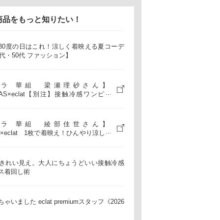
商品をもっと知りたい！
30度の日はこれ！涼しく着映える夏コーデ
0代・50代 ファッション】
ラ 華組 梁瀬理砂さん】
AS×eclat【別注】接触冷感ワンピー
ルフコーディネートしてみました
ラ 華組 綾部佳世さん】
S×eclat 1枚で着映え！ひんやり涼しい
ピース３コーデ
きれい見え。大人にちょうどいい接触冷感
ス着回し術
ゃいました eclat premiumスタッフ《2026