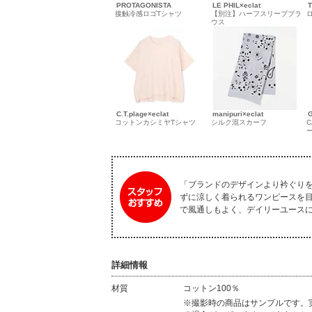
PROTAGONISTA
LE PHIL×eclat
T
接触冷感ロゴTシャツ
【別注】ハーフスリーブブラ
ウス
C.T.plage×eclat
manipuri×eclat
G
コットンカシミヤTシャツ
シルク混スカーフ
「ブランドのデザインより衿ぐり
ずに涼しく着られるワンピースを
で風通しもよく、デイリーユースにぴ
詳細情報
材質
コットン100％
材質
※撮影時の商品はサンプルです。