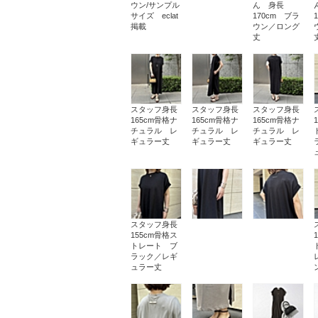
ウン/サンプル
ん 身長
サイズ eclat
170cm ブラ
掲載
ウン／ロング
丈
スタッフ身長
スタッフ身長
スタッフ身長
165cm骨格ナ
165cm骨格ナ
165cm骨格ナ
チュラル レ
チュラル レ
チュラル レ
ギュラー丈
ギュラー丈
ギュラー丈
スタッフ身長
155cm骨格ス
トレート ブ
ラック／レギ
ュラー丈