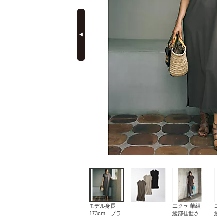
prev
定期購読
モデル身長
エクラ 華組
173cm ブラ
綾部佳世さ