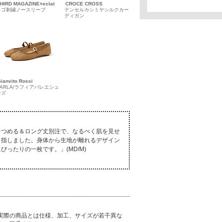
HIRD MAGAZINE×eclat
CROCE CROSS
ロゴ刺繍ノースリーブ
テンセルカシミヤシルクカー
ディガン
ianvito Rossi
CARLA/ラフィアバレエシュ
ーズ
をつめる＆ロング丈別注で、なるべく肌を見せ
目指しました。身体から生地が離れるデザイン
ったりの一枚です。」(MD/M)
実際の商品とは仕様、加工、サイズが若干異な