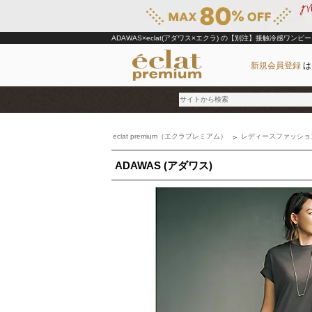
ADAWAS×eclat(アダワス×エクラ)
の【別注】接触冷感ワンピー
新規会員登録
は
eclat premium（エクラプレミアム）
レディースファッショ
ブランド
ADAWAS (アダワス)
カテゴリ
雑誌掲載アイテム
お気に入り
ランキング
特集
雑誌･書籍(一緒に買うと送料無料