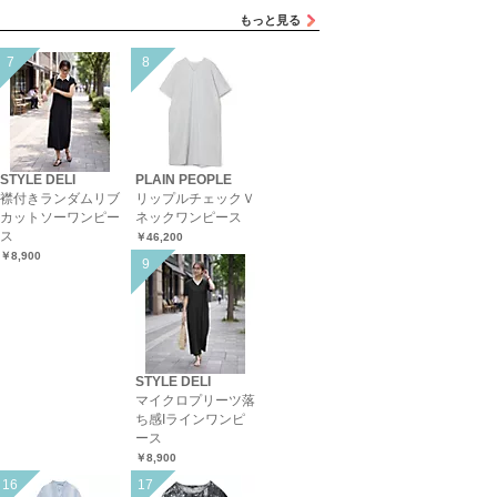
もっと見る
STYLE DELI
PLAIN PEOPLE
襟付きランダムリブ
リップルチェックＶ
カットソーワンピー
ネックワンピース
ス
￥46,200
￥8,900
STYLE DELI
マイクロプリーツ落
ち感Iラインワンピ
ース
￥8,900