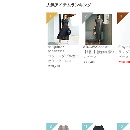
人気アイテムランキング
ne Quittez
ADAWAS×eclat
E by ec
pas×eclat
【別注】接触冷感ワ
ランダ
コットンダブルガー
ンピース
ピース
ゼタックドレス
￥26,400
￥13,2
￥29,700