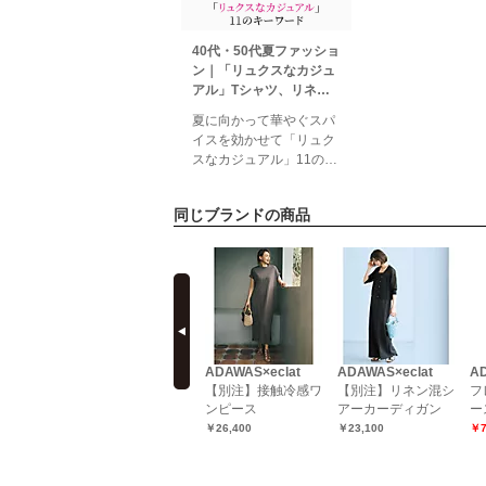
40代・50代夏ファッショ
ン｜「リュクスなカジュ
アル」Tシャツ、リネン
パンツ、ワンピースほか
夏に向かって華やぐスパ
éclat2026年7・8月合併
イスを効かせて「リュク
号特集
スなカジュアル」11のキ
ーワードきらめく陽光に
誘われて、リラクシング
同じブランドの商品
な装いに気持ちが向かう
今。心地よさとリッチ感
のバランスがちょうどい
い、大人のための夏アイ
prev
テムが集結！旬のキーワ
ードでその魅力を紐解
く。特集ページ掲載一覧
エクラ7・8月合併号掲載
ADAWAS
ADAWAS×eclat
ADAWAS×eclat
A
一覧デジタル
LIGHT COCOON
【別注】接触冷感ワ
【別注】リネン混シ
フ
ARDIGAN
JACKET
ンピース
アーカーディガン
ー
（30％OFF）
￥22,770（55％OFF）
￥26,400
￥23,100
￥7