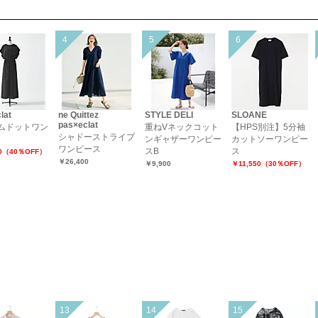
lat
ne Quittez
STYLE DELI
SLOANE
pas×eclat
ムドットワン
重ねVネックコット
【HPS別注】5分袖
シャドーストライプ
ンギャザーワンピー
カットソーワンピー
ワンピース
スB
ス
00（40％OFF）
￥26,400
￥9,900
￥11,550（30％OFF）