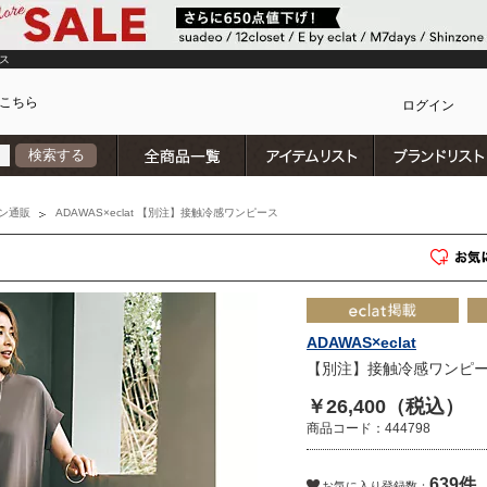
ス
こちら
ログイン
全商品一覧
アイテムリスト
検索する
カ
ン通販
ADAWAS×eclat 【別注】接触冷感ワンピース
ADAWAS×eclat
【別注】接触冷感ワンピ
￥26,400（税込）
商品コード：444798
639件
)
お気に入り登録数：