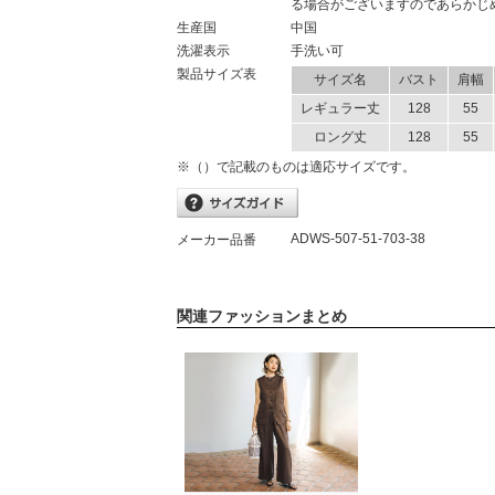
る場合がございますのであらかじ
生産国
中国
洗濯表示
手洗い可
製品サイズ表
サイズ名
バスト
肩幅
レギュラー丈
128
55
ロング丈
128
55
※（）で記載のものは適応サイズです。
ADWS-507-51-703-38
メーカー品番
関連ファッションまとめ