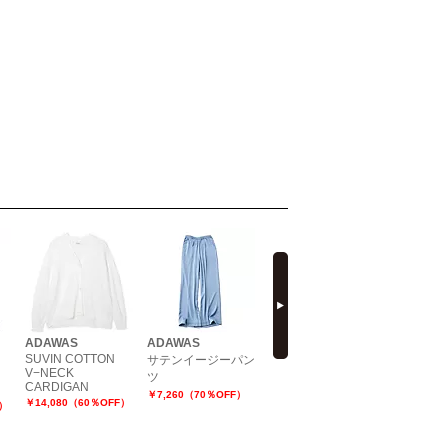
next
ADAWAS
ADAWAS
ADAWAS×eclat
ADAWAS×
SUVIN COTTON
サテンイージーパン
バックフレアプルオ
【別注】
V−NECK
ツ
ーバー
アーニッ
CARDIGAN
￥7,260（70％OFF）
￥7,040（60％OFF）
￥13,915（
￥14,080（60％OFF）
F）