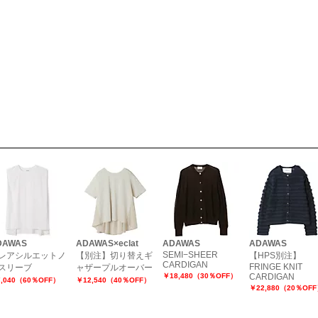
DAWAS
ADAWAS×eclat
ADAWAS
ADAWAS
SEMI−SHEER
レアシルエットノ
【別注】切り替えギ
【HPS別注】
CARDIGAN
FRINGE KNIT
スリーブ
ャザープルオーバー
￥18,480（30％OFF）
CARDIGAN
,040（60％OFF）
￥12,540（40％OFF）
￥22,880（20％OF