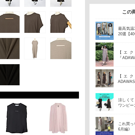
この
最高気温
20選【4
【エク
『ADAW
ス』をセ
【エク
ADAWA
洗練ワン
涼しくて
ワンピー
これ買っち
6月編》