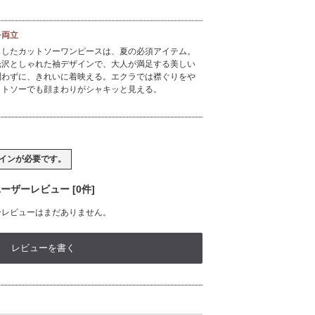
を両立
としたカットソーワンピースは、夏の必須アイテム。
光沢としゃれた袖デザインで、大人が満足する美しい
問わずに、きれいに着映える。エクラでは襟ぐりをや
ットソーでも顔まわりがシャキッと見える。
イン
が必要です。
ーザーレビュー [0件]
ーレビューはまだありません。
レビューを書く