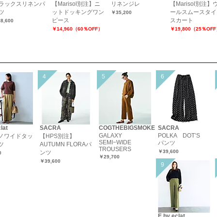
ラックスリネンパ
【Marisol別注】ニ
リネンジレ
【Marisol別注】
ツ
ットドッキングワン
ールスムースタイ
￥35,200
ピース
スカート
8,600
￥14,960（60％OFF）
￥19,800（25％OF
lat
SACRA
COGTHEBIGSMOKE
SACRA
GALAXY
POLKA DOT’S
ノワイドタッ
【HPS別注】
SEMI−WIDE
パンツ
ツ
AUTUMN FLORAパ
TROUSERS
￥39,600
ンツ
0
￥29,700
￥39,600
E by eclat