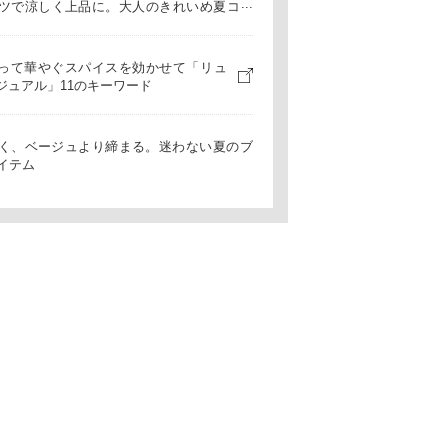
ツで涼しく上品に。大人のきれいめ夏コー
マダムのおしゃれ
って華やぐスパイスを効かせて「リュ
ジュアル」11のキーワード
く、ベージュより締まる。迷わない夏のブ
イテム