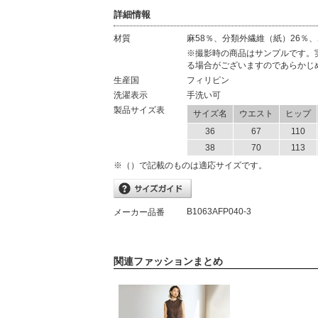
詳細情報
材質
麻58％、分類外繊維（紙）26％、
材質
※撮影時の商品はサンプルです。
る場合がございますのであらかじ
生産国
フィリピン
洗濯表示
手洗い可
製品サイズ表
サイズ名
ウエスト
ヒップ
36
67
110
38
70
113
※（）で記載のものは適応サイズです。
B1063AFP040-3
メーカー品番
関連ファッションまとめ