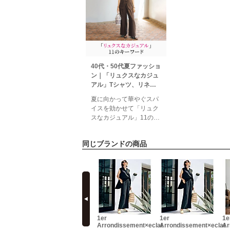
40代・50代夏ファッショ
ン｜「リュクスなカジュ
アル」Tシャツ、リネン
パンツ、ワンピースほか
夏に向かって華やぐスパ
éclat2026年7・8月合併
イスを効かせて「リュク
号特集
スなカジュアル」11のキ
ーワードきらめく陽光に
誘われて、リラクシング
同じブランドの商品
な装いに気持ちが向かう
今。心地よさとリッチ感
のバランスがちょうどい
い、大人のための夏アイ
prev
テムが集結！旬のキーワ
ードでその魅力を紐解
く。特集ページ掲載一覧
エクラ7・8月合併号掲載
1er
1er
1er
1e
一覧デジタル
sement
Arrondissement
Arrondissement×eclat
Arrondissement×eclat
Ar