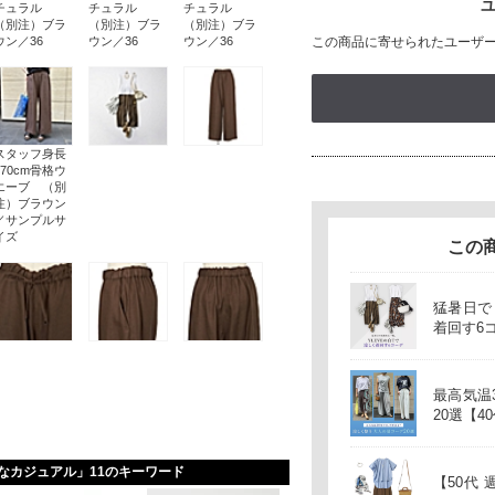
ユ
チュラル
チュラル
チュラル
（別注）ブラ
（別注）ブラ
（別注）ブラ
ウン／36
ウン／36
ウン／36
この商品に寄せられたユーザ
スタッフ身長
170cm骨格ウ
エーブ （別
注）ブラウン
／サンプルサ
イズ
この
猛暑日で
着回す6
最高気温
20選【4
なカジュアル」11のキーワード
【50代