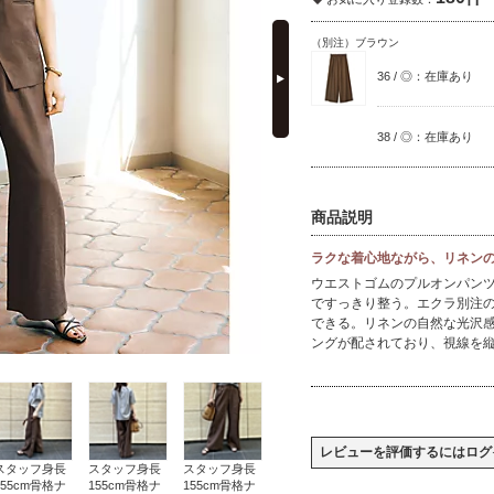
next
（別注）ブラウン
36 / ◎：在庫あり
38 / ◎：在庫あり
商品説明
ラクな着心地ながら、リネン
ウエストゴムのプルオンパン
ですっきり整う。エクラ別注
できる。リネンの自然な光沢
ングが配されており、視線を
レビューを評価するには
ログ
スタッフ身長
スタッフ身長
スタッフ身長
155cm骨格ナ
155cm骨格ナ
155cm骨格ナ