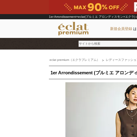
1er Arrondissement×eclat(プルミエ アロンディスモン×エクラ)
新規会員登録
は
eclat premium（エクラプレミアム）
レディースファッショ
ブランド
1er Arrondissement (プルミエ アロン
カテゴリ
雑誌掲載アイテム
お気に入り
ランキング
特集
雑誌･書籍(一緒に買うと送料無料