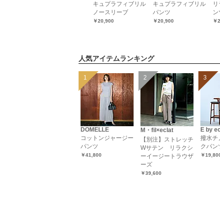
ol別注】ボ
【Marisol別注】ウ
キュプラフィブリル
キュプラフィブリル
リ
ョートニッ
ールスムースドルマ
ノースリーブ
パンツ
ン
ーバー
ントップス
￥20,900
￥20,900
￥2
￥22,275（25％OFF）
人気アイテムランキング
DOMELLE
E by ec
M・fil×eclat
コットンジャージー
撥水チ
【別注】ストレッチ
パンツ
クパン
Wサテン リラクシ
￥41,800
￥19,80
ーイージートラウザ
ーズ
￥39,600