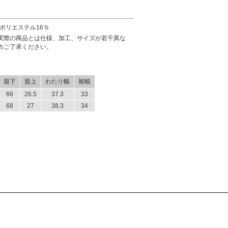
ポリエステル16％
実際の商品とは仕様、加工、サイズが若干異な
めご了承ください。
股下
股上
わたり幅
裾幅
66
26.5
37.3
33
68
27
38.3
34