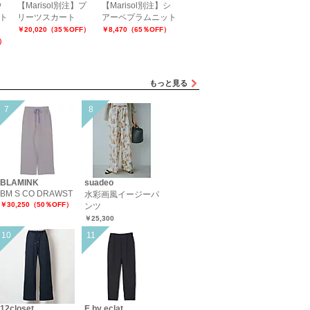
ウ
【Marisol別注】プ
【Marisol別注】シ
【Marisol別注】ボ
【Maris
ト
リーツスカート
アーペプラムニット
ックスショートニッ
ールスム
トプルオーバー
ントップ
￥20,020（35％OFF）
￥8,470（65％OFF）
F）
￥24,200
￥22,275（
もっと見る
BLAMINK
suadeo
BM S CO DRAWST
水彩画風イージーパ
￥30,250（50％OFF）
ンツ
￥25,300
12closet
E by eclat