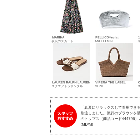
MARIHA
PELLICO×eclat
1
夜風のスカート
ANELLI MINI
LAUREN RALPH LAUREN
VIPERA THE LABEL
スクエアトゥサンダル
MONET
「真夏にリラックスして着用でき
別注しました。流行のブラウンを
のトップス（商品コード44479
(MD/M)