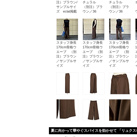
注）ブラウン/
チュラル
チュラル
サンプルサイ
（別注）ブラ
（別注）ブラ
ズ eclat掲載
ウン／36
ウン／36
スタッフ身長
スタッフ身長
スタッフ身長
170cm骨格ウ
170cm骨格ウ
170cm骨格ウ
エーブ （別
エーブ （別
エーブ （別
注）ブラウン
注）ブラウン
注）ブラウン
／サンプルサ
／サンプルサ
／サンプルサ
イズ
イズ
イズ
夏に向かって華やぐスパイスを効かせて 「リュクス