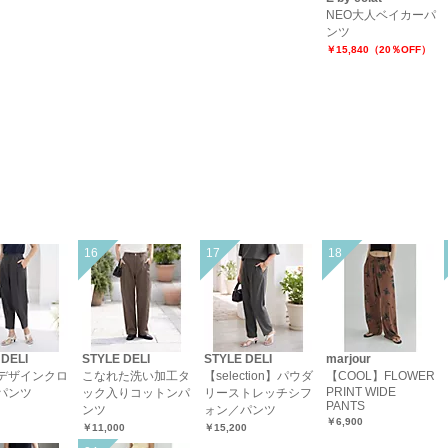
NEO大人ベイカーパ
ンツ
￥15,840（20％OFF）
 DELI
STYLE DELI
STYLE DELI
marjour
デザインクロ
こなれた洗い加工タ
【selection】パウダ
【COOL】FLOWER
PRINT WIDE
パンツ
ック入りコットンパ
リーストレッチシフ
PANTS
ンツ
ォン／パンツ
￥6,900
￥11,000
￥15,200