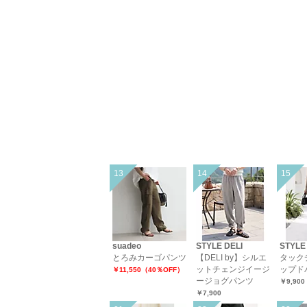
suadeo
STYLE DELI
STYLE
とろみカーゴパンツ
【DELI by】シルエ
タック
ットチェンジイージ
ップド
￥11,550（40％OFF）
ージョグパンツ
￥9,900
￥7,900