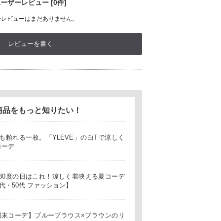
ーザーレビュー [0件]
ーレビューはまだありません。
レビューを書く
商品をもっと知りたい！
も頼れる一枚。「YLEVE」の白Tで涼しく
コーデ
30度の日はこれ！涼しく着映える夏コーデ
0代・50代 ファッション】
 週末コーデ】ブルーブラウス×ブラウンのリ