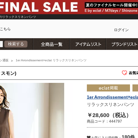
のリラックスリネンパンツ
こちら
ログイン
全商品一覧
アイテムリスト
検索する
カ
ン通販
1er Arrondissement×eclat リラックスリネンパンツ
ディスモン)
1er Arrondissement×ecl
リラックスリネンパンツ
￥28,600（税込）
商品コード：444797
180件
)
お気に入り登録数：