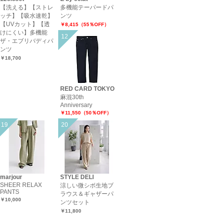
【洗える】【ストレ
多機能テーパードパ
ッチ】【吸水速乾】
ンツ
【UVカット】【透
￥8,415（55％OFF）
けにくい】多機能
ザ・エブリバディパ
ンツ
￥18,700
RED CARD TOKYO
麻混30th
Anniversary
￥11,550（50％OFF）
marjour
STYLE DELI
SHEER RELAX
涼しい微シボ生地ブ
PANTS
ラウス＆ギャザーパ
￥10,000
ンツセット
￥11,800