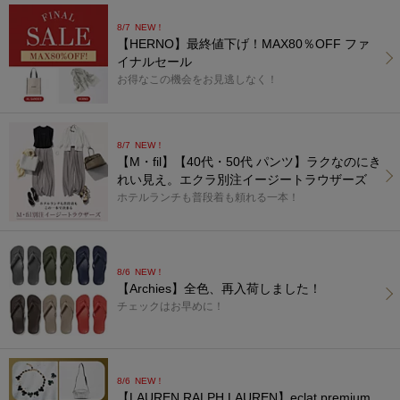
8/7
NEW！
【HERNO】最終値下げ！MAX80％OFF ファ
イナルセール
お得なこの機会をお見逃しなく！
8/7
NEW！
【M・fil】【40代・50代 パンツ】ラクなのにき
れい見え。エクラ別注イージートラウザーズ
ホテルランチも普段着も頼れる一本！
8/6
NEW！
【Archies】全色、再入荷しました！
チェックはお早めに！
8/6
NEW！
【LAUREN RALPH LAUREN】eclat premium