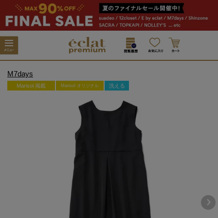
M7days
Marisol 掲載
洗える
Marisol オリジナル