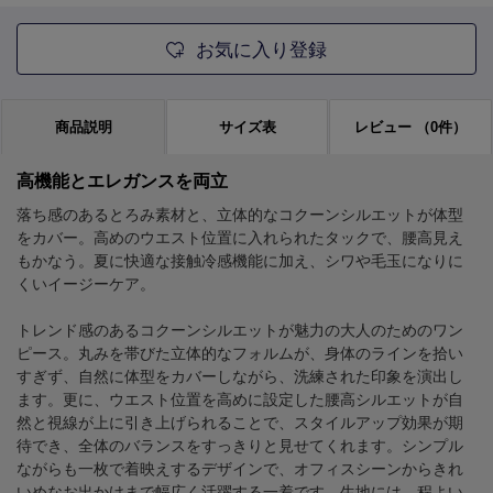
お気に入り登録
商品説明
サイズ表
レビュー
（0件）
高機能とエレガンスを両立
落ち感のあるとろみ素材と、立体的なコクーンシルエットが体型
をカバー。高めのウエスト位置に入れられたタックで、腰高見え
もかなう。夏に快適な接触冷感機能に加え、シワや毛玉になりに
くいイージーケア。
トレンド感のあるコクーンシルエットが魅力の大人のためのワン
ピース。丸みを帯びた立体的なフォルムが、身体のラインを拾い
すぎず、自然に体型をカバーしながら、洗練された印象を演出し
ます。更に、ウエスト位置を高めに設定した腰高シルエットが自
然と視線が上に引き上げられることで、スタイルアップ効果が期
待でき、全体のバランスをすっきりと見せてくれます。シンプル
ながらも一枚で着映えするデザインで、オフィスシーンからきれ
いめなお出かけまで幅広く活躍する一着です。生地には、程よい