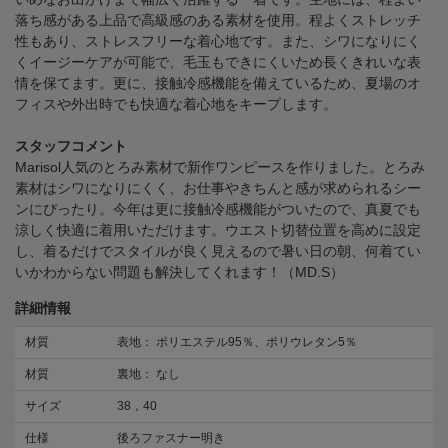
落ち感がある上品で高級感のある素材を使用。程よくストレッチ
性もあり、ストレスフリーな着心地です。また、シワになりにく
くイージーケアが可能で、毛玉もできにくいため長くきれいな表
情を保てます。更に、接触冷感機能を備えているため、夏場のオ
フィスや外出時でも快適な着心地をキープします。
スタッフコメント
Marisol人気のとろみ素材で新作ワンピースを作りました。とろみ
素材はシワになりにくく、お仕事やきちんと感が求められるシー
ンにぴったり。今年は更に接触冷感機能がついたので、真夏でも
涼しく快適に着用いただけます。ウエスト切替位置を高めに設定
し、着るだけでスタイルが良く見えるので暑い日の朝、何着てい
いかわからない問題も解決してくれます！（MD.S）
詳細情報
材質
表地： ポリエステル95％、ポリウレタン5％
材質
裏地： なし
サイズ
38，40
仕様
後ろファスナー明き