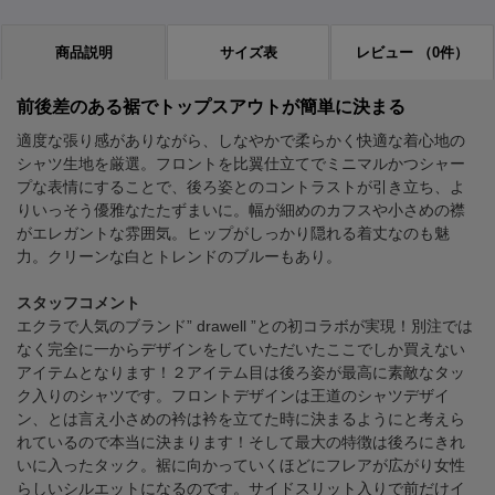
商品説明
サイズ表
レビュー
（0件）
前後差のある裾でトップスアウトが簡単に決まる
適度な張り感がありながら、しなやかで柔らかく快適な着心地の
シャツ生地を厳選。フロントを比翼仕立てでミニマルかつシャー
プな表情にすることで、後ろ姿とのコントラストが引き立ち、よ
りいっそう優雅なたたずまいに。幅が細めのカフスや小さめの襟
がエレガントな雰囲気。ヒップがしっかり隠れる着丈なのも魅
力。クリーンな白とトレンドのブルーもあり。
スタッフコメント
エクラで人気のブランド” drawell ”との初コラボが実現！別注では
なく完全に一からデザインをしていただいたここでしか買えない
アイテムとなります！２アイテム目は後ろ姿が最高に素敵なタッ
ク入りのシャツです。フロントデザインは王道のシャツデザイ
ン、とは言え小さめの衿は衿を立てた時に決まるようにと考えら
れているので本当に決まります！そして最大の特徴は後ろにきれ
いに入ったタック。裾に向かっていくほどにフレアが広がり女性
らしいシルエットになるのです。サイドスリット入りで前だけイ