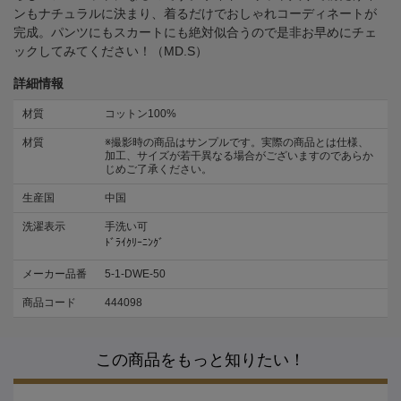
ンもナチュラルに決まり、着るだけでおしゃれコーディネートが
完成。パンツにもスカートにも絶対似合うので是非お早めにチェ
ックしてみてください！（MD.S）
詳細情報
材質
コットン100%
材質
※撮影時の商品はサンプルです。実際の商品とは仕様、
加工、サイズが若干異なる場合がございますのであらか
じめご了承ください。
生産国
中国
洗濯表示
手洗い可
ﾄﾞﾗｲｸﾘｰﾆﾝｸﾞ
メーカー品番
5-1-DWE-50
商品コード
444098
この商品をもっと知りたい！