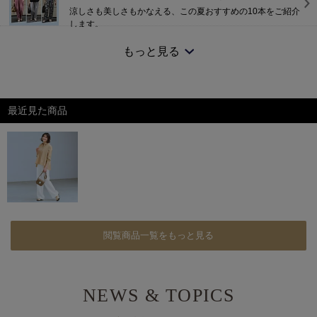
涼しさも美しさもかなえる、この夏おすすめの10本をご紹介
します。
2026/7/25 NEW！
もっと見る
高機能5アイテム×5シーンで着回す、大人の夏旅ワードロー
ブ
大人旅に映えるコーディネートもご提案。
2026/7/15 NEW！
最近見た商品
【エクラ 華組 法村麻起子さん】「涼感セットアップ」わた
しのスタイリングをご紹介
170センチの私が着こなすコーデをご紹介致します！
2026/7/14 NEW！
体型カバーも着映えも。レース切り替えコクーンワンピ
一枚で着映えながら、おなかや腰まわり、二の腕も自然にカ
バー。
2026/7/12 NEW！
閲覧商品一覧をもっと見る
E by éclatの夏名品、着比べました！
身長もおしゃれテイストも違う、エクラ 華組ふたりが実証
2026/7/6 NEW！
NEWS & TOPICS
E by éclat「夏のムードに似合う服」
プリントやレース、エレガントなデザインで差をつけて