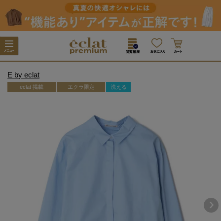
E by eclat
eclat 掲載
エクラ限定
洗える