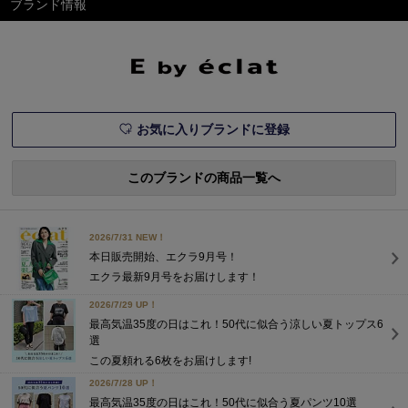
ブランド情報
を集める「drawell」との初
コラボが実現！ ブランドが
得意とするシャツを軸に、お
出かけシーンに活躍する2デ
ザインが完成。特集ページ掲
載一覧エクラ
お気に入りブランドに登録
このブランドの商品一覧へ
2026/7/31 NEW！
本日販売開始、エクラ9月号！
エクラ最新9月号をお届けします！
2026/7/29 UP！
最高気温35度の日はこれ！50代に似合う涼しい夏トップス6
選
この夏頼れる6枚をお届けします!
2026/7/28 UP！
最高気温35度の日はこれ！50代に似合う夏パンツ10選