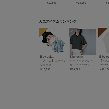
￥59,400
シャツ
￥16,500
￥10,890
￥1
（20％OFF）
人気アイテムランキング
E by eclat
E by eclat
E by ec
【とろみ】コクーン
キーネックフレアス
【とろ
ブラウス
リーブブラウス
ブラウ
￥10,890
￥16,500
￥12,10