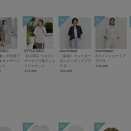
 DELI
STYLE DELI
martinique
martinique
微シボ生地ブ
【LUXE】ウエスト
《追加》マットオー
Aラインショートブ
＆ギャザーパ
マークシワ加工シャ
ガンピンタックブラ
ラウス
ット
ツジャケット
ウス
￥25,300
0
￥11,800
￥26,400