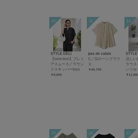
STYLE DELI
pas de calais
STYLE
【selection】プレミ
C／Siローンブラウ
涼しい
アスムース／ラウン
ス
ラウス
ドスキッパーtops
ンツセ
￥40,700
￥8,800
￥11,80