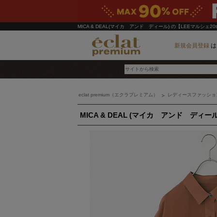
MICA & DEAL(マイカ アンド ディール)
の【LEEマルシェ2
新規会員登録
は
eclat premium（エクラプレミアム）
レディースファッショ
ブランド
MICA & DEAL (マイカ アンド ディール
カテゴリ
雑誌掲載アイテム
お気に入り
ランキング
特集
雑誌･書籍(一緒に買うと送料無料