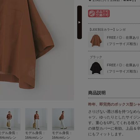
next
【LEE別注カラー】レンガ
FREE / ◎：在庫あり
（フリーサイズ相当）
ブラック
FREE / ◎：在庫あり
（フリーサイズ相当）
商品説明
昨年、即完売のボックス型シ
さりげない透け感を持つなめ
ャツ。ゆったりとしたサイジ
す。重心をUPしてくれる後ろ
の体型カバーに有効。上品＆
モデル身長：
モデル身長：
モデル身長：
にもフィットします。
164cm/レン
164cm/レン
164cm/レン