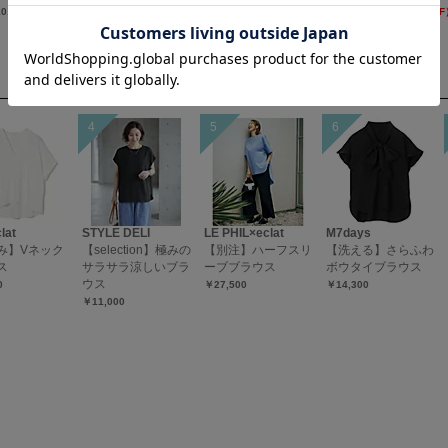
0,890
￥10,890
￥27,500
￥11,880（40％OF
lat
STYLE DELI
LE PHIL×eclat
M7days
み】Vネック
【selection】極みの
【別注】ハーフスリ
【洗える】さらふわ
ス
サラサラ涼しいブラ
ーブブラウス
ボウタイブラウス
ウス
0
￥27,500
￥14,300
￥11,000