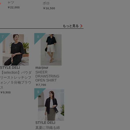
ャツ
ポロ
F）
￥16,500
￥10,890
￥22,000
￥16,500
もっと見る
STYLE DELI
marjour
SHEER
【selection】パウダ
DRAWSTRING
リーストレッチシフ
OPEN SHIRT
ォン／５分袖ブラウ
￥7,700
ス
￥9,900
STYLE DELI
真夏に羽織る綿