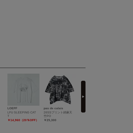
next
LOEFF
pas de calais
SINME
MARILYN 
LFU SLEEPING CAT
26SSプリント綿麻天
リネンタックパンツ
laced handk
T
竺PO
sleeve cut−
￥48,400
￥14,960（20％OFF）
￥25,300
￥19,800