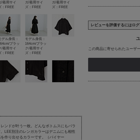
ガ/着用サイ
ガ/着用サイ
ガ/着用サイ
ズ：FREE
ズ：FREE
ズ：FREE
レビューを評価するには
ログ
ユ
モデル身長：
モデル身長：
164cm/ブラッ
164cm/ブラッ
ク/着用サイ
ク/着用サイ
この商品に寄せられたユーザ
ズ：FREE
ズ：FREE
トレンドが叶う一枚。どんなボトムスにもバラ
。LEE別注のレンガカラーはデニムにも相性
感を作り出せるカラーです。（バイヤー