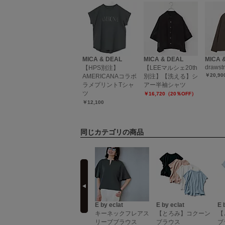
MICA & DEAL
MICA & DEAL
MICA 
drawstri
【HPS別注】
【LEEマルシェ20th
￥20,90
AMERICANAコラボ
別注】【洗える】シ
ラメプリントTシャ
アー半袖シャツ
ツ
￥16,720（20％OFF）
￥12,100
同じカテゴリの商品
prev
DEAL
MADISONBLUE
E by eclat
E by eclat
E 
J.BRADLEY SH
シェ20th
キーネックフレアス
【とろみ】コクーン
【
WASHED OUT
洗える】シ
リーブブラウス
ブラウス
ブ