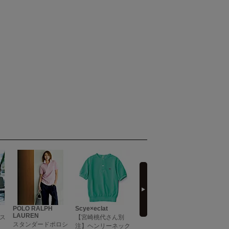
next
POLO RALPH
Scye×eclat
E by eclat
E by eclat
LAUREN
ス
【宮崎桃代さん別
キーネックフレアス
【とろみ
スタンダードポロシ
注】ヘンリーネック
リーブブラウス
ブラウス