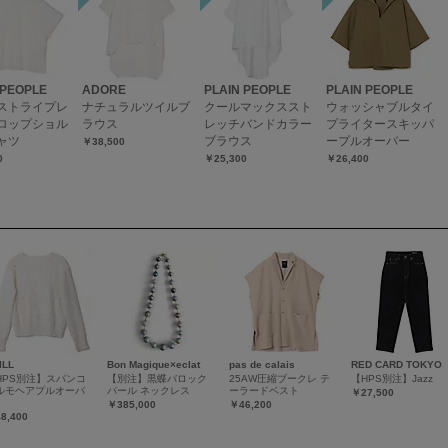
 PEOPLE
ADORE
PLAIN PEOPLE
PLAIN PEOPLE
ストライプレ
ナチュラルツイルブ
クールマックススト
ウォッシャブルタイ
ロップショル
ラウス
レッチバンドカラー
プライタースキッパ
ャツ
ブラウス
ープルオーバー
￥38,500
0
￥25,300
￥26,400
ILL
Bon Magique×eclat
pas de calais
RED CARD TOKYO
HPS別注】スパンコ
【別注】黒蝶バロック
25AW圧縮ブークレ テ
【HPS別注】Jazz
ルモヘアプルオーバ
パール ネックレス
ーラードベスト
￥27,500
￥385,000
￥46,200
8,400