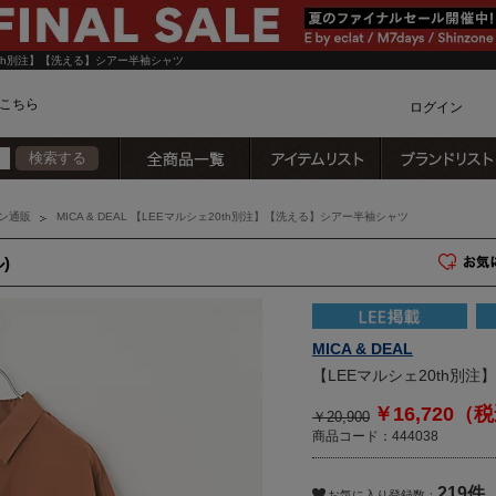
0th別注】【洗える】シアー半袖シャツ
こちら
ログイン
全商品一覧
アイテムリスト
検索する
カ
ン通販
MICA & DEAL 【LEEマルシェ20th別注】【洗える】シアー半袖シャツ
)
MICA & DEAL
【LEEマルシェ20th別
￥16,720（
￥20,900
商品コード：444038
219件
)
お気に入り登録数：