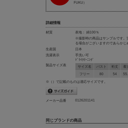
FUKU）
詳細情報
材質
表地： 綿100％
材質
※撮影時の商品はサンプルです。
る場合がございますのであらかじ
生産国
日本
洗濯表示
手洗い可
ﾄﾞﾗｲｸﾘｰﾆﾝｸﾞ
製品サイズ表
サイズ名
バスト
裄丈
着
フリー
80
54
55
※（）で記載のものは適応サイズです。
0126201141
メーカー品番
同じブランドの商品