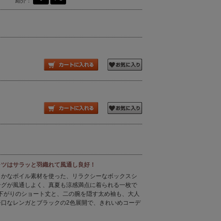
紹介：
ャツはサラッと羽織れて風通し良好！
らかなボイル素材を使った、リラクシーなボックスシ
ングが風通しよく、真夏も涼感満点に着られる一枚で
下がりのショート丈と、二の腕を隠す太め袖も、大人
辛口なレンガとブラックの2色展開で、きれいめコーデ