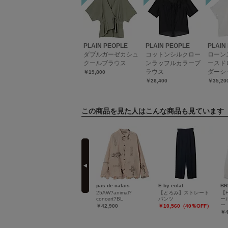
PLAIN PEOPLE
PLAIN PEOPLE
PLAIN
ダブルガーゼカシュ
コットンシルクロー
ローン
クールブラウス
ンラッフルカラーブ
ースド
ラウス
ダーシ
￥19,800
￥26,400
￥35,20
この商品を見た人はこんな商品も見ています
prev
OPLE
pas de calais
pas de calais
E by eclat
BR
TCHING
綿ラミーオーガンジー
25AW?animal?
【とろみ】ストレート
【
ODUCT
ブラウス
concert?BL
パンツ
ー
French
ー
￥35,200
￥42,900
￥10,560（40％OFF）
￥4