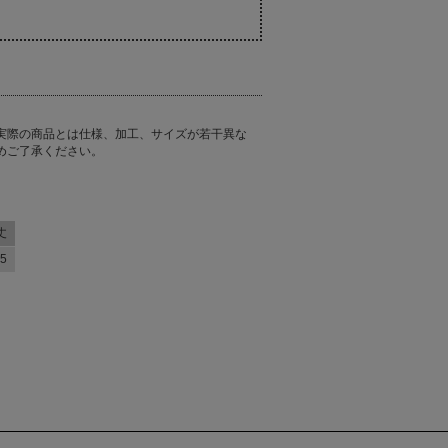
実際の商品とは仕様、加工、サイズが若干異な
めご了承ください。
丈
.5