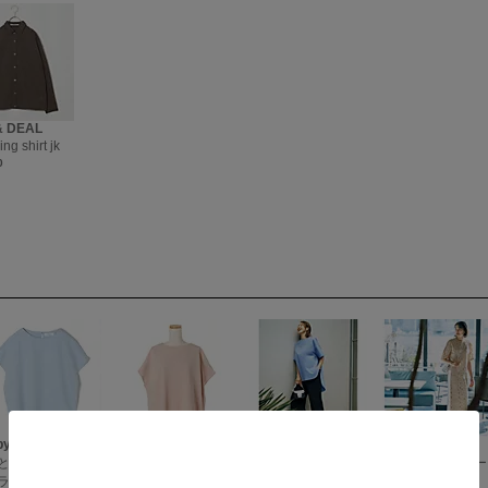
& DEAL
ng shirt jk
0
by eclat
E by eclat
LE PHIL×eclat
E by eclat
とろみ】コクーン
【とろみ】コクーン
【別注】ハーフスリ
バックラインレー
ラウス
ブラウス
ーブブラウス
トップス