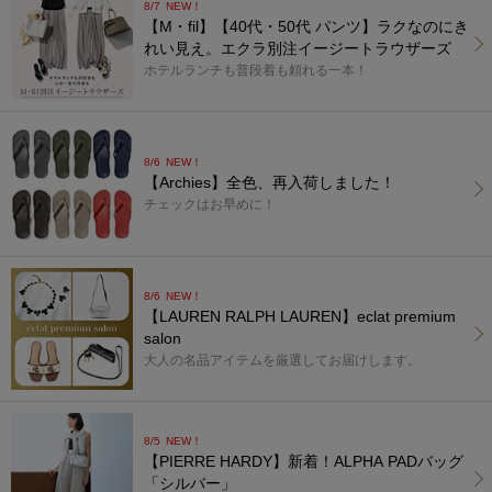
8/7
NEW！
【M・fil】【40代・50代 パンツ】ラクなのにき
れい見え。エクラ別注イージートラウザーズ
ホテルランチも普段着も頼れる一本！
8/6
NEW！
【Archies】全色、再入荷しました！
チェックはお早めに！
8/6
NEW！
【LAUREN RALPH LAUREN】eclat premium
salon
大人の名品アイテムを厳選してお届けします。
8/5
NEW！
【PIERRE HARDY】新着！ALPHA PADバッグ
「シルバー」