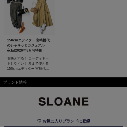
150cmエディター 宮崎桃代
のシャキッとカジュアル
éclat2026年5月号特集
着映えする！ コーディネー
トしやすい！ 夏まで使える
150cmエディター 宮崎桃代
のシャキッとカジュアル大人
になるほど、面倒なのはいや
ブランド情報
なんです。コーディネートも
サッとできて、それだけでか
っこよくて、今の気分もあっ
て、涼しくて、楽。今回も、
愛するブランドに別注をお願
い。理想をかたちにしたライ
ンナップは
お気に入りブランドに登録