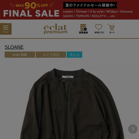
SLOANE
eclat 掲載
エクラ別注
洗える