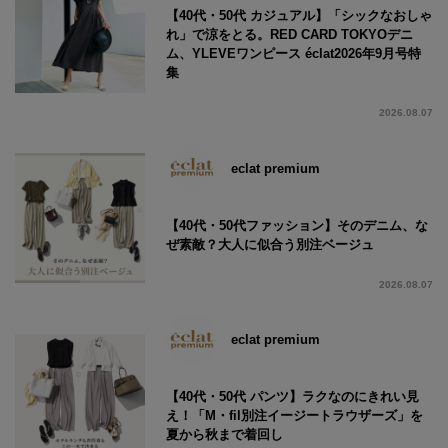
【40代・50代 カジュアル】「シックなおしゃ
れ」で涼をとる。RED CARD TOKYOデニ
ム、YLEVEワンピース éclat2026年9月号特
集
2026.08.07
eclat premium
【40代・50代ファッション】そのデニム、な
ぜ素敵？大人に似合う別注ベージュ
2026.08.07
eclat premium
【40代・50代 パンツ】ラクなのにきれい見
え！「M・fil別注イージートラウザーズ」を
夏から秋まで着回し