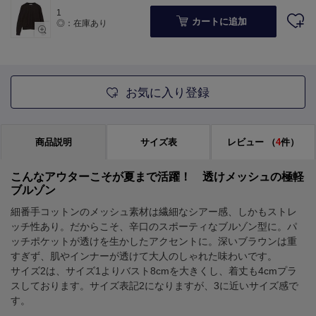
1
カートに追加
◎：在庫あり
お気に入り登録
商品説明
サイズ表
レビュー
（
4
件）
こんなアウターこそが夏まで活躍！ 透けメッシュの極軽
ブルゾン
細番手コットンのメッシュ素材は繊細なシアー感、しかもストレ
ッチ性あり。だからこそ、辛口のスポーティなブルゾン型に。パ
ッチポケットが透けを生かしたアクセントに。深いブラウンは重
すぎず、肌やインナーが透けて大人のしゃれた味わいです。
サイズ2は、サイズ1よりバスト8cmを大きくし、着丈も4cmプラ
スしております。サイズ表記2になりますが、3に近いサイズ感で
す。