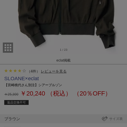
1
/
23
eclat掲載
（
4
件）
レビューを見る
SLOANE×eclat
【宮崎桃代さん別注】シアーブルゾン
￥20,240
（税込）
（20％OFF）
￥25,300
返品交換不可
ブラウン
サイズ表