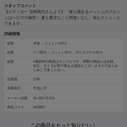
スタッフコメント
【エディター 宮崎桃代さんより】「落ち感あるメッシュのブルゾ
ンはヘビロテ確実！ 夏も重宝なこと間違いなし。袖もクシュッと
できます」
詳細情報
材質
本体： コットン100％
材質
リブ部分： コットン50％、ポリエステル50％
材質
※撮影時の商品はサンプルです。実際の商品とは仕様、
加工、サイズが若干異なる場合がございますのであらか
じめご了承ください。
生産国
日本
洗濯表示
手洗い可
メーカー品番
SL10S-T1224
商品コード
443882
この商品をもっと知りたい！