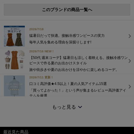
このブランドの商品一覧へ
2026/7/18
猛暑日だって快適。接触冷感ワンピースの実力
毎年人気を集める理由を深掘りします!
2026/7/16 NEW！
【50代 週末コーデ】猛暑日も涼しく着映える。接触冷感ワン
ピースで作る夏のお出かけスタイル
旅や街歩きや夏のお出かけを涼やかに楽しめるコーデ。
2026/7/11 更新！
口コミ高評価★4.5以上！夏の人気アイテム15選
「買ってよかった！」という声が集まるレビュー高評価アイ
テムを厳選
2026/7/4 NEW！
もっと見る
ドライな質感で、どんなに暑い日もノーストレス
エクラ限定「接触冷感マキシワンピース」登場！
2026/6/2 NEW！
最近見た商品