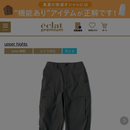
upper hights
eclat 掲載
エクラ別注
洗える