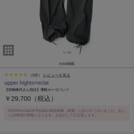
1
/
26
eclat掲載
（
5
件）
レビューを見る
upper hights×eclat
【宮崎桃代さん別注】薄軽カーゴパンツ
￥29,700（税込）
※2026年eclat5月号誌面の商品情報（材質）に誤りがございました。正し
くはWEBの情報となります。お詫びして訂正致します。