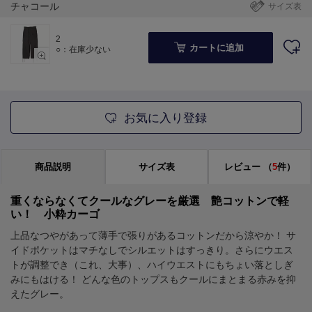
チャコール
サイズ表
2
カートに追加
○：在庫少ない
お気に入り登録
商品説明
サイズ表
レビュー
（
5
件）
重くならなくてクールなグレーを厳選 艶コットンで軽
い！ 小粋カーゴ
上品なつやがあって薄手で張りがあるコットンだから涼やか！ サ
イドポケットはマチなしでシルエットはすっきり。さらにウエス
トが調整でき（これ、大事）、ハイウエストにもちょい落としぎ
みにもはける！ どんな色のトップスもクールにまとまる赤みを抑
えたグレー。