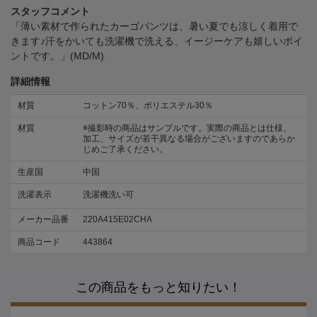
スタッフコメント
「薄い素材で作られたカーゴパンツは、暑い夏でも涼しく着用で
きます♪汗をかいても洗濯機で洗える、イージーケアも嬉しいポイ
ントです。」(MD/M)
詳細情報
材質
コットン70％、ポリエステル30％
材質
※撮影時の商品はサンプルです。実際の商品とは仕様、
加工、サイズが若干異なる場合がございますのであらか
じめご了承ください。
生産国
中国
洗濯表示
洗濯機洗い可
メーカー品番
220A415E02CHA
商品コード
443864
この商品をもっと知りたい！