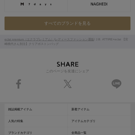
すべてのブランドを見る
eclat premium（エクラプレミアム）
/
レディースファッション通販
/ J.B. ATTIRE×eclat 【宮
崎桃代さん別注】クリアボストンバッグ
このページを友達にシェア
雑誌掲載アイテム
新着アイテム
人気の特集
アイテムカテゴリ
ブランドカテゴリ
全商品一覧