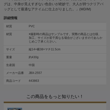
グは、中身が見えすぎない色合いが絶妙で、大人が持つクリアバ
ッグとして最適なアテイムに仕上がりました。」(MD/M)
詳細情報
材質
PVC
材質
※撮影時の商品はサンプルです。実際の商品とは仕様、
加工、サイズが若干異なる場合がございますのであらか
じめご了承ください。
サイズ
縦14×横38×マチ11.5cm
重量
約430g
生産国
中国
メーカー品番
JBX-2557
商品コード
443863
この商品をもっと知りたい！