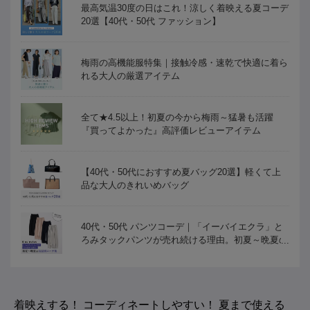
最高気温30度の日はこれ！涼しく着映える夏コーデ
20選【40代・50代 ファッション】
梅雨の高機能服特集｜接触冷感・速乾で快適に着ら
れる大人の厳選アイテム
全て★4.5以上！初夏の今から梅雨～猛暑も活躍
『買ってよかった』高評価レビューアイテム
【40代・50代におすすめ夏バッグ20選】軽くて上
品な大人のきれいめバッグ
40代・50代 パンツコーデ｜「イーバイエクラ」と
ろみタックパンツが売れ続ける理由。初夏～晩夏の
気温別コーデ集
着映えする！ コーディネートしやすい！ 夏まで使える