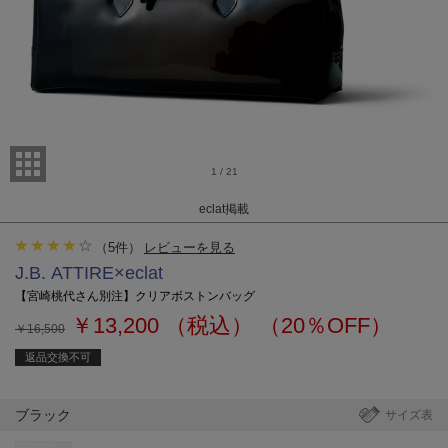
1
/
21
eclat掲載
（
5
件）
レビューを見る
J.B. ATTIRE×eclat
【宮崎桃代さん別注】クリアボストンバッグ
￥13,200
（税込）
（20％OFF）
￥16,500
返品交換不可
ブラック
サイズ表