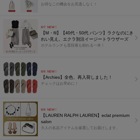
お得なこの機会をお見逃しなく！
8/7
NEW！
【M・fil】【40代・50代 パンツ】ラクなのにき
れい見え。エクラ別注イージートラウザーズ
ホテルランチも普段着も頼れる一本！
8/6
NEW！
【Archies】全色、再入荷しました！
チェックはお早めに！
8/6
NEW！
【LAUREN RALPH LAUREN】eclat premium
salon
大人の名品アイテムを厳選してお届けします。