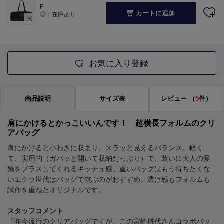
F
カートに追加
◎：在庫あり
お気に入り登録
商品説明
サイズ表
レビュー
（
5
件）
肩にかけるとかっこいいんです！ 超横長フォルムのクリ
アバッグ
肩にかけると小わきに収まり、スラッと見えるバランス。軽く
て、実用的（ガバッと開いて収納たっぷり）で、装いに大人の愛
嬌をプラスしてくれるキッチュ感。重いバッグはもう持ちたくな
いエクラ世代はバッグで遊ぶのがおすすめ。透け感もフォルムも
試作を重ねたオリジナルです。
スタッフコメント
「昨今流行のクリアバッグですが、この宮崎桃代さんコラボバッ