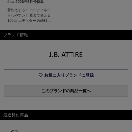
éclat2026年5月号特集
着映えする！ コーディネー
トしやすい！ 夏まで使える
150cmエディター 宮崎桃代
のシャキッとカジュアル大人
になるほど、面倒なのはいや
ブランド情報
なんです。コーディネートも
サッとできて、それだけでか
っこよくて、今の気分もあっ
て、涼しくて、楽。今回も、
愛するブランドに別注をお願
い。理想をかたちにしたライ
ンナップは
お気に入りブランドに登録
このブランドの商品一覧へ
最近見た商品