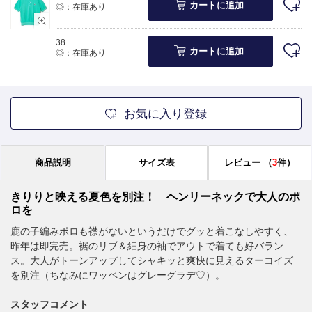
カートに追加
◎：在庫あり
38
カートに追加
◎：在庫あり
お気に入り登録
商品説明
サイズ表
レビュー
（
3
件）
きりりと映える夏色を別注！ ヘンリーネックで大人のポ
ロを
鹿の子編みポロも襟がないというだけでグッと着こなしやすく、
昨年は即完売。裾のリブ＆細身の袖でアウトで着ても好バラン
ス。大人がトーンアップしてシャキッと爽快に見えるターコイズ
を別注（ちなみにワッペンはグレーグラデ♡）。
スタッフコメント