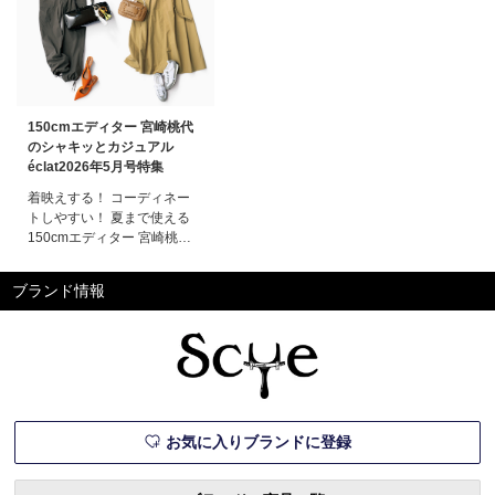
150cmエディター 宮崎桃代
のシャキッとカジュアル
éclat2026年5月号特集
着映えする！ コーディネー
トしやすい！ 夏まで使える
150cmエディター 宮崎桃代
のシャキッとカジュアル大人
になるほど、面倒なのはいや
ブランド情報
なんです。コーディネートも
サッとできて、それだけでか
っこよくて、今の気分もあっ
て、涼しくて、楽。今回も、
愛するブランドに別注をお願
い。理想をかたちにしたライ
ンナップは
お気に入りブランドに登録