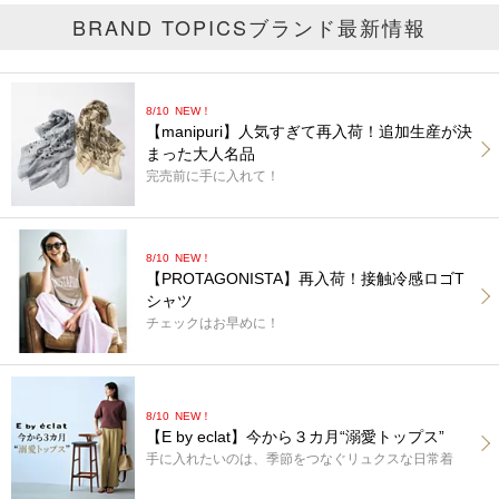
BRAND TOPICS
ブランド最新情報
8/10
NEW！
【manipuri】人気すぎて再入荷！追加生産が決
まった大人名品
完売前に手に入れて！
8/10
NEW！
【PROTAGONISTA】再入荷！接触冷感ロゴT
シャツ
チェックはお早めに！
8/10
NEW！
【E by eclat】今から３カ月“溺愛トップス”
手に入れたいのは、季節をつなぐリュクスな日常着