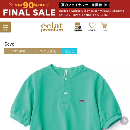
Scye
eclat 掲載
エクラ別注
洗える