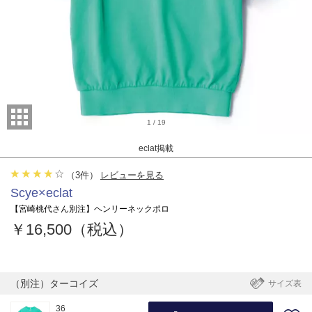
1
/
19
eclat掲載
（
3
件）
レビューを見る
Scye×eclat
【宮崎桃代さん別注】ヘンリーネックポロ
￥16,500（税込）
（別注）ターコイズ
サイズ表
36