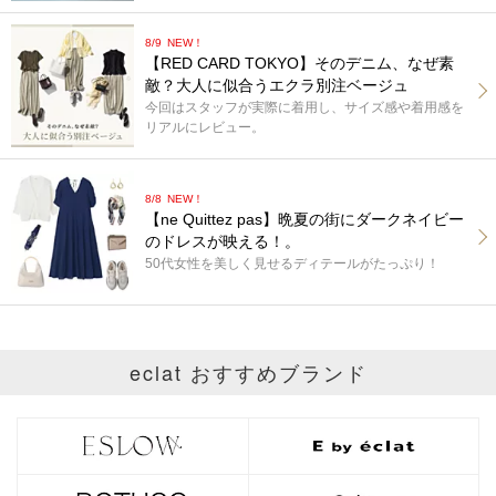
8/9
NEW！
【RED CARD TOKYO】そのデニム、なぜ素
敵？大人に似合うエクラ別注ベージュ
今回はスタッフが実際に着用し、サイズ感や着用感を
リアルにレビュー。
8/8
NEW！
【ne Quittez pas】晩夏の街にダークネイビー
のドレスが映える！。
50代女性を美しく見せるディテールがたっぷり！
eclat おすすめブランド