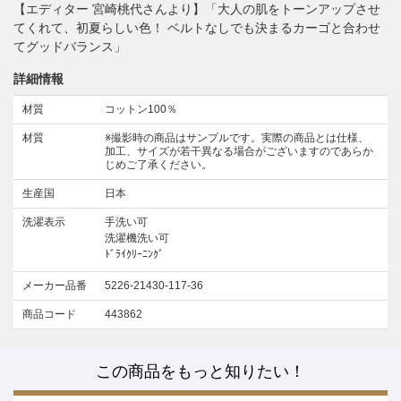
【エディター 宮崎桃代さんより】「大人の肌をトーンアップさせ
てくれて、初夏らしい色！ ベルトなしでも決まるカーゴと合わせ
てグッドバランス」
詳細情報
材質
コットン100％
材質
※撮影時の商品はサンプルです。実際の商品とは仕様、
加工、サイズが若干異なる場合がございますのであらか
じめご了承ください。
生産国
日本
洗濯表示
手洗い可
洗濯機洗い可
ﾄﾞﾗｲｸﾘｰﾆﾝｸﾞ
メーカー品番
5226-21430-117-36
商品コード
443862
この商品をもっと知りたい！