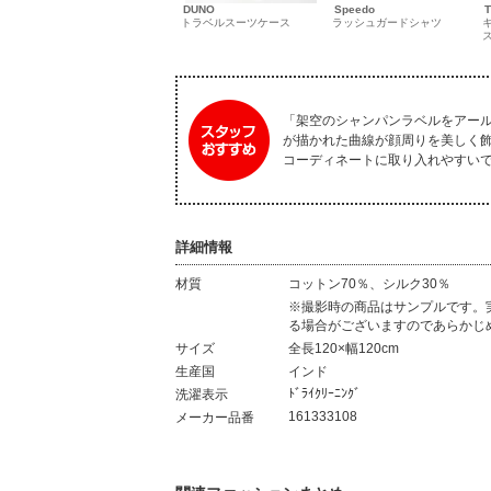
DUNO
Speedo
T
トラベルスーツケース
ラッシュガードシャツ
「架空のシャンパンラベルをアー
が描かれた曲線が顔周りを美しく
コーディネートに取り入れやすいです
詳細情報
材質
コットン70％、シルク30％
材質
※撮影時の商品はサンプルです。
る場合がございますのであらかじ
サイズ
全長120×幅120cm
生産国
インド
ﾄﾞﾗｲｸﾘｰﾆﾝｸﾞ
洗濯表示
161333108
メーカー品番