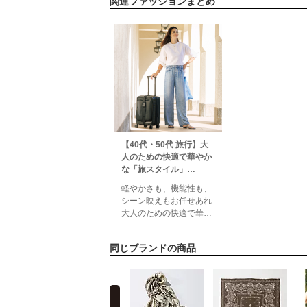
関連ファッションまとめ
【40代・50代 旅行】大
人のための快適で華やか
な「旅スタイル」
éclat2026年5月号特集
軽やかさも、機能性も、
シーン映えもお任せあれ
大人のための快適で華や
かな「旅スタイル」身も
心も癒されたいリゾート
同じブランドの商品
旅。軽やかなウエアや機
能的な小物があれば、旅
時間がもっともっと快適
に。旅のさまざまなシー
prev
ンに映える、機能性にも