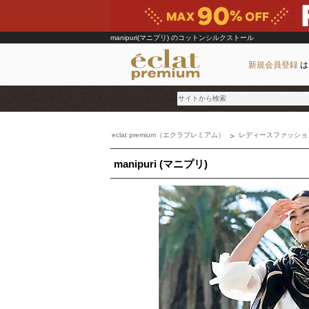
manipuri(マニプリ)
のコットンシルクストール
新規会員登録
は
eclat premium（エクラプレミアム）
レディースファッショ
ブランド
manipuri (マニプリ)
カテゴリ
雑誌掲載アイテム
お気に入り
ランキング
特集
雑誌･書籍(一緒に買うと送料無料