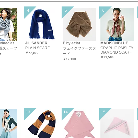
ri×eclat
JIL SANDER
E by eclat
MADISONBLUE
PLAIN SCARF
GRAPHIC PAISLEY
混スカーフ
フェイクファースヌ
DIAMOND SCARF
￥77,000
ード
0
￥71,500
￥12,100