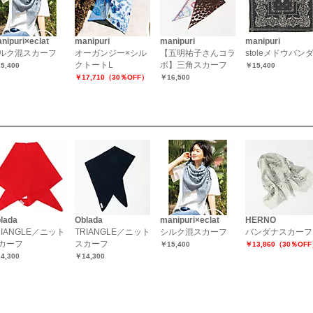
nipuri×eclat
manipuri
manipuri
manipuri
ルク混スカーフ
オーガンジー×シル
【五明祐子さんコラ
stoleメドウバン
クトートL
ボ】三角スカーフ
5,400
￥15,400
￥17,710（30％OFF）
￥16,500
lada
Oblada
manipuri×eclat
HERNO
RIANGLE／ニット
TRIANGLE／ニット
シルク混スカーフ
バンダナスカーフ
カーフ
スカーフ
￥15,400
￥13,860（30％OF
4,300
￥14,300