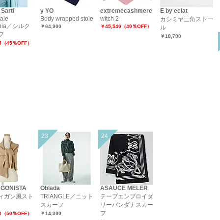
 Sarti
y YO
extremecashmere
E by eclat
ale
Body wrapped stole
witch 2
カシミヤ三角ストー
phia／シルク
￥64,900
￥45,540（40％OFF）
ル
フ
￥18,700
75（45％OFF）
GONISTA
Oblada
ASAUCE MELER
ィガン風スト
TRIANGLE／ニット
テープエンブロイダ
スカーフ
リーバンダナスカー
フ
50（50％OFF）
￥14,300