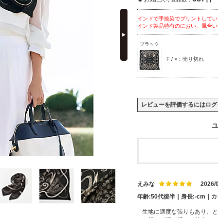
next
インドで手捺染でプリントしてい
インド製品特有のにおい、風合い
ブラック
F / ×：売り切れ
レビューを評価するには
ログ
ユ
えみな
2026/
年齢:50代後半｜身長:-cm｜
生地に適度な張りもあり、と