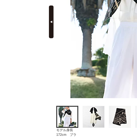
prev
定期購読
モデル身長
172cm ブラ