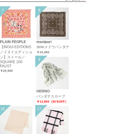
PLAIN PEOPLE
manipuri
【INOUI EDITIONS
stoleメドウバンダナ
／イヌイエディショ
￥15,400
ン】ストール／
SQUARE 100
FAUST
￥20,900
HERNO
バンダナスカーフ
￥13,860（30％OFF）