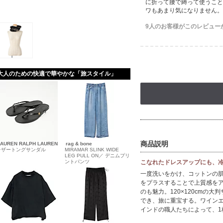
に折って腰で縛って使うこと
ワもあまり気になりません。
9人のお客様がこのレビュー
大人のための快適で華やかな「旅スタイル」
商品説明
LAUREN RALPH LAUREN
rag & bone
レザートングサンダル
MIRAMAR SLINK WIDE
LEG PULL ON／ デニムプリ
ントパンツ
こなれたドレスアップにも、
一度洗いをかけ、コットンの
をプラスすることで上質感を
のも魅力。120×120cmの
でき、旅に重宝する。ワイン
インドの職人たちによって、1