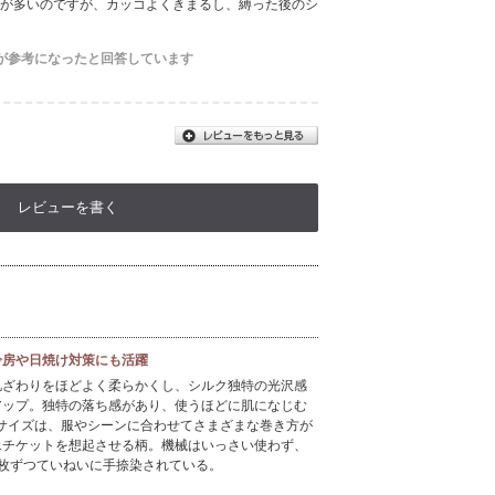
が多いのですが、カッコよくきまるし、縛った後のシ
が参考になったと回答しています
レビューを書く
冷房や日焼け対策にも活躍
肌ざわりをほどよく柔らかくし、シルク独特の光沢感
アップ。独特の落ち感があり、使うほどに肌になじむ
大判サイズは、服やシーンに合わせてさまざまな巻き方が
エチケットを想起させる柄。機械はいっさい使わず、
枚ずつていねいに手捺染されている。