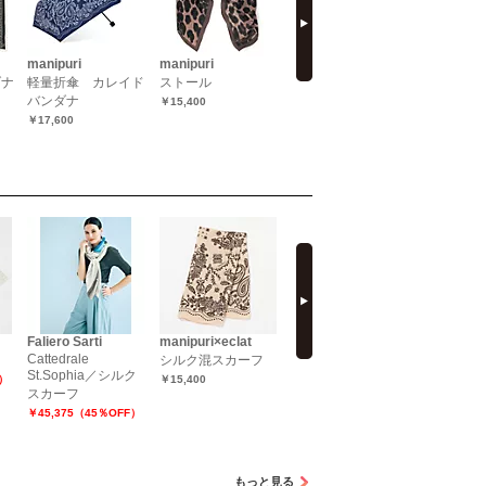
manipuri
manipuri
manipuri
manipuri
ダナ
軽量折傘 カレイド
ストール
日傘_ネイティブピ
ストレー
バンダナ
ット
newレオ
￥15,400
￥17,600
￥19,800
￥26,620（
next
Faliero Sarti
manipuri×eclat
DRESS HERSELF
Johnstons
Cattedrale
KNITTED
シルク混スカーフ
【洗える】ネックウ
St.Sophia／シルク
￥37,400
ォーマー／シルクカ
F）
￥15,400
スカーフ
シミヤ
￥45,375（45％OFF）
￥7,920
もっと見る