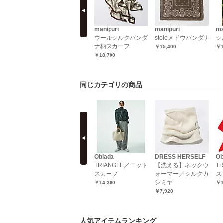
優れたアイテムをエクラ
プレミアムが厳選してお
届け！特集ページ掲載一
manipuri
manipuri
manipuri
ma
覧エクラ5月号
ジー×シル
扇子
ウールシルクバンダ
stoleメドウバンダナ
シ
ナ柄スカーフ
￥12,100
￥15,400
￥1
￥18,700
同じカテゴリの商品
prev
LI
manipuri
Oblada
DRESS HERSELF
Ob
by】モダン
【五明祐子さんコラ
TRIANGLE／ニット
【洗える】ネックウ
T
サテンスク
ボ】三角スカーフ
スカーフ
ォーマー／シルクカ
ス
スカーフ
シミヤ
￥16,500
￥14,300
￥1
￥7,920
人気アイテムランキング