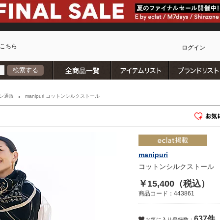
こちら
ログイン
全商品一覧
アイテムリスト
検索する
カ
ン通販
manipuri コットンシルクストール
manipuri
コットンシルクストール
￥15,400（税込）
商品コード：443861
637件
)
お気に入り登録数：