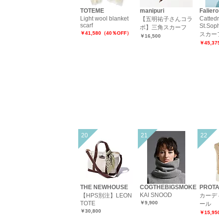
TOTEME
manipuri
Faliero
Light wool blanket
Cattedr
【五明祐子さんコラ
scarf
St.So
ボ】三角スカーフ
￥41,580（40％OFF）
スカー
￥16,500
￥45,3
THE NEWHOUSE
COGTHEBIGSMOKE
PROTA
KAI SNOOD
【HPS別注】LEON
カーデ
TOTE
￥9,900
ール
￥30,800
￥15,9