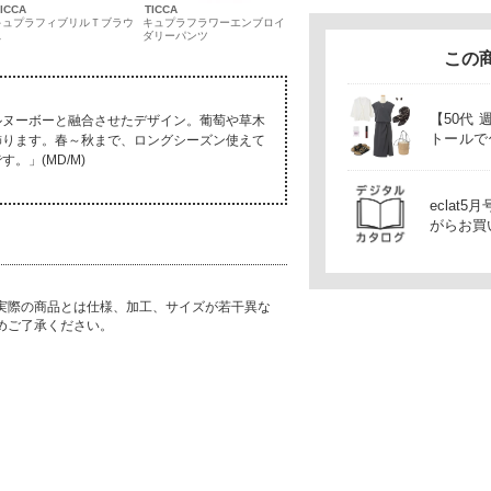
ICCA
TICCA
キュプラフィブリルＴブラウ
キュプラフラワーエンブロイ
ス
ダリーパンツ
この
【50代
ルヌーボーと融合させたデザイン。葡萄や草木
トールで
飾ります。春～秋まで、ロングシーズン使えて
しゃれ
。」(MD/M)
ecla
がらお買
実際の商品とは仕様、加工、サイズが若干異な
めご了承ください。