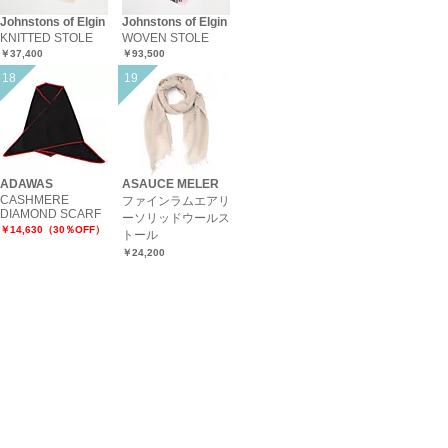
Johnstons of Elgin
Johnstons of Elgin
KNITTED STOLE
WOVEN STOLE
￥37,400
￥93,500
ADAWAS
ASAUCE MELER
CASHMERE
ファインラムエアリ
DIAMOND SCARF
ーソリッドウールス
￥14,630（30％OFF）
トール
￥24,200