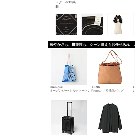
ック eclat掲
載
軽やかさも、機能性も、シーン映えもお任せあれ 
manipuri
LENK
オーガンジー×シルクトートL
Protean／多機能バッグ