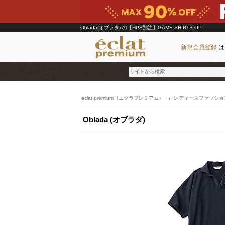
Oblada(オブラダ)
の【HPS別注】GAME SHIRTS OP
新規会員登録
は
eclat premium（エクラプレミアム）
レディースファッショ
ブランド
Oblada (オブラダ)
カテゴリ
雑誌掲載アイテム
お気に入り
ランキング
特集
雑誌･書籍(一緒に買うと送料無料