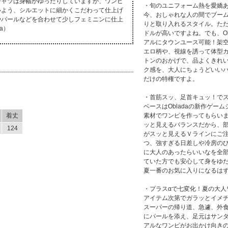
シャツは身幅がゆったりしていますが、ワンピ
・旬のユニフォーム熱を愛嬌
いよう、シルエットに細かくこだわって仕上げ
今、おしゃれな人の間でブー
やパールなどを合わせて少しフェミニンに仕上
りと取り入れるスタイル。た
a）
ドルが高いですよね。でも、O
アルにタウンユース可能！架
エロ柄や、視線を誘って体型
トンのおかげで、品よくきれ
ク感を、大人にちょうどいい
だけの特権ですよ。
・首筋スッ、足首キュッ！で
ベースはObladaの新作ゲ
着丈
素材でワンピを作ってもらい
ッと見えるバランスだから、
124
がスッと見えるＶラインにご
つ、強すぎる日差しや冷房の
に大人のあったらいいなを全
ていた方でも安心して身をゆ
夏一番のお気に入りになるは
・プラスαで七変化！夏の大人
アイテム次第でガラッとイメ
スーパーの帰り道、急遽、外
にパールを添え、足元はサン
アルなワンピがお出かけ向き