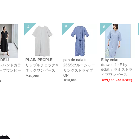
 DELI
PLAIN PEOPLE
pas de calais
E by eclat
drawell for E by
ンバンドカラ
リップルチェックＶ
26SSブルーシャー
eclat カラミストラ
ープワンピー
ネックワンピース
リングストライプ
イプワンピース
OP
￥46,200
￥50,600
￥23,100（40％OFF）
0