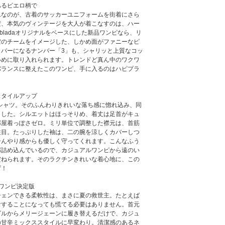
あるピエロ柄で
ムなのが、古着のサッカーユニフォームを街着にさら
だ、本気のヴィンテージを大人が着こなすのは、ハー
bladaオリジナルをベースにした新品ワンピなら、リ
空のチームをイメージした、しかめ面がファニーなピ
カバーになるナンバー「3」も、シャリッと上質なコッ
いめに取り入れられます。トレンドど真ん中のワクワ
バランスに整えたこのワンピ、手に入るのはハピプラ
スタイルアップ
ームシャツ。そのふんわりきれいな落ち感に惚れ込み、同
ました。シルエットはほっそりめ、着丈は足首がキュ
部屋着っぽさゼロ。ミリ単位で調整した襟元は、首筋
注目。たっぷりした袖は、二の腕を涼しくカバーしつ
ひんやり感からも優しく守ってくれます。こんなふう
部詰め込んでいるので、カジュアルワンピから遠のい
だねられます。そのラクチンきれいな着心地に、この
ず！
ワンピ決定版
チェンできる柔軟性は、まさに夏の救世主。たとえば
食することになっても慌てる必要はありません。首元
ダルからメリージェーンに履き替えるだけで、カジュ
の甘辛ミックススタイルに早変わり。清潔感のあるネ