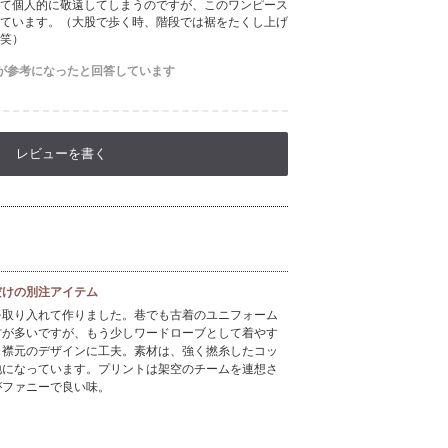
て個人的に敬遠してしまうのですが、このワンピース
ています。（大股で歩く時、階段では裾をたくし上げ
笑）
が参考になったと回答しています
レビューを書く
だけの別注アイテム
を取り入れて作りました。巷でも古着のユニフォーム
方が多いですが、もう少しワードローブとして着やす
り襟元のデザインに工夫。素材は、強く撚糸したコッ
地になっています。プリントは架空のチームを連想さ
がファニーで良い味。