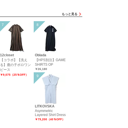
もっと見る
12closet
Oblada
【コラボ】【洗え
【HPS別注】GAME
SHIRTS OP
る】鹿の子ポロワン
￥26,180
ピース
￥9,075（25％OFF）
LITKOVSKA
Asymmetric
Layered Shirt Dress
￥79,200（40％OFF）