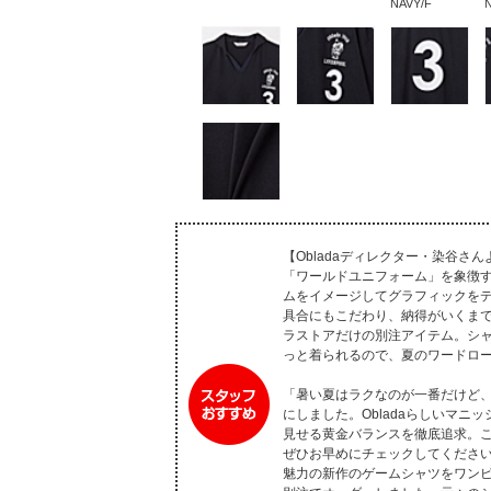
NAVY/F
【Obladaディレクター・染谷
「ワールドユニフォーム」を象徴
ムをイメージしてグラフィックを
具合にもこだわり、納得がいくま
ラストアだけの別注アイテム。シ
っと着られるので、夏のワードロ
「暑い夏はラクなのが一番だけど
にしました。Obladaらしいマ
見せる黄金バランスを徹底追求。
ぜひお早めにチェックしてくださ
魅力の新作のゲームシャツをワン