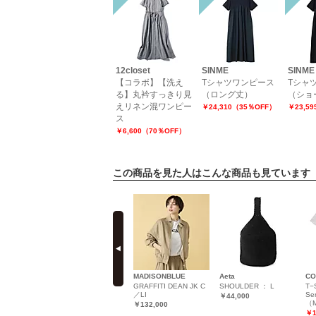
12closet
SINME
SINME
【コラボ】【洗え
Tシャツワンピース
Tシャ
る】丸衿すっきり見
（ロング丈）
（ショ
えリネン混ワンピー
￥24,310（35％OFF）
￥23,5
ス
￥6,600（70％OFF）
この商品を見た人はこんな商品も見ています
prev
eople
SLOANE
MADISONBLUE
Aeta
CO
d
【HPS別注】18G 二重
GRAFFITI DEAN JK C
SHOULDER ： L
T−
 B−15
臼 ポリエステル×キュ
／LI
Ser
￥44,000
プラ×コットン クルー
（M
￥132,000
ネック
（40％OFF）
￥1