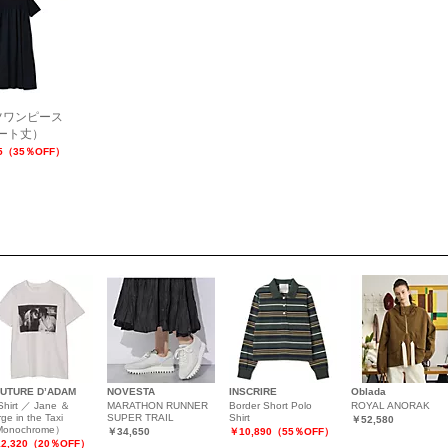
ツワンピース
ート丈）
95（35％OFF）
UTURE D’ADAM
NOVESTA
INSCRIRE
Oblada
Shirt ／ Jane ＆
MARATHON RUNNER
Border Short Polo
ROYAL ANORAK
ge in the Taxi
SUPER TRAIL
Shirt
￥52,580
onochrome）
￥34,650
￥10,890（55％OFF）
2,320（20％OFF）