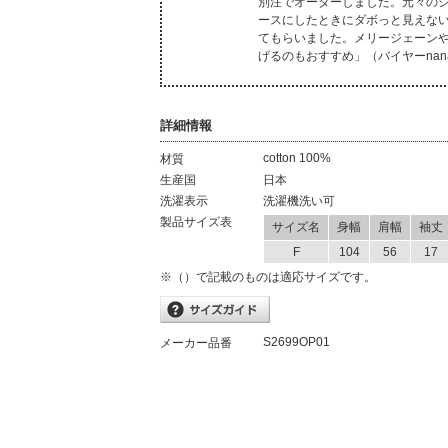
別注でオーダーしました。元々の
ースにしたときにダボっと見えな
てもらいました。メリージェーン
げるのもおすすめ」（バイヤーnan
詳細情報
cotton 100%
材質
生産国
日本
洗濯表示
洗濯機洗い可
製品サイズ表
サイズ名
身幅
肩幅
袖丈
F
104
56
17
※（）で記載のものは適応サイズです。
S2699OP01
メーカー品番