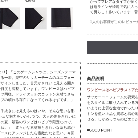
NAVY/F
NAVY/F
かってフレアなタイプが多く
は縦ラインが綺麗で気に入っ
て男らしく歩いています…苦
1人のお客様がこのレビュー
さんより】「このゲームシャツは、シーズンテーマ
する一着。架空のサッカーチームのユニフォー
商品説明
デザインしました。首元がきれいに見える開き
で何度も調整しています。ワンピースはハピプ
ワンピースはハピプラストア
ャツ同様、ドライタッチのコットン素材でさら
サッカーユニフォームの要素
ーブの頼れる存在になってくれるはずです。」
をスタイルに取り入れている
いように上質な生地で作った
、手抜きには見えるのはいや。そんな思いを形
トンを使い上品な質感と着心
ニッシュな魅力をいかしつつ、大人の体をきれいに
せる、しかめっつらのピエロ
この夏、最強のワンピはハピプラ限定なので、
いね。」「柔らかな素材感ときれいな落ち感が
■GOOD POINT
ピースにアレンジしたら素敵だなと思い、今回