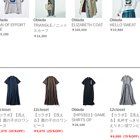
lada
Oblada
Oblada
Oblada
N OF EFFORT
ELIZABETH COAT
HELLO SWEAT
TRIANGLE／ニット
EE
￥165,000
￥23,980
スカーフ
5,180
￥14,300
closet
12closet
Oblada
12closet
コラボ】【洗え
【コラボ】【洗え
【HPS別注】GAME
【コラボ】【洗え
SHIRTS OP
】鹿の子ポロワン
る】鹿の子ポロワン
る】丸衿すっきり
￥26,180
ース
ピース
えリネン混ワンピ
ス
,075（25％OFF）
￥9,075（25％OFF）
￥6,600（70％OFF