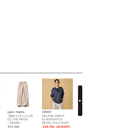
next
upper hights
CINOH
Oblada
Gianvito Ro
【樋口かほりさん別
HELENE SWEAT
FLOWER
レースアッ
注】THE MOSS
ELBOW PATCH
EMBROIDERY
トブーツ
（DENIM）
DETAIL PULLOVER
BLOUSON／キルトブ
￥80,190（
ルゾン
￥27,500
￥20,790（30％OFF）