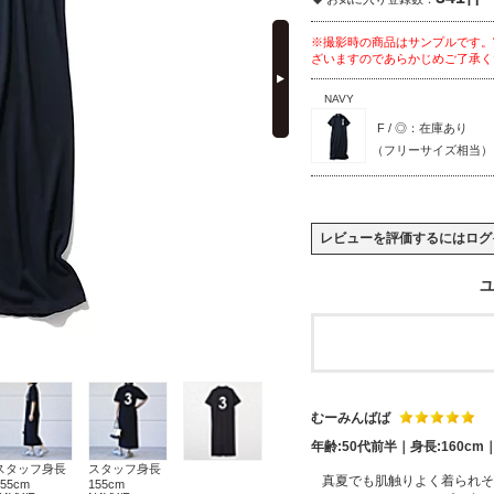
next
※撮影時の商品はサンプルです。
ざいますのであらかじめご了承く
NAVY
F / ◎：在庫あり
（フリーサイズ相当）
レビューを評価するには
ログ
ユ
むーみんばば
年齢:50代前半｜身長:160cm
スタッフ身長
スタッフ身長
真夏でも肌触りよく着られそ
155cm
155cm