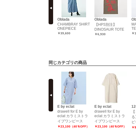
Oblada
Oblada
Oblada
Ob
BAG
60S BAKER PANTS
CHAMBRAY SHIRT
MA
【HPS別注】
ONEPIECE
T
￥23,100
DINOSAUR TOTE
￥39,600
￥1
￥6,930
同じカテゴリの商品
prev
lais
pas de calais
E by eclat
E by eclat
12
drawell for E by
drawell for E by
ルーシャー
26SSブルーシャー
【
eclat カラミストラ
eclat カラミストラ
トライプ
リングストライプ
る
イプワンピース
イプワンピース
OP
ピ
￥50,600
￥23,100（40％OFF）
￥23,100（40％OFF）
￥9