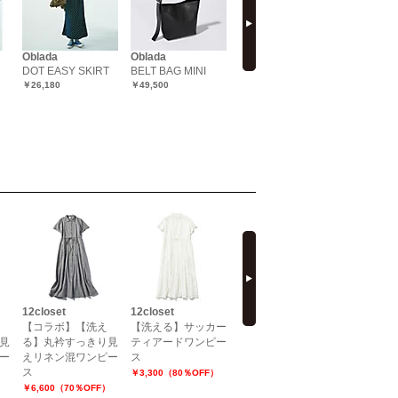
Oblada
Oblada
Oblada
Oblada
DOT EASY SKIRT
BELT BAG MINI
FEATHER COAT
PLANET 
￥26,180
￥49,500
￥95,480
￥18,700
next
12closet
12closet
SINME
SINME
【コラボ】【洗え
【洗える】サッカー
Tシャツワンピース
Tシャツ
見
る】丸衿すっきり見
ティアードワンピー
（ショート丈）
（ロング
ー
えリネン混ワンピー
ス
￥23,595（35％OFF）
￥24,310（
ス
￥3,300（80％OFF）
）
￥6,600（70％OFF）