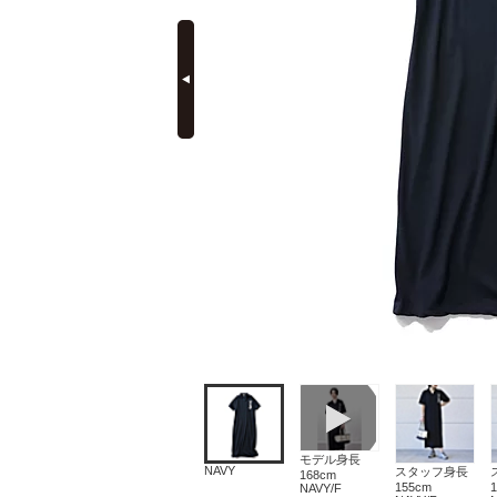
prev
定期購読
モデル身長
NAVY
スタッフ身長
168cm
155cm
NAVY/F