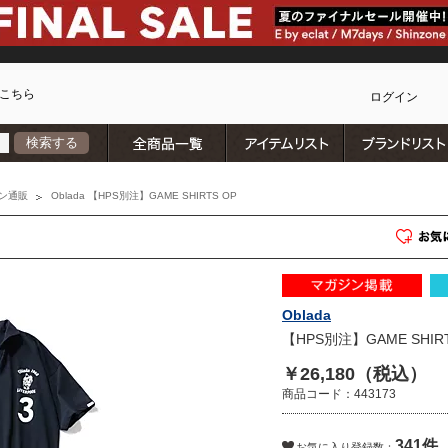
こちら
ログイン
全商品一覧
アイテムリスト
検索する
カ
ン通販
Oblada 【HPS別注】GAME SHIRTS OP
Oblada
【HPS別注】GAME SHIRT
￥26,180（税込）
商品コード：443173
341件
)
お気に入り登録数：