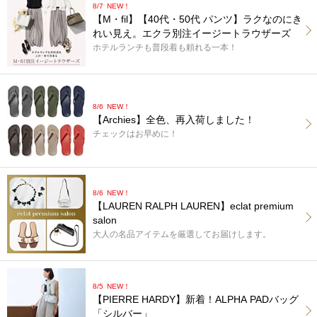
8/7
NEW！
【M・fil】【40代・50代 パンツ】ラクなのにき
れい見え。エクラ別注イージートラウザーズ
ホテルランチも普段着も頼れる一本！
8/6
NEW！
【Archies】全色、再入荷しました！
チェックはお早めに！
8/6
NEW！
【LAUREN RALPH LAUREN】eclat premium
salon
大人の名品アイテムを厳選してお届けします。
8/5
NEW！
【PIERRE HARDY】新着！ALPHA PADバッグ
「シルバー」