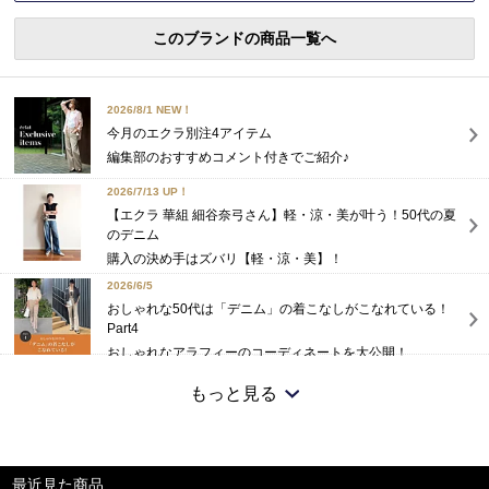
このブランドの商品一覧へ
2026/8/1 NEW！
今月のエクラ別注4アイテム
編集部のおすすめコメント付きでご紹介♪
2026/7/13 UP！
【エクラ 華組 細谷奈弓さん】軽・涼・美が叶う！50代の夏
のデニム
購入の決め手はズバリ【軽・涼・美】！
2026/6/5
おしゃれな50代は「デニム」の着こなしがこなれている！
Part4
おしゃれなアラフィーのコーディネートを大公開！
2026/5/21 NEW！
もっと見る
気温26度でも快適！軽くて涼しい「RED CARD TOKYO 薄軽
デニム」おすすめ2選
今の季節にちょうどいい2モデルを厳選してご紹介
最近見た商品