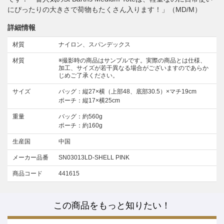
にぴったりの大きさで荷物もたくさん入ります！」（MD/M）
詳細情報
材質
ナイロン、スパンデックス
材質
※撮影時の商品はサンプルです。実際の商品とは仕様、
加工、サイズが若干異なる場合がございますのであらか
じめご了承ください。
サイズ
バッグ：縦27×横（上部48、底部30.5）×マチ19cm
ポーチ：縦17×横25cm
重量
バッグ：約560g
ポーチ：約160g
生産国
中国
メーカー品番
SN03013LD-SHELL PINK
商品コード
441615
この商品をもっと知りたい！