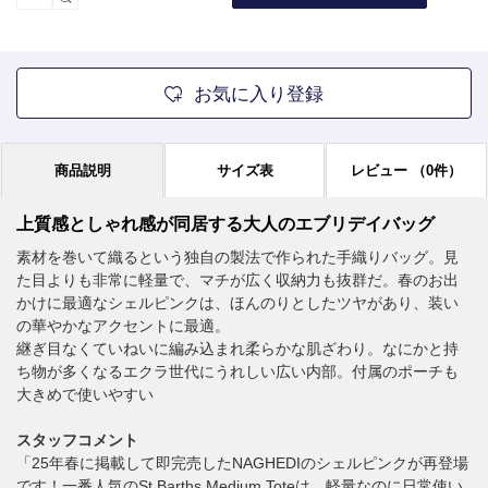
お気に入り登録
商品説明
サイズ表
レビュー
（0件）
上質感としゃれ感が同居する大人のエブリデイバッグ
素材を巻いて織るという独自の製法で作られた手織りバッグ。見
た目よりも非常に軽量で、マチが広く収納力も抜群だ。春のお出
かけに最適なシェルピンクは、ほんのりとしたツヤがあり、装い
の華やかなアクセントに最適。
継ぎ目なくていねいに編み込まれ柔らかな肌ざわり。なにかと持
ち物が多くなるエクラ世代にうれしい広い内部。付属のポーチも
大きめで使いやすい
スタッフコメント
「25年春に掲載して即完売したNAGHEDIのシェルピンクが再登場
です！一番人気のSt Barths Medium Toteは、軽量なのに日常使い