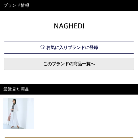
なムードも今どきなリラクシ
ジタルカタログを見る海外セ
ブランド情報
ーさも演出できるアイテムが
レブも愛用する大人気トート
あれば、おしゃれは動く！
で日常を格上げ！NAGHEDI
この春一番の別注は、色、素
のメッシュトートバッグバッ
材、サイズ感など“大人に似
グ¥53,900／ナゲディ16年に
合う”にこだわった自信作ば
ニューヨークで設立されたバ
かり。新しい季節をともに駆
ッグブラン
け抜ける、お気
お気に入りブランドに登録
このブランドの商品一覧へ
最近見た商品