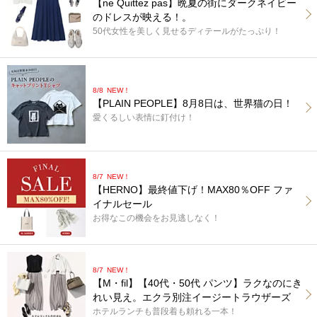
【ne Quittez pas】晩夏の街にダークネイビー
のドレスが映える！。
50代女性を美しく見せるディテールがたっぷり！
8/8
NEW！
【PLAIN PEOPLE】8月8日は、世界猫の日！
愛くるしい表情に釘付け！
8/7
NEW！
【HERNO】最終値下げ！MAX80％OFF ファ
イナルセール
お得なこの機会をお見逃しなく！
8/7
NEW！
【M・fil】【40代・50代 パンツ】ラクなのにき
れい見え。エクラ別注イージートラウザーズ
ホテルランチも普段着も頼れる一本！