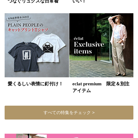
つなぐリュクスな日常着
いい！
愛くるしい表情に釘付け！
eclat premium 限定＆別注
アイテム
すべての特集をチェック >