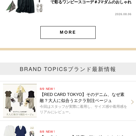
で彩るワンピースコーデ＃Jマダムのおしゃれ
2026.08.06
MORE
BRAND TOPICS
ブランド最新情報
8/9
NEW！
【RED CARD TOKYO】そのデニム、なぜ素
敵？大人に似合うエクラ別注ベージュ
今回はスタッフが実際に着用し、サイズ感や着用感を
リアルにレビュー。
8/8
NEW！