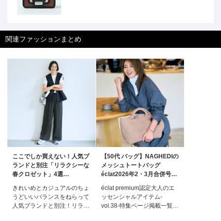
関連ファッションまとめ
ここでしか買えない！人気ブ
【50代 バッグ】NAGHEDIの
ランドと別注「リラクシーな
メッシュトートバッグ
春クロゼット」4選
éclat2026年2・3月合併号特
éclat2026年5月号特集
集
きれいめとカジュアルのちょ
éclat premium認定大人のエ
うどいいバランスをねらって
ッセンシャルアイテム-
人気ブランドと別注！リラク
vol.38-特集ページ掲載一覧エ
シーな春クロゼットリュクス
クラ2・3月合併号掲載一覧デ