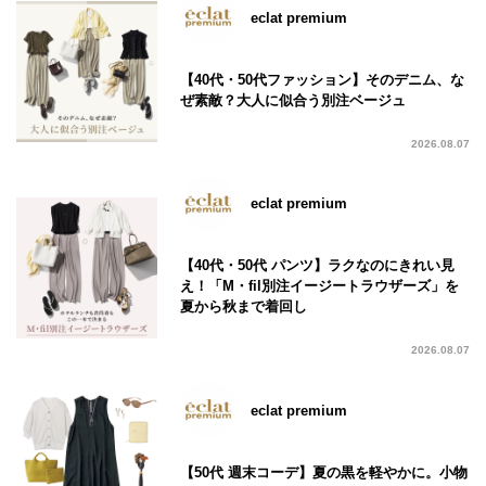
eclat premium
【40代・50代ファッション】そのデニム、な
ぜ素敵？大人に似合う別注ベージュ
2026.08.07
eclat premium
【40代・50代 パンツ】ラクなのにきれい見
え！「M・fil別注イージートラウザーズ」を
夏から秋まで着回し
2026.08.07
eclat premium
【50代 週末コーデ】夏の黒を軽やかに。小物