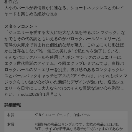
相性だ。
大小のパールが表情豊かに連なる。ショートネックレスとのレイ
ヤードも楽しめる絶妙な長さ
スタッフコメント
「ジュエリーを愛する大人に絶大な人気を誇るボン マジック。な
かでもその代名詞ともいえるのがバロックパールジュエリーだ。
南洋の大海原で育まれた個性的な形が魅力。この世に同じ形はほ
かには存在しない”唯一無二の美しさ”で私たちを魅了している。
そんなバロックパールを使用したボン マジックのジュエリーは、
エクラ世代垂涎のアイテム。今回エクラプレミアムでは、白蝶バ
ロックパールのジュエリーを別注。抜け感のあるロングネックレ
スとパールバックキャッチピアスの2アイテムは、いずれもボン マ
ジックらしい遊び心がきいた新鮮なデザインが魅力だ。逸品ジュ
エリーを日常に……大人ならではのそんな贅沢な遊び心を満喫し
たい。」eclat2026年1月号より
詳細情報
材質
K18イエローゴールド、白蝶パール
材質
※撮影時の商品はサンプルです。実際の商品とは仕様、
加工、サイズが若干異なる場合がございますのであらか