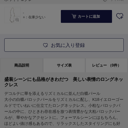
-
カートに追加
○：在庫少ない
お気に入り登録
商品説明
サイズ表
レビュー
（0件）
盛装シーンにも品格がきわだつ 美しい表情のロングネッ
クレス
デコルテに華を添えるリズミカルに並んだ白蝶パール
大小の白蝶バロックパールをリズミカルに配し、K18イエローゴー
ルドでていねいに仕立てたロングネックレス。小粒なバロックパ
ールの中に、ひときわ存在感を放つ表情豊かな大粒バロックパー
ルが、華やかなアクセントに。フォーマルシーンにはもちろん、
ほどよい抜け感もあるので、リラックスしたスタイリングにも好