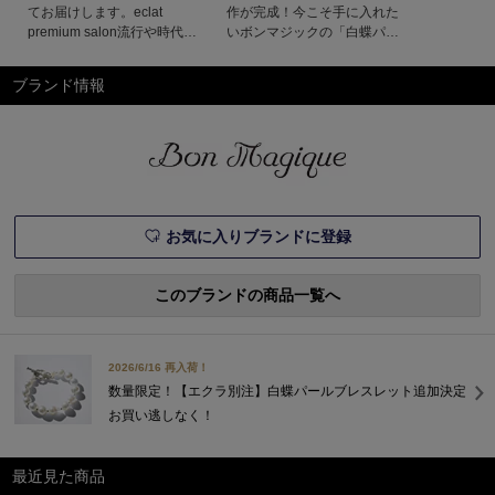
てお届けします。eclat
作が完成！今こそ手に入れた
premium salon流行や時代に
いボンマジックの「白蝶パー
左右されることなく、何十年
ル」ジュエリー大人の表情に
も前から世界中で愛され
華やかな気品をプラスしてく
ブランド情報
る“名品”。今だからこそ手に
れる、ボン マジックのパー
したい、大人の名品アイテム
ルジュエリー。 注目の最新
を厳選してお届けします！ア
別注アイテムは、軽やかさも
イテムをまとめて見るカテゴ
心地よいロングネックレス
リから探すトップスボトムス
と、2WAYで楽しめる 技あり
アウター小物総 合 R A
のピアス。日常もドレスアッ
プする日も、
お気に入りブランドに登録
このブランドの商品一覧へ
2026/6/16 再入荷！
数量限定！【エクラ別注】白蝶パールブレスレット追加決定
お買い逃しなく！
最近見た商品