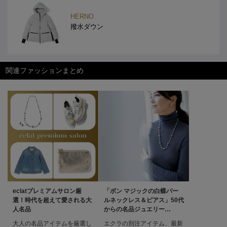
HERNO
撥水ダウン
関連ファッションまとめ
eclatプレミアムサロン厳
「ボン マジックの白蝶パー
選！時代を超えて愛される大
ルネックレス＆ピアス」50代
人名品
からの名品ジュエリー
éclat2026年1月号特集
大人の名品アイテムを厳選し
エクラの別注アイテム、最新