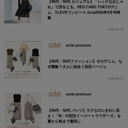
【40代・50代 カジュアル】「シックなおしゃ
れ」で涼をとる。RED CARD TOKYOデニ
ム、YLEVEワンピース éclat2026年9月号特
集
2026.08.07
eclat premium
【40代・50代ファッション】そのデニム、な
ぜ素敵？大人に似合う別注ベージュ
2026.08.07
eclat premium
【40代・50代 パンツ】ラクなのにきれい見
え！「M・fil別注イージートラウザーズ」を
夏から秋まで着回し