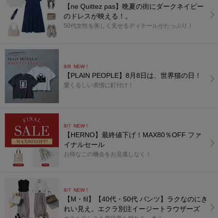
【ne Quittez pas】晩夏の街にダークネイビー
のドレスが映える！。
50代女性を美しく見せるディテールがたっぷり！
8/8
NEW！
【PLAIN PEOPLE】8月8日は、世界猫の日！
愛くるしい表情に釘付け！
8/7
NEW！
【HERNO】最終値下げ！MAX80％OFF ファ
イナルセール
お得なこの機会をお見逃しなく！
8/7
NEW！
【M・fil】【40代・50代 パンツ】ラクなのにき
れい見え。エクラ別注イージートラウザーズ