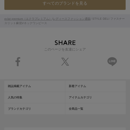
すべてのブランドを見る
eclat premium（エクラプレミアム）
/
レディースファッション通販
/ STYLE DELI ファスナー
スリット麻混Vネックワンピース
このページを友達にシェア
雑誌掲載アイテム
新着アイテム
人気の特集
アイテムカテゴリ
ブランドカテゴリ
全商品一覧