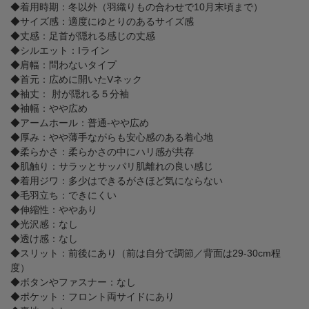
◆着用時期：冬以外（羽織りもの合わせで10月末頃まで）
◆サイズ感：適度にゆとりのあるサイズ感
◆丈感：足首が隠れる感じの丈感
◆シルエット：Iライン
◆肩幅：問わないタイプ
◆首元：広めに開いたVネック
◆袖丈： 肘が隠れる５分袖
◆袖幅：やや広め
◆アームホール：普通-やや広め
◆厚み：やや薄手ながらも安心感のある着心地
◆柔らかさ：柔らかさの中にハリ感が共存
◆肌触り：サラッとサッパリ肌離れの良い感じ
◆着用ジワ：多少はできるがさほど気にならない
◆毛羽立ち：できにくい
◆伸縮性：ややあり
◆光沢感：なし
◆透け感：なし
◆スリット：前後にあり（前は自分で調節／背面は29-30cm程
度）
◆ボタンやファスナー：なし
◆ポケット：フロント両サイドにあり