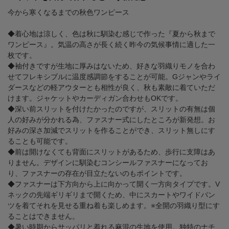
今から寒くなるまでの秋色ワンピース
◆着心地は涼しく、色は秋に馴染む感じで作った『夏から秋まで
ワンピース』。気温の高さが長く続く昨今の気候事情に適した一
枚です。
◆袖付きですが生地に厚みはないため、好きな羽織りモノを合わ
せてフレキシブルに温度感調節をすることが可能。Gジャンやライ
ダースなどの軽アウターとも相性が良く、秋も素敵に着ていただ
けます。ジャケットやカーディガン合わせもOKです。
◆深い前スリットを付けたかったのですが、スリットの有無は個
人の好みが分かれる為、ファスナー式にしたところが新発想。お
好みの深さ加減でスリットを作ることができ、スリット無しにす
ることも可能です。
◆前は開けなくても背面にスリットがあるため、歩行に支障はあ
りません。デザインに馴染むコンシールファスナーになってお
り、ファスナーの存在が目立たないのもポイントです。
◆ファスナーは下方向から上に向かって開く一方向タイプです。V
ネックの先端ギリギリまで開くため、中にスカートやワイドパン
ツを着てそれを見せる重ね着も楽しめます。※全開の羽織り型にす
ることはできません。
◆暑い時期からサッパリと着れる麻混の生地を使用。独特のナチ