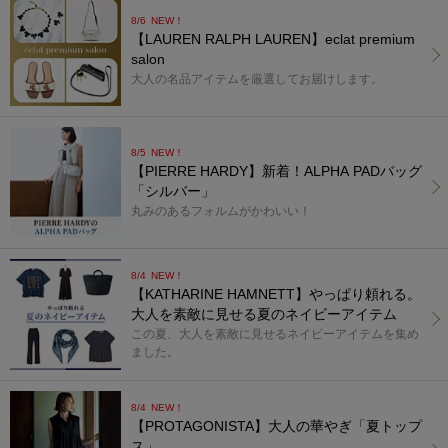
8/6
NEW！
【LAUREN RALPH LAUREN】eclat premium
salon
大人の名品アイテムを厳選してお届けします。
8/5
NEW！
【PIERRE HARDY】新着！ALPHA PADバッグ
「シルバー」
丸みのあるフォルムがかわいい！
8/4
NEW！
【KATHARINE HAMNETT】やっぱり頼れる。
大人を素敵に見せる夏のネイビーアイテム
この夏、大人を素敵に見せるネイビーアイテムを集め
ました。
8/4
NEW！
【PROTAGONISTA】大人の華やぎ「夏トップ
ス」