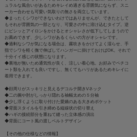
ュラルな風合いがあるためキレイめ過ぎる雰囲気にならず、スニ
ーカー合わせも可愛い気取りの無さを両立しています。
◆まったくシワができないわけではありませんが、できたとして
もそれが雰囲気の一部となり、可愛さの中に溶け込むタイプ。逆
にピシッとアイロンをかけるとオシャレさが低下してしまうので
お薦めできず、少しシワがあるくらいの方がオシャレです。
◆過剰なシワが気になる場合は、霧吹きをかけてよく湿らせ、手
指でシワを軽く撫で伸ばしてハンガーに掛けておけばOK。それで
十分イイ感じの状態になります。
◆裏地が無いため通気性が良く、涼しい着心地。お好みでペチコ
ート類を入れても良いですし、無くてもハリがあるためキレイに
着用できます。
◆顔周りがスッキリと見えるデコルテ開きVネック
◆二の腕や肘がしっかり隠れる袖幅太めの５分袖
◆少し浮くように取り付けた愛嬌のある大きめポケット
◆背面スタイルを引き締める縦線状の切り替え
◆ハギの接続部分を重ねて縫った立体感の演出
◆背面にコート風の渡しベルトデザイン
【その他の仕様などの情報】