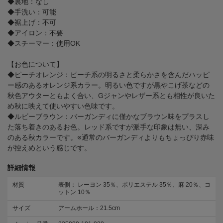
◆裏地：なし
◆手洗い：可能
◆裾上げ：不可
◆アイロン：不要
◆スチーマー：使用OK
【お色について】
◆ピーチオレンジ：ピーチ系の明るさと柔らかさを含んだハッピ
ー感のあるオレンジ系カラー。明るい色ですが黒やこげ茶などの
秋色アウターともよく合い、Gジャンやレザー系とも相性が良いた
め秋に映えて使いやすい色味です。
◆ルビーブラウン：バーガンディに僅かなブラウン味をプラスし
た落ち着きのあるお色。レッド系ですが派手な印象は無い、深み
のある秋カラーです。※通常のバーガンディよりもちょっぴり赤味
が控えめという感じです。
詳細情報
材質
表側： レーヨン 35％、ポリエステル 35％、麻 20％、コ
ットン 10％
サイズ
アームホール：21.5cm