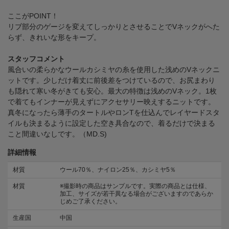
ここがPOINT！
リブ部分のゲージを変えてしっかりとさせることでVネックがへた
らず、きれいな形をキープ。
スタッフコメント
風合いの柔らかなウールカシミヤの糸を使用した浅めのVネックニ
ットです。少しだけ着丈に前後差をつけているので、お尻まわり
も隠れて寒い冬がきても安心。最大の特徴は浅めのVネック。1枚
で着てもインナーが見えずにアクセサリー映えするニットです。
真冬になったら薄手のタートルやロンTを仕込んでレイヤードスタ
イルも決まるように設定した空き具合なので、着るだけで決まる
こと間違いなしです。（MD.S)
詳細情報
材質
ウール70％、ナイロン25％、カシミヤ5％
材質
※撮影時の商品はサンプルです。実際の商品とは仕様、
加工、サイズが若干異なる場合がございますのであらか
じめご了承ください。
生産国
中国