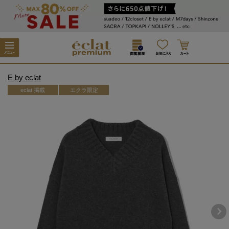
E by eclat
eclat 掲載
エクラ限定