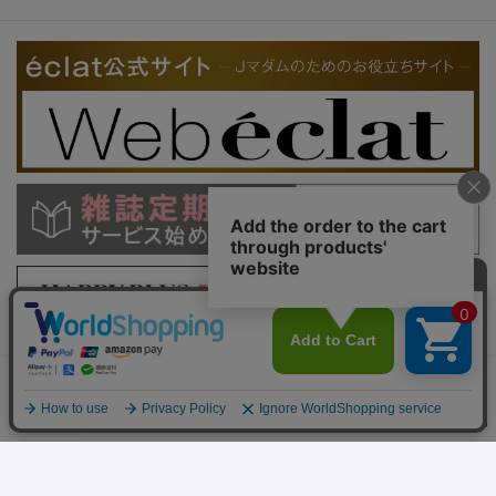
閲覧中の商品
E by eclat／カシミヤ混Vネックニット
￥10,450
（税込）
（50％OFF）
カートに入れる
PC版を表示