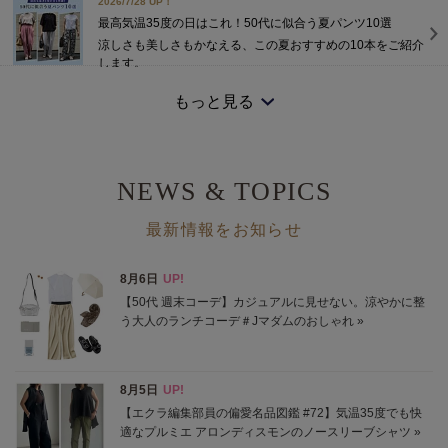
2026/7/28 UP！
最高気温35度の日はこれ！50代に似合う夏パンツ10選
涼しさも美しさもかなえる、この夏おすすめの10本をご紹介
します。
2026/7/25 NEW！
もっと見る
高機能5アイテム×5シーンで着回す、大人の夏旅ワードロー
ブ
大人旅に映えるコーディネートもご提案。
2026/7/15 NEW！
NEWS & TOPICS
【エクラ 華組 法村麻起子さん】「涼感セットアップ」わた
しのスタイリングをご紹介
最新情報をお知らせ
170センチの私が着こなすコーデをご紹介致します！
2026/7/14 NEW！
体型カバーも着映えも。レース切り替えコクーンワンピ
一枚で着映えながら、おなかや腰まわり、二の腕も自然にカ
バー。
2026/7/12 NEW！
E by éclatの夏名品、着比べました！
身長もおしゃれテイストも違う、エクラ 華組ふたりが実証
2026/7/6 NEW！