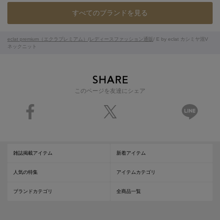
すべてのブランドを見る
eclat premium（エクラプレミアム）
/
レディースファッション通販
/ E by eclat カシミヤ混V
ネックニット
このページを友達にシェア
雑誌掲載アイテム
新着アイテム
人気の特集
アイテムカテゴリ
ブランドカテゴリ
全商品一覧