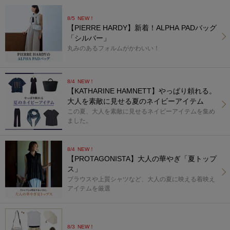
8/5
NEW！
【PIERRE HARDY】新着！ALPHA PADバッグ
「シルバー」
丸みのあるフォルムがかわいい！
8/4
NEW！
【KATHARINE HAMNETT】やっぱり頼れる。
大人を素敵に見せる夏のネイビーアイテム
この夏、大人を素敵に見せるネイビーアイテムを集め
ました。
8/4
NEW！
【PROTAGONISTA】大人の華やぎ「夏トップ
ス」
ブラウスや上質シャツなど、大人の夏に映える着映え
アイテムを厳選
8/3
NEW！