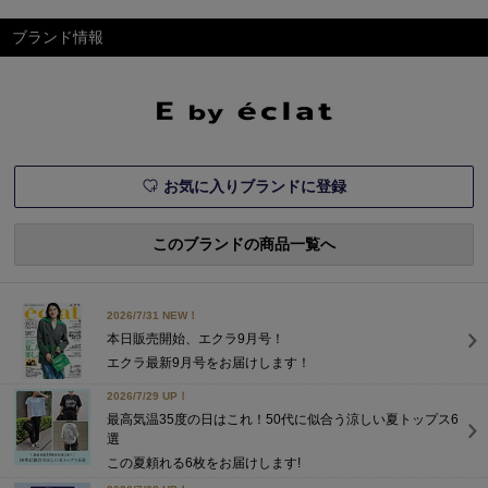
る、4つの日常着大人の毎日
を支えるワードローブとして
ブランド情報
定評のある「E by éclat」。
シンプルでありながら決して
無難にならないのは、大人が
美しく見えるよう細部にまで
こだわりぬいているから。特
集ページ掲載一覧エクラ
お気に入りブランドに登録
このブランドの商品一覧へ
2026/7/31 NEW！
本日販売開始、エクラ9月号！
エクラ最新9月号をお届けします！
2026/7/29 UP！
最高気温35度の日はこれ！50代に似合う涼しい夏トップス6
選
この夏頼れる6枚をお届けします!