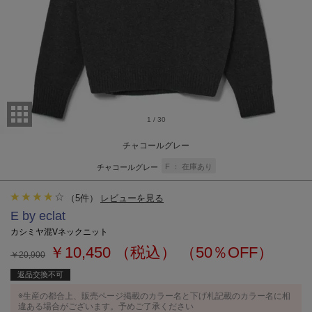
1
/
30
チャコールグレー
F
在庫あり
チャコールグレー
（
5
件）
レビューを見る
E by eclat
カシミヤ混Vネックニット
￥10,450
（税込）
（50％OFF）
￥20,900
返品交換不可
※生産の都合上、販売ページ掲載のカラー名と下げ札記載のカラー名に相
違ある場合がございます。予めご了承ください