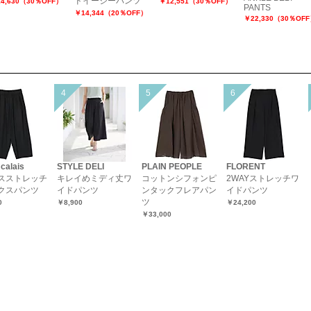
ドイージーパンツ
4,630（30％OFF）
￥12,551（30％OFF）
PANTS
￥14,344（20％OFF）
￥22,330（30％OF
 calais
STYLE DELI
PLAIN PEOPLE
FLORENT
スストレッチ
キレイめミディ丈ワ
コットンシフォンピ
2WAYストレッチワ
クスパンツ
イドパンツ
ンタックフレアパン
イドパンツ
ツ
0
￥8,900
￥24,200
￥33,000