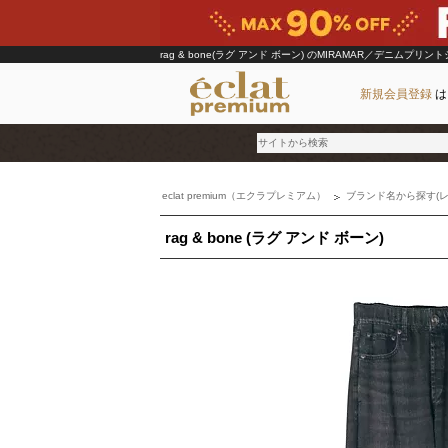
rag & bone(ラグ アンド ボーン)
のMIRAMAR／デニムプリン
新規会員登録
は
eclat premium（エクラプレミアム）
ブランド名から探す(レ
ブランド
rag & bone (ラグ アンド ボーン)
カテゴリ
雑誌掲載アイテム
お気に入り
ランキング
特集
雑誌･書籍(一緒に買うと送料無料