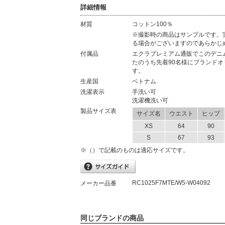
詳細情報
材質
コットン100％
材質
※撮影時の商品はサンプルです。
る場合がございますのであらかじ
付属品
エクラプレミアム通販でこのデニ
たのうち先着90名様にブランド
す。
生産国
ベトナム
洗濯表示
手洗い可
洗濯機洗い可
製品サイズ表
サイズ名
ウエスト
ヒップ
XS
64
90
S
67
93
※（）で記載のものは適応サイズです。
RC1025F7MTE/W5-W04092
メーカー品番
同じブランドの商品