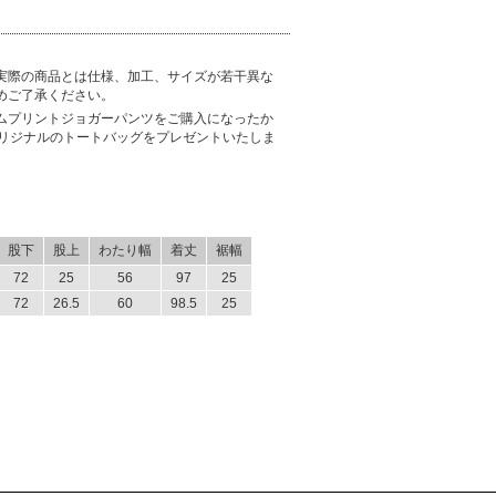
実際の商品とは仕様、加工、サイズが若干異な
めご了承ください。
ムプリントジョガーパンツをご購入になったか
オリジナルのトートバッグをプレゼントいたしま
股下
股上
わたり幅
着丈
裾幅
72
25
56
97
25
72
26.5
60
98.5
25