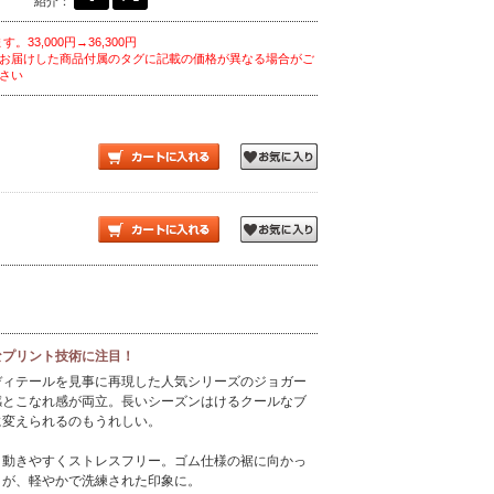
紹介：
。33,000円→36,300円
お届けした商品付属のタグに記載の価格が異なる場合がご
さい
なプリント技術に注目！
ディテールを見事に再現した人気シリーズのジョガー
感とこなれ感が両立。長いシーズンはけるクールなブ
に変えられるのもうれしい。
、動きやすくストレスフリー。ゴム仕様の裾に向かっ
トが、軽やかで洗練された印象に。