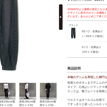
next
2026/4/22より価格が改定となります
※サイトに表示されている価格と
ざいます。あらかじめご了承くだ
ブラック
XS / ◎：在庫あり
（～XSサイズ相当）
S / ◎：在庫あり
（Sサイズ相当）
商品説明
本物のデニムを再現した精巧
色落ちやボタンまでデニムの
タイプ。心地よいリラックス
ラックは、靴でムードを簡単
ウエストはオールゴム仕様で
身長155cm/着
身長155cm/着
身長155cm/着
てすっきりと絞ったシルエッ
用サイズXS
用サイズXS
用サイズXS