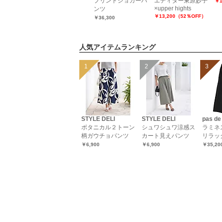
パンツ
ミックスPT
プリントジョガーパ
エディター東原妙子
￥1
×upper hights
ンツ
￥15,950（50％OFF）
￥13,200（52％OFF）
￥36,300
人気アイテムランキング
STYLE DELI
STYLE DELI
pas de
ボタニカル２トーン
シュワシュワ涼感ス
ラミネ
柄ガウチョパンツ
カート見えパンツ
リラッ
￥6,900
￥6,900
￥35,20