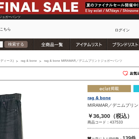
トジョガーパンツ
こちら
ログイン
全商品一覧
アイテムリスト
検索する
カ
ディース)
rag & bone
rag & bone MIRAMAR／デニムプリントジョガーパンツ
rag & bone
MIRAMAR／デニムプリ
￥36,300（税込）
商品コード：437533
139件
)
お気に入り登録数：