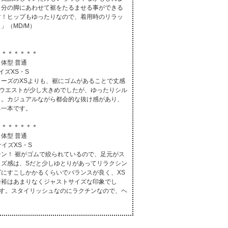
自分の脚にあわせて裾をたるませる事ができる
す！ヒップもゆったりなので、着用時のリラッ
」（MD/M）
＊＊＊＊＊＊＊
| 体型 普通
イズXS・S
ーズのXSよりも、裾にゴムがあることで丈感
、ウエストが少し大きめでしたが、ゆったりシル
り。カジュアルながら都会的な抜け感があり、
る一本です。
＊＊＊＊＊＊＊
| 体型 普通
サイズXS・S
ン！ 裾がゴムで絞られているので、足元がス
イズ感は、Sだと少しゆとりがあってリラクシン
にすこしかかるくらいでバランスが良く、XS
余裕はあまりなくジャストサイズな印象でし
です。スタイリッシュなのにラクチンなので、ヘ