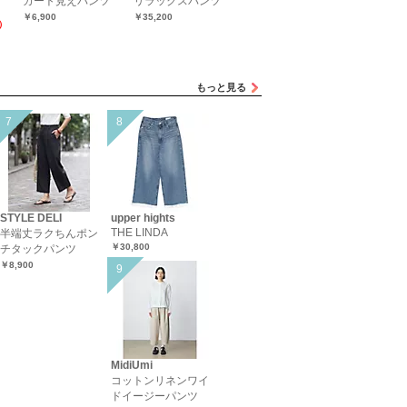
カート見えパンツ
リラックスパンツ
イドパンツ
イドパン
￥6,900
￥35,200
￥8,900
￥24,200
F）
もっと見る
STYLE DELI
upper hights
THE LINDA
半端丈ラクちんポン
￥30,800
チタックパンツ
￥8,900
MidiUmi
コットンリネンワイ
ドイージーパンツ