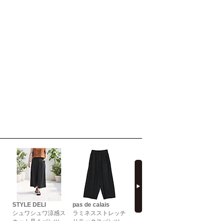
next
STYLE DELI
pas de calais
STYLE DELI
FLORENT
シュワシュワ涼感ス
ラミネスストレッチ
キレイめミディ丈ワ
2WAYス