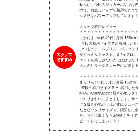
せんが、今回のジョガーパンツは
ので、お直しいらずで着用できま
クス感はパワーアップしています！
スタッフ着用レビュー
＊＊＊＊＊＊＊＊＊＊＊＊＊＊＊
にかたま : 年代 40代 | 身長 155cm 
| 普段の着用サイズ XS| 着用したサ
いつものデニムプリントパンツシリ
がすっきりジャスト。Sサイズは
エットを楽しみたい人にはぴった
大人のリラックスコーデに活躍す
＊＊＊＊＊＊＊＊＊＊＊＊＊＊＊
まりりん : 年代 30代 | 身長 162cm 
| 普段の着用サイズ S-M| 着用した
軽やかな生地なので履き心地ラクチ
ッキリきれいにまとまります。サ
グな履き心地だけれど丈はシューズ
だとピッタリサイズで、腰回りに
た。ラクに履くならSが良さそう
ビロテしてしまいそう！