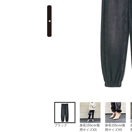
prev
定期購読
ブラック
身長155cm/着
身長155cm/着
用サイズXS
用サイズXS