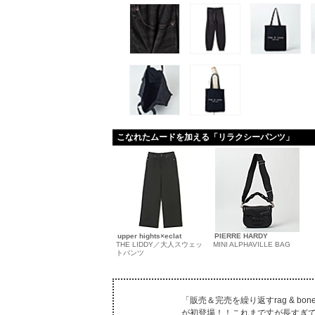
こなれたムードを加える「リラクシーパンツ」
upper hights×eclat
PIERRE HARDY
THE LIDDY／大人スウェッ
MINI ALPHAVILLE BAG
トパンツ
「販売＆完売を繰り返すrag & b
が初登場！！これまで丈が長すぎ