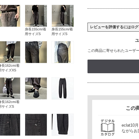
レビューを評価するには
ログ
身長155cm/着
身長155cm/着
用サイズS
用サイズS
ユ
この商品に寄せられたユーザ
身長162cm/着
用サイズXS
身長162cm/着
用サイズS
この
ecla
ながらお