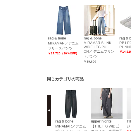
rag & bone
rag & bone
rag & 
MIRAMAR SLINK
RB LE
MIRAMAR／デニム
WIDE LEG PULL
RUNN
フリースパンツ
ON／ デニムプリン
￥14,5
￥27,720（30％OFF）
トパンツ
￥39,600
同じカテゴリの商品
prev
LI
pas de calais
rag & bone
upper hights
TH
クちんポン
25AW マテリアル
MIRAMAR／デニム
【THE FIG WIDE】
ジ