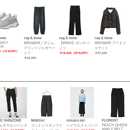
bone
rag & bone
rag & bone
rag & bone
GACY
MIRAMAR／デニム
【IRINA】ポンチパ
MIRAMAR フードジ
ER
プリントジョガーパ
ンツ
ャケット
20（70％OFF）
ンツ
￥19,800（50％OFF）
￥57,200
￥36,300
E SHINZONE
MidiUmi
mizuiro ind
FLORENT
PEACH QUEEN
ェネラルジーンズ
コットンリネンワイ
ハイウエストパンツ
ANKLE BELT